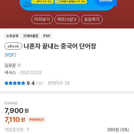
미리보기
파트너샵
공유하기
소득공제
크레마클럽
PDF
나혼자 끝내는 중국어 단어장
eBook
PDF
김로운
저
넥서스
2021.03.22.
9.4
판매지수
78
12
7,900
원
7,900
7,110
쿠폰혜택가
YES포인트
390원 (5%)