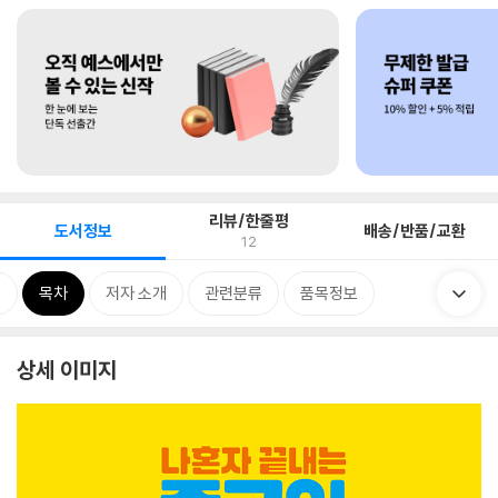
리뷰/한줄평
도서정보
배송/반품/교환
12
개
목차
저자 소개
관련분류
품목정보
상세 이미지