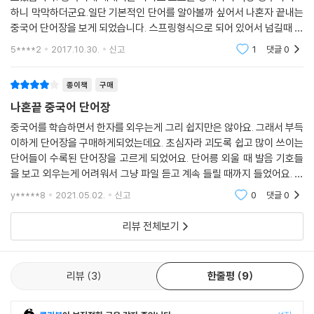
하니 막막하더군요.일단 기본적인 단어를 알아볼까 싶어서 나혼자 끝내는
중국어 단어장을 보게 되었습니다. 스프링형식으로 되어 있어서 넘길때 편
할것 같더군요.책도 알록달록 눈이 피곤하지 않는선에서 편집되어서 질리
5****2
2017.10.30.
신고
1
댓글
0
지 않게 볼수 있을
종이책
구매
나혼끝 중국어 단어장
중국어를 학습하면서 한자를 외우는게 그리 쉽지만은 않아요. 그래서 부득
이하게 단어장을 구매하게되었는데요. 초심자라 괴도록 쉽고 많이 쓰이는
단어들이 수록된 단어장을 고르게 되었어요. 단어릉 외울 때 발음 기호들
을 보고 외우는게 어려워서 그냥 파일 듣고 계속 들릴 때까지 들었어요. 중
국어 배우면서 단어 외우기 싫었는데 그래도 기초 단어장으로는 좋은 것
y*****8
2021.05.02.
신고
0
댓글
0
같아요.
리뷰 전체보기
리뷰
3
한줄평
9