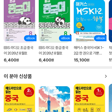
EBS 라디오 초급 중국
EBS 라디오 중급 중국
해커스 중국어 HSK 1-
착
어 2026년 8월호
어 2026년 8월호
2급 한 권으로 가뿐하
첫
게 합격
6,400
6,400
15,100
1
원
원
원
이 분야 신상품