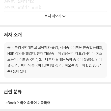
Day 05_신체와 외모
Day 06_감정과 느낌 표현
Day 07_성격 표현하기
목차 더보기
Day 08_사람의 일생
Day 09_계절과 날씨
Day 10_동물과 식물
저자 소개
Day 11_우리 집
Day 12_식생활
중국 북경사범대학교 교육학과 졸업, 시사중국어학원 한중합동회화,
Day 13_의복과 미용
HSK 강의를 했었다. 현재 YBM중국어 강남센터 대표강사이다. 저소
Day 14_쇼핑
로는『비주얼 중국어 1, 2』,『나혼자 끝내는 독학 중국어 첫걸음』 인터
Day 15_교통, 도로
넷 강의, 『베이직 중국어 1』인터넷 강의, 『하오톡 중국어 1, 2, 3』(감
Day 16_은행, 우체국, 마트에서
수) 등이 있다.
Day 17_병원에서
Day 18_여행
Day 19_공항에서
Day 20_여가, 취미 즐기기
관련 분류
Day 21_운동, 스포츠
Day 22_컴퓨터, 인터넷
eBook
국어 외국어
중국어
Day 23_전화, 스마트폰