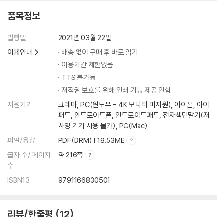
Day 24_숫자와 시간
품목정보
Day 25_방향과 위치
Day 26_날짜
발행일
2021년 03월 22일
Day 27_일상생활 필수 동사
이용안내
배송 없이 구매 후 바로 읽기
Day 28_왕초보 형용사, 부사, 전치사
Day 29_왕초보 양사, 조동사, 접속사
이용기간 제한없음
Day 30_왕초보 대명사, 의문사
TTS 불가능
저작권 보호를 위해 인쇄 기능 제공 안함
스피드 인덱스
지원기기
크레마, PC(윈도우 - 4K 모니터 미지원), 아이폰, 아이
패드, 안드로이드폰, 안드로이드패드, 전자책단말기(저
사양 기기 사용 불가), PC(Mac)
파일/용량
PDF(DRM) | 18.53MB
글자 수/ 페이지
약 216쪽
수
ISBN13
9791166830501
리뷰/한줄평
12