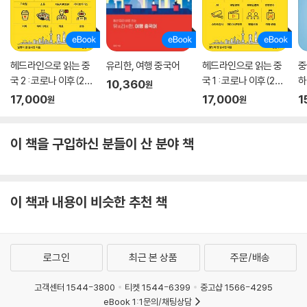
헤드라인으로 읽는 중
유리한, 여행 중국어
헤드라인으로 읽는 중
중
국 2 : 코로나 이후(202
국 1 : 코로나 이후(202
하
10,360
원
3-2026)
3-2026)
17,000
17,000
1
원
원
이 책을 구입하신 분들이 산 분야 책
이 책과 내용이 비슷한 추천 책
로그인
최근 본 상품
주문/배송
고객센터 1544-3800
티켓 1544-6399
중고샵 1566-4295
eBook 1:1문의/채팅상담