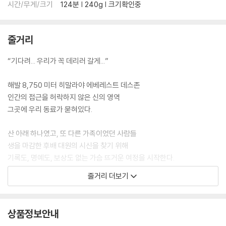
시간/무게/크기
124분 | 240g | 크기확인중
줄거리
“기다려... 우리가 꼭 데리러 갈게...”
해발 8,750 미터 히말라야 에베레스트 데스존
인간의 접근을 허락하지 않은 신의 영역
그곳에 우리 동료가 묻혀있다.
산 아래 하나였고, 또 다른 가족이었던 사람들
생을 마감한 후배 대원의 시신을 찾기 위해
기록도, 명예도, 보상도 없는 가슴 뜨거운 여정을 시작한다.
줄거리 더보기
그 누구도 시도하지 않았던 위대한 도전
엄홍길 대장과 휴먼원정대의 감동 실화가 공개된다!
상품정보안내