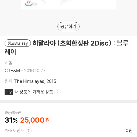
공유하기
히말라야 (초회한정판 2Disc) : 블루
중고Blu-ray
레이
히말
CJ E&M
2016.10.27.
원제
The Himalayas, 2015
새 상품에 가까운 상품
최상
36,300
원
31
25,000
YES포인트
0원