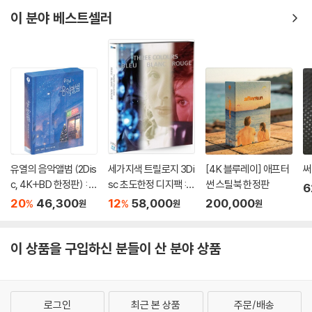
이 분야 베스트셀러
유열의 음악앨범 (2Dis
세가지색 트릴로지 3Di
[4K 블루레이] 애프터
써
c, 4K+BD 한정판) : 블
sc 초도한정 디지팩 :
썬 스틸북 한정판
6
루레이
블루레이
20
46,300
12
58,000
200,000
%
%
원
원
원
이 상품을 구입하신 분들이 산 분야 상품
로그인
최근 본 상품
주문/배송