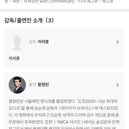
영 - 재현 - 삭제장면 with Commentary - 티저 예고편 - 예고편
감독/출연진 소개
3
감독
이석훈
이석훈
출연
황정민
황정민은 서울예전 연극과를 졸업하였다. "도전2000-사상 최대의
오디션"을 통해 임순례 감독의 <와이키키 브라더스>에 캐스팅되었
다. 이 영화에서 우직하고 단순한 성격의 드러머 강수 역으로 분해 충
무로에서 주목받았다. 또한 < YMCA 야구단 >에서는 송강호와 단짝
친구로서 콤비 플레이를 펼치며 유머러스하면서도 따뜻한 코믹 연기