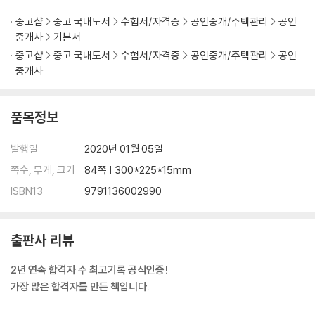
핵심 POINT 54기출 OX 문제 59
중고샵
중고 국내도서
수험서/자격증
공인중개/주택관리
공인
중개사
기본서
PART 5 주택법
중고샵
중고 국내도서
수험서/자격증
공인중개/주택관리
공인
중개사
13 주택법 1 62
14 주택법 2 64
품목정보
핵심 POINT 66기출 OX 문제 71
발행일
2020년 01월 05일
PART 6 농지법
쪽수, 무게, 크기
84쪽 | 300*225*15mm
15 농지법 74
ISBN13
9791136002990
핵심 POINT 76기출 OX 문제 77
+ 유형별 계산문제 총정리 79
출판사 리뷰
2년 연속 합격자 수 최고기록 공식인증!
가장 많은 합격자를 만든 책입니다.