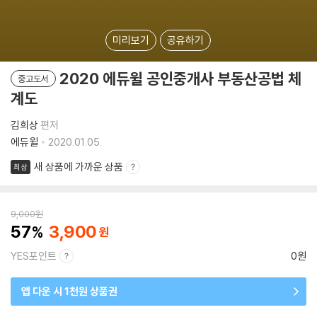
미리보기
공유하기
2020 에듀윌 공인중개사 부동산공법 체
중고도서
계도
김희상
편저
에듀윌
2020.01.05.
새 상품에 가까운 상품
최상
9,000
원
57
3,900
YES포인트
0원
앱 다운 시 1천원 상품권