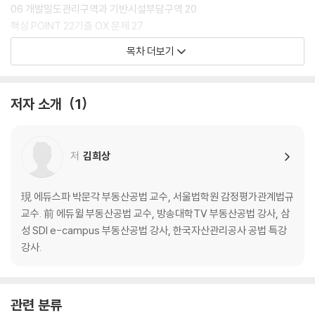
06 개발밀도관리구역과 기반시설부담구역 20
핵심 POINT 22기출 OX 문제 27
목차 더보기
PART 2 도시개발법
08 도시개발법 1 30
저자 소개
1
07 도시개발법 2 32
핵심 POINT 34기출 OX 문제 37
저
김희상
PART 3 도시 및 주거환경정비법
09 도시 및 주거환경정비법 1 40
現 에듀스파 박문각 부동산공법 교수, 서울법학원 감정평가관계법규
10 도시 및 주거환경정비법 2 42
교수. 前 에듀윌 부동산공법 교수, 방송대학TV 부동산공법 강사, 삼
핵심 POINT 44기출 OX 문제 47
성 SDI e-campus 부동산공법 강사, 한국자산관리공사 공법 특강
강사.
PART 4 건축법
11 건축법 1 50
관련 분류
12 건축법 2 52