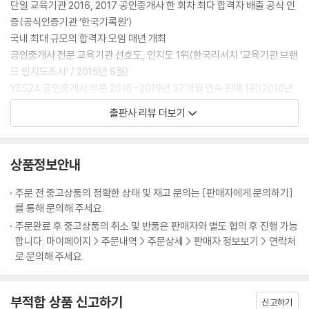
단일 교육기관 2016, 2017 공인중개사 한 회차 최다 합격자 배출 공식 인
증(공식인증기관 ‘한국기록원’)
국내 최대 규모의 합격자 모임 매년 개최
공인중개사 전문 교육기관 선호도, 인지도 1위(한국리서치 ‘교육기관 브랜
드 인지도조사’ / 2015년 8월)
YES24 공인중개사 부문 2016~2019년 37개월 연속 판매 1위(2016년
12~2019년 12월 기준)
출판사 리뷰 더보기
방대한 부동산공법 이론을 체계도로 압축 정리!
체계를 알아야 합격이 보인다!
상품정보안내
공법은 내용이 복잡하고 숫자가 많아서 접근하기 어려운 법률입니다. 하지
주문 전 중고상품의 정확한 상태 및 재고 문의는 [판매자에게 문의하기]
만 공법의 원리와 체계를 통하여 접근하면 공법은 더 이상 공포의 법률이
를 통해 문의해 주세요.
아닌 공부하고 싶고 기다려지는 과목이 됩니다. 본 교재는 이론 내용의 큰
주문완료 후 중고상품의 취소 및 반품은 판매자와 별도 협의 후 진행 가능
틀을 잡을 수 있는 체계도를 통해 학습의 이해를 돕고, 체계도의 내용을 반
합니다. 마이페이지 > 주문내역 > 주문상세 > 판매자 정보보기 > 연락처
복·암기할 수 있도록 빈칸을 뚫은 체계도를 넣었습니다. 또한 시험에 자주
로 문의해 주세요.
출제되는 이론 위주로 내용을 정리하여 주요 논점을 파악할 수 있고, ox문
제를 풀어보며 공부한 내용을 점검할 수 있도록 하였습니다. 교재에 중요
부적합 상품 신고하기
도, 필수 암기 사항을 별 표시 등으로 표시하였으므로, 이를 활용하여 학습
신고하기