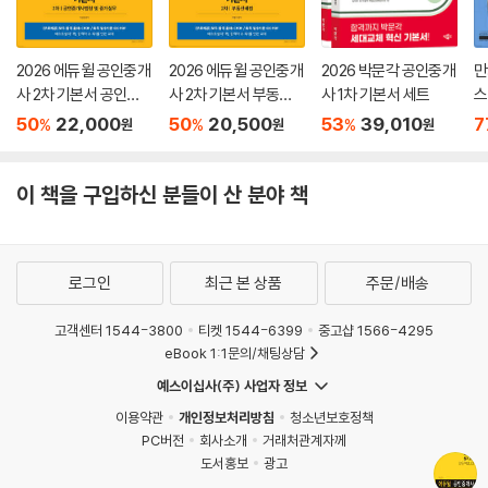
4. 기출 OX 문제로 점검하기
2026 에듀윌 공인중개
2026 에듀윌 공인중개
2026 박문각 공인중개
만
사 2차 기본서 공인중
사 2차 기본서 부동산
사 1차 기본서 세트
스
- 시험에 출제되었던 기출지문들을 OX 문제로 구성하였습니다. 학습한
개사법령 및 중개실무
세법
50
22,000
50
20,500
53
39,010
7
%
%
%
원
원
원
내용을 정확히 이해하였는지 점검할 수 있습니다.
[특별제공] 숫자로 익히는 부동산공법 암기노트
이 책을 구입하신 분들이 산 분야 책
빈출 이론을 한 번 더 마무리 정리할 수 있도록 교재 앞에 핸드북으로 암기
노트를 제공합니다. 휴대하여 들고다니면서 수시로 보고, 중요 숫자를 완
로그인
최근 본 상품
주문/배송
전히 내 것으로 만들어보세요!
고객센터 1544-3800
티켓 1544-6399
중고샵 1566-4295
eBook 1:1문의/채팅상담
예스이십사(주) 사업자 정보
이용약관
개인정보처리방침
청소년보호정책
PC버전
회사소개
거래처관계자께
도서홍보
광고