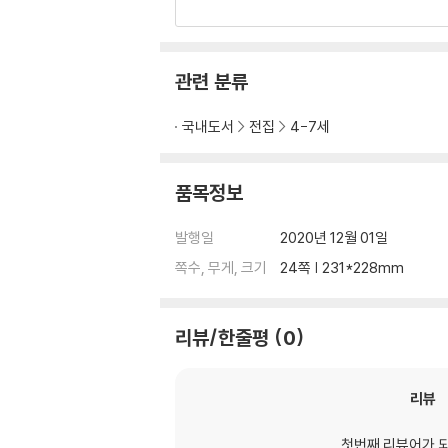
관련 분류
국내도서
전집
4-7세
품목정보
발행일
2020년 12월 01일
쪽수, 무게, 크기
24쪽 | 231*228mm
리뷰/한줄평
0
리뷰
첫번째 리뷰어가 