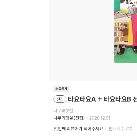
소득공제
타요타요A + 타요타요B 
전집
나무와햇살
나무와햇살(전집)
2020.12.01.
첫번째 리뷰어가 되어주세요
판매지수
210