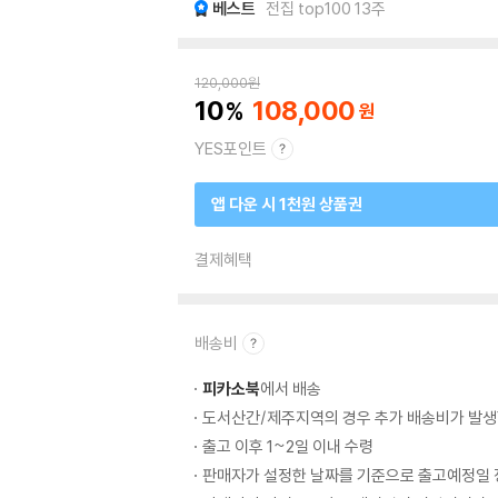
베스트
전집 top100 13주
120,000
원
10
108,000
YES포인트
앱 다운 시 1천원 상품권
결제혜택
배송비
피카소북
에서 배송
도서산간/제주지역의 경우 추가 배송비가 발생
출고 이후 1~2일 이내 수령
판매자가 설정한 날짜를 기준으로 출고예정일 