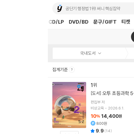
도서
중고샵
eBook
CD/LP
DVD/BD
문구/GIFT
티켓
국내도서
집계기준
1
오투 초등과학 5-
[도서]
편집부 저
비상교육
2026.6.1.
10
14,400
%
원
800원
9.9
(
14
)