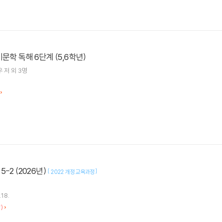
문학 독해 6단계 (5,6학년)
우
저 외 3명
-2 (2026년)
[
]
2022 개정 교육과정
.18.
)