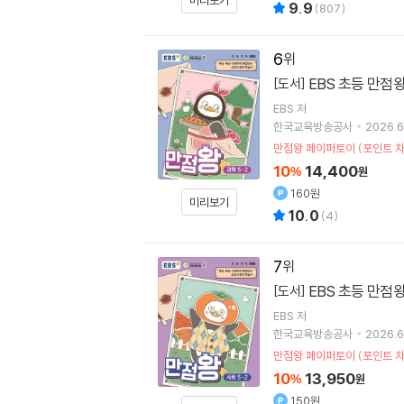
미리보기
9.9
(
807
)
6
EBS 초등 만점왕 
[도서]
EBS
저
한국교육방송공사
2026.6
만점왕 페이퍼토이 (포인트 차
10
14,400
%
원
160원
미리보기
10.0
(
4
)
7
EBS 초등 만점왕 
[도서]
EBS
저
한국교육방송공사
2026.6
만점왕 페이퍼토이 (포인트 차
10
13,950
%
원
150원