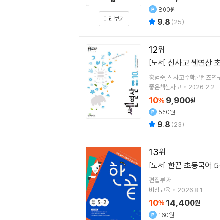
800원
미리보기
9.8
(
25
)
12
신사고 쎈연산 초등
[도서]
홍범준
신사고수학콘텐츠연
좋은책신사고
2026.2.2.
10
9,900
%
원
550원
9.8
(
23
)
13
한끝 초등국어 5-
[도서]
편집부 저
비상교육
2026.8.1.
10
14,400
%
원
160원