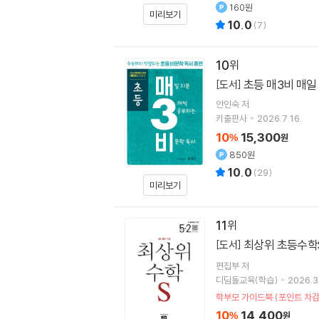
160원
미리보기
10.0
(
7
)
10
초등 매3비 매일
[도서]
안인숙
저
키출판사
2026.7.16.
10
15,300
%
원
850원
10.0
(
29
)
미리보기
11
최상위 초등수학S 
[도서]
편집부 저
디딤돌교육(학습)
2026.3
학부모 가이드북 (포인트 차감
10
14,400
%
원