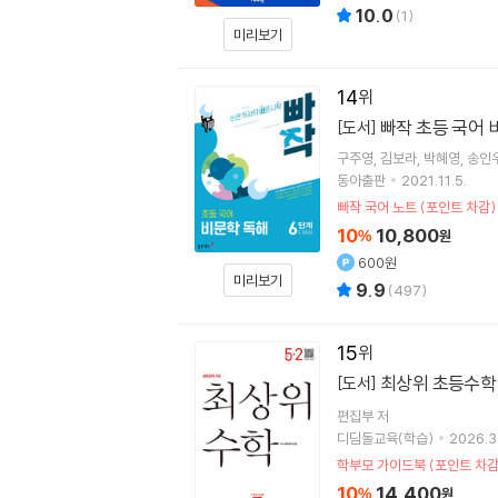
10.0
(
1
)
미리보기
14
빠작 초등 국어 비
[도서]
구주영
김보라
박혜영
송인
동아출판
2021.11.5.
빠작 국어 노트 (포인트 차감)
10
10,800
%
원
600원
미리보기
9.9
(
497
)
15
최상위 초등수학 5
[도서]
편집부 저
디딤돌교육(학습)
2026.3
학부모 가이드북 (포인트 차감
10
14,400
%
원