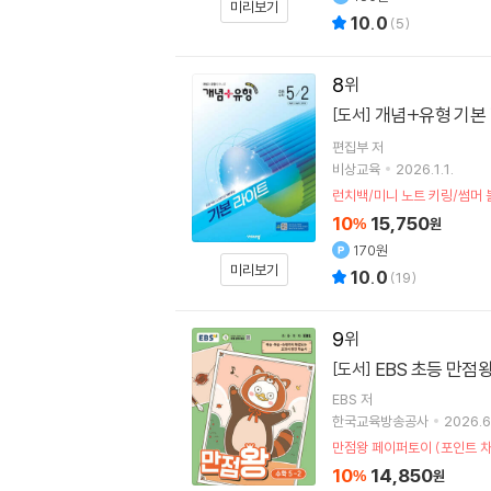
미리보기
10.0
(
5
)
8
개념+유형 기본 라
[도서]
편집부 저
비상교육
2026.1.1.
런치백/미니 노트 키링/썸머
10
15,750
%
원
170원
미리보기
10.0
(
19
)
9
EBS 초등 만점왕 
[도서]
EBS
저
한국교육방송공사
2026.6
만점왕 페이퍼토이 (포인트 차
10
14,850
%
원