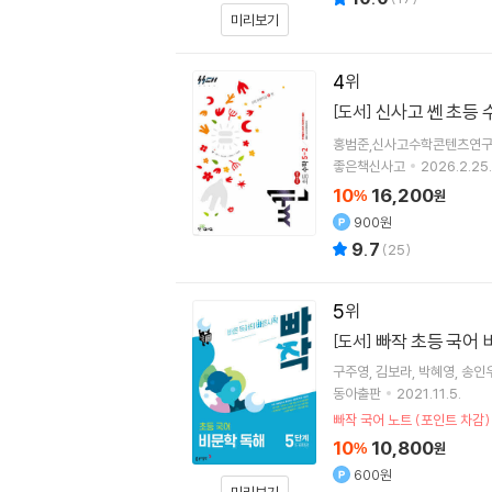
미리보기
4
신사고 쎈 초등 수
[도서]
홍범준,신사고수학콘텐츠연구
좋은책신사고
2026.2.25.
10
16,200
%
원
900원
9.7
(
25
)
5
빠작 초등 국어 비
[도서]
구주영
김보라
박혜영
송인
동아출판
2021.11.5.
빠작 국어 노트 (포인트 차감)
10
10,800
%
원
600원