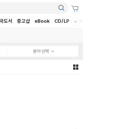
국도서
중고샵
eBook
CD/LP
DVD/BD
문구/GIFT
티
웰컴메뉴 모두보기
분야 선택