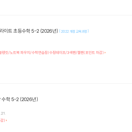
이트 초등수학 5-2 (2026년)
[
]
2022 개정 교육과정
 블랭킷/노트북 파우치/수학연습장/수정테이프/3색펜/젤펜(포인트 차감)
수학 5-2 (2026년)
.21.
감)