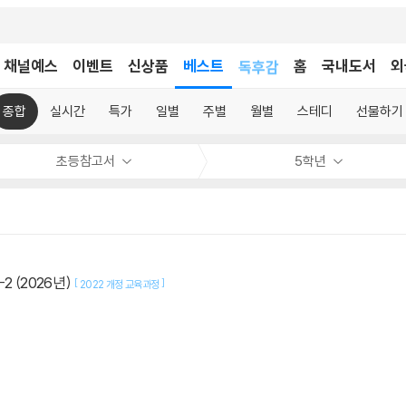
어린이
채널예스
이벤트
신상품
베스트
독후감
홈
국내도서
외
어린이
종합
실시간
특가
일별
주별
월별
스테디
선물하기
초등참고서
5학년
2 (2026년)
[
]
2022 개정 교육과정