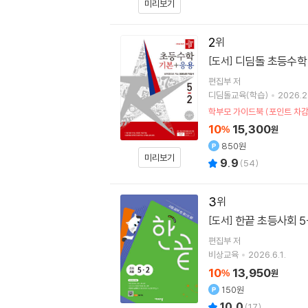
미리보기
2
디딤돌 초등수학 기
[도서]
편집부 저
디딤돌교육(학습)
2026.2
학부모 가이드북 (포인트 차감
10
15,300
%
원
850원
미리보기
9.9
(
54
)
3
한끝 초등사회 5-
[도서]
편집부 저
비상교육
2026.6.1.
10
13,950
%
원
150원
10.0
(
17
)