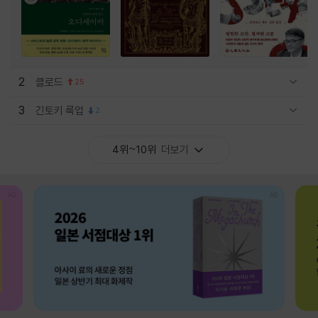
2
클로드
25
관련상품 보이기/감축
3
긴토키 룩업
2
관련상품 보이기/감축
4위~10위
더보기