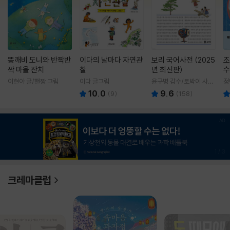
똥깨비 도니와 반짝반
이다의 날마다 자연관
보리 국어사전 (2025
조
짝 마을 잔치
찰
년 최신판)
수
이현아 글/핸짱 그림
이다 글그림
윤구병 감수/토박이 사전
정
편찬실 편
10.0
9.6
(
9
)
(
158
)
1
/
3
크레마클럽