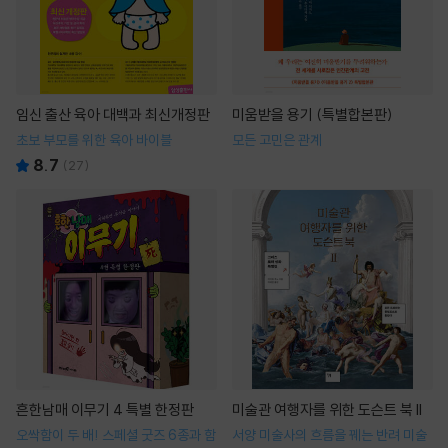
임신 출산 육아 대백과 최신개정판
미움받을 용기 (특별합본판)
초보 부모를 위한 육아 바이블
모든 고민은 관계
8.7
(
27
)
흔한남매 이무기 4 특별 한정판
미술관 여행자를 위한 도슨트 북 II
오싹함이 두 배! 스페셜 굿즈 6종과 함
서양 미술사의 흐름을 꿰는 반려 미술