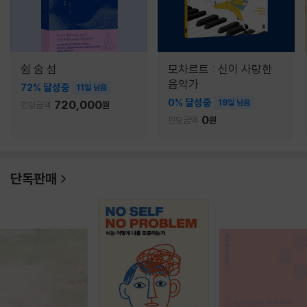
쉼 숨 섬
모차르트 : 신이 사랑한
음악가
72% 달성중
11일 남음
0% 달성중
720,000
19일 남음
펀딩금액
원
0
펀딩금액
원
단독판매