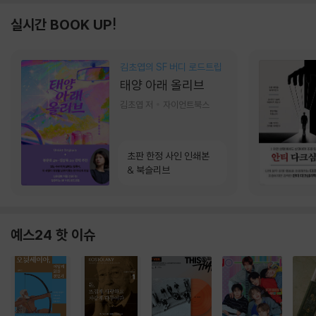
실시간 BOOK UP!
김초엽의 SF 버디 로드트립
태양 아래 올리브
김초엽 저
자이언트북스
초판 한정 사인 인쇄본
& 북슬리브
예스24 핫 이슈