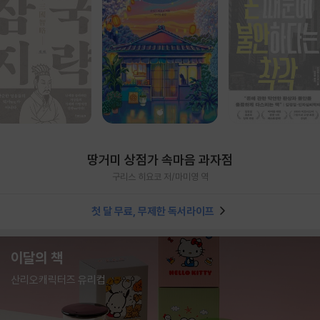
땅거미 상점가 속마음 과자점
구리스 히요코 저/마미영 역
첫 달 무료, 무제한 독서라이프
이달의 책
산리오캐릭터즈 유리컵