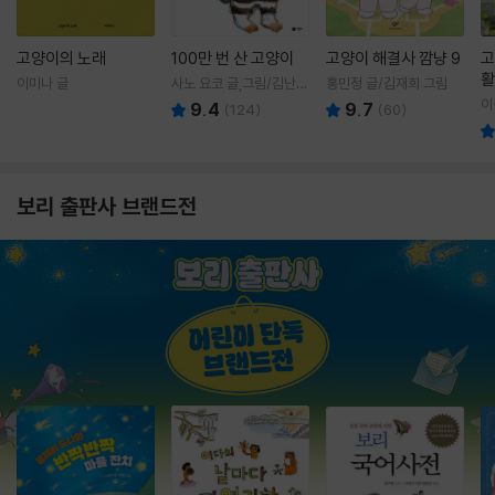
고양이의 노래
100만 번 산 고양이
고양이 해결사 깜냥 9
고
활
이미나 글
사노 요코 글,그림/김난주
홍민정 글/김재희 그림
렇
역
이
9.4
9.7
(
124
)
(
60
)
보리 출판사 브랜드전