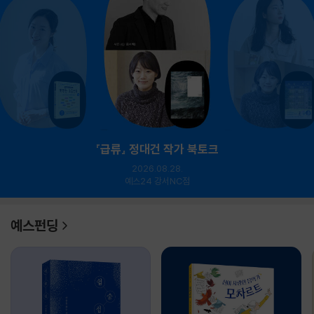
『급류』 정대건 작가 북토크
2026.08.28.
예스24 강서NC점
예스펀딩