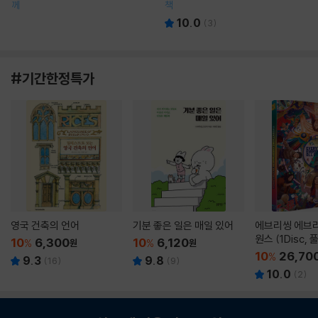
께
책
10.0
(
3
)
#기간한정특가
영국 건축의 언어
기분 좋은 일은 매일 있어
에브리씽 에브리
원스 (1Disc,
10
6,300
10
6,120
%
원
%
원
판) : 블루레이
10
26,70
%
9.3
9.8
(
16
)
(
9
)
10.0
(
2
)