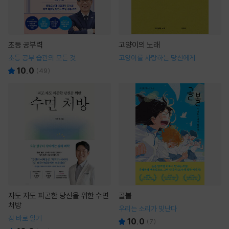
초등 공부력
고양이의 노래
초등 공부 습관의 모든 것
고양이를 사랑하는 당신에게
10.0
(
49
)
자도 자도 피곤한 당신을 위한 수면
골볼
처방
우리는 소리가 빛난다
잠 바로 알기
10.0
(
7
)