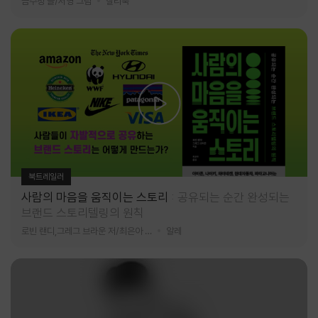
금수정 글/서영 그림
찰리북
북트레일러
사람의 마음을 움직이는 스토리
공유되는 순간 완성되는
브랜드 스토리텔링의 원칙
로빈 랜디,그레그 브라운 저/최은아 역
알레