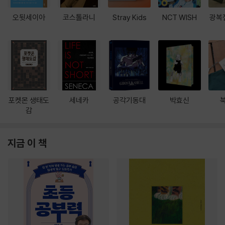
오뒷세이아
코스톨라니
Stray Kids
NCT WISH
광복
포켓몬 생태도
세네카
공각기동대
박효신
감
지금 이 책