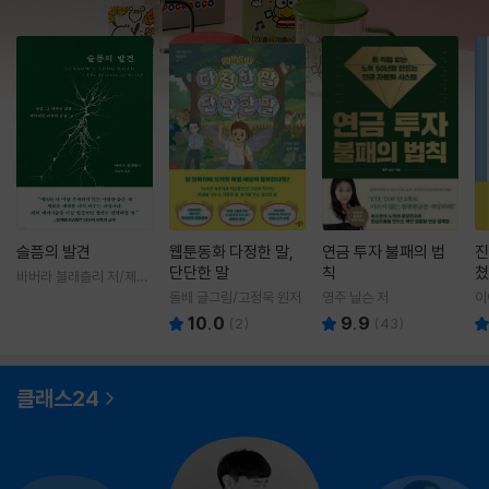
슬픔의 발견
웹툰동화 다정한 말,
연금 투자 불패의 법
진
단단한 말
칙
쳤
바버라 블래츨리 저/제효
영 역
돌배 글그림/고정욱 원저
영주 닐슨 저
이
10.0
9.9
(
2
)
(
43
)
클래스24