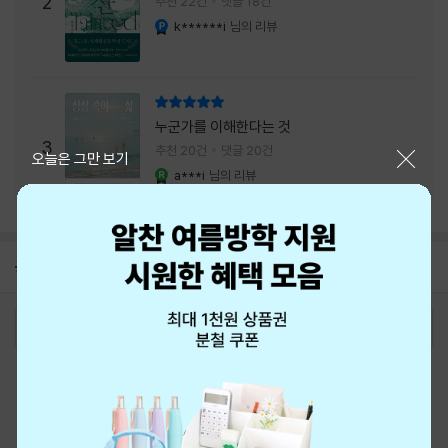
2
추천 22건
댓글 18건
내는 최상의 시너지...
k******i
님의 리뷰
YES마니아 : 플래티넘
리뷰 총점
누군가를 이해한다는 것
3
추천 20건
댓글 20건
닫기
오늘은 그만 보기
a***i
님의 리뷰
YES마니아 : 로얄
공지
8월 신용카드 무이자할부 안내
2026-08-01
로그인
최근 본 상품
주문/배송
고객센터 1544-3800
티켓 1544-6399
중고샵 1566-4295
eBook 1:1문의/채팅상담
예스이십사(주) 사업자 정보