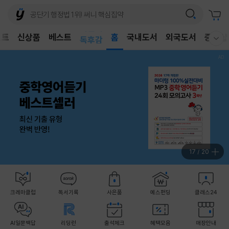
어린이
벤트
신상품
베스트
독후감
홈
국내도서
외국도서
중고샵
웰컴메뉴 모두보기
어린이
18
/
20
크레마클럽
독서기록
사은품
예스펀딩
클래스24
AI일문백답
리딩런
출석체크
혜택모음
매장안내