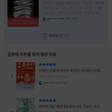
제공받고 작성한 리뷰입니다 사람들이 저마다
등껍질을 달고 사는 세계, 교통사고 후 천사를
만난 남자, 고인이 남긴 영상이 재생되는 장례
식장에서 똥을 싼 개. 이 책에는 몇 줄만 읽어도
w*******9
님의 리뷰
YES마니아 : 로얄
그다음 장면이 궁금해지는 이야기들이 가득하
다. 한 편만 읽고 덮으려 했는데, 다음 이야기로
넘어가 있었다. 소설을 읽으면서 잘 만든 단편
새로보기
1/10
애니메이션 여러 편을 차례로 보는 기분이 들었
다. (이건 저자가 픽사 애니메이터라는 소개 글
을 봐서 더 그렇게 생각했을 수도 있다.) 장면은
선명하게 그려졌고, 한 편이 끝날 때마다 질문
금주에 추천을 많이 받은 리뷰
이 뒤따라왔다. 감출 수 없는 세계는 더 다정할
까 「등껍질」의 세계에서 사람들은 저마다 다른
리뷰 총점
등껍질을 달고 살아간다. 몸의 일부이면서 한
인류는 이렇게 역사가 되었다 <인류는 어떻게
사람을 표현하는 수단
1
역사가 되었나>
추천 24건
댓글 25건
y****n
님의 리뷰
YES마니아 : 플래티넘
리뷰 총점
로버트 잭슨 베넷 《오염된 잔》, 가상의 제국이
주는 실감과 미스터리 사건의 치밀함이 이루어