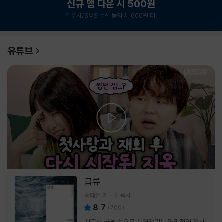
신규 앱 다운 시 500원
앱푸시/SMS 수신 동의 시 600원 더!
1
/
6
유튜브
급류
정대건 저
민음사
8.7
(
700
)
서로를 급류 속으로 끌어당기는 파멸적인 첫사