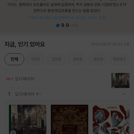
가이드. 종목보다 포트폴리오 설계에 집중하며, 투자 성향과 은퇴 시점에 맞는 ETF
전략으로 평생 현금흐름을 만드는 법을 담았다.
[이달의 책 8월] 산리오캐릭터즈 유리컵 (포인트 차감)
9.9
(
44
)
지금, 인기 있어요
2026.08.07 06:24 기준
전체
10대
20대
30대
40대
50대
오디세이아
HOT
1
오디세이아
1
관련상품 보이기/감축