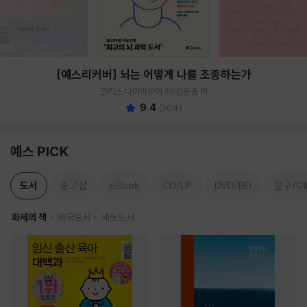
[예스리커버] 뇌는 어떻게 나를 조종하는가
크리스 나이바우어 저/김윤종 역
9.4
(
104
)
예스 PICK
도서
중고샵
eBook
CD/LP
DVD/BD
문구/GI
화제의 책
외국도서
세트도서