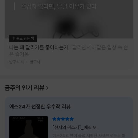
즐겁지 않다면, 달릴 이유가 없다
한 줄로 읽는 책
나는 왜 달리기를 좋아하는가
달리면서 깨달은 일상 속 숨
은 즐거움
방구석 저
방구석
금주의 인기 리뷰
예스24가 선정한 우수작 리뷰
리뷰 총점
[천사의 위스키]_에릭 오
예스24 리뷰어 클럽 서평단 자격으로 도서를