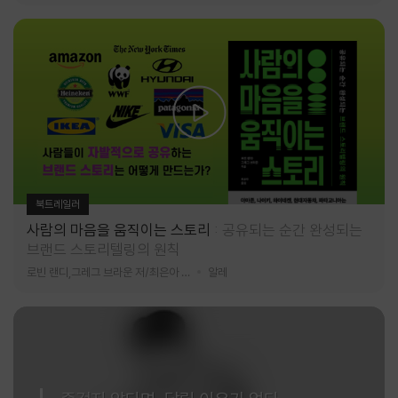
북트레일러
사람의 마음을 움직이는 스토리
공유되는 순간 완성되는
브랜드 스토리텔링의 원칙
로빈 랜디,그레그 브라운 저/최은아 역
알레