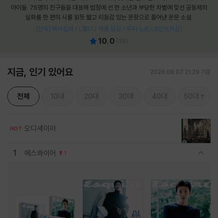
아이들. 75명의 친구들을 대표해 법정에 선 한 소년과 부당한 차별에 맞선 공동체의
실화를 한 편의 시를 읽듯 짧고 리듬감 있는 문장으로 풀어낸 운문 소설.
[단독] 독서집게 / L홀더 / 여름 담요 / 무지 노트 (포인트차감)
10.0
(
15
)
지금, 인기 있어요
2026.08.07 21:29 기준
전체
10대
20대
30대
40대
50대
오디세이아
HOT
1
에스콰이어
1
관련상품 보이기/감축