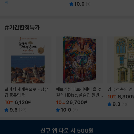
께
10.0
(
1
)
#기간한정특가
걸어서 세계속으로 - 남유
에브리씽 에브리웨어 올 앳
영국 건축의 언
럽 동유럽 편
원스 (1Disc, 풀슬립 일반
10
6,300
%
판) : 블루레이
10
6,120
10
26,700
%
원
%
원
9.3
(
16
)
9.6
10.0
(
27
)
(
2
)
신규 앱 다운 시 500원