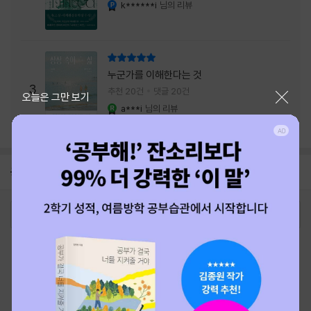
내는 최상의 시너지...
k******i
님의 리뷰
YES마니아 : 플래티넘
리뷰 총점
누군가를 이해한다는 것
3
추천 20건
댓글 20건
닫기
오늘은 그만 보기
a***i
님의 리뷰
YES마니아 : 로얄
공지
26년 NBCI 수상 안내
2026-08-01
로그인
최근 본 상품
주문/배송
고객센터 1544-3800
티켓 1544-6399
중고샵 1566-4295
eBook 1:1문의/채팅상담
예스이십사(주) 사업자 정보
이용약관
개인정보처리방침
청소년보호정책