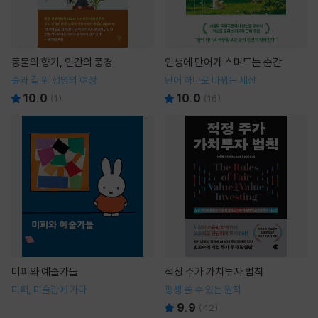
동물의 향기, 인간의 풍경
인생에 단어가 스며드는 순간
숲과 길 위 생명의 여정
단어 하나로 바뀌는 세상
10.0
10.0
(
1
)
(
16
)
미피와 예술가들
적정 주가 가치투자 법칙
미피, 미술관에 가다
평생 쓸 수 있는 원칙
9.9
(
42
)