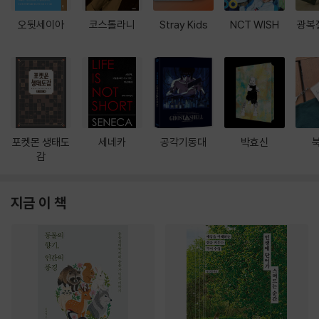
오뒷세이아
코스톨라니
Stray Kids
NCT WISH
광복
포켓몬 생태도
세네카
공각기동대
박효신
감
지금 이 책