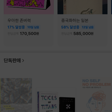
우아한 존버력
중국화하는 일본
17% 달성중
58% 달성중
10일 남음
12일 남음
170,500
585,000
펀딩금액
원
펀딩금액
원
단독판매