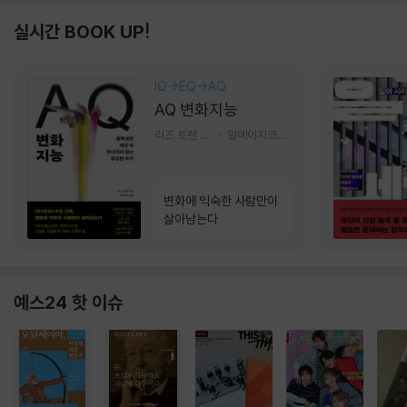
실시간 BOOK UP!
IQ→EQ→AQ
AQ 변화지능
리즈 트랜 저/한미선 역
알에이치코리아(RHK)
변화에 익숙한 사람만이
살아남는다
예스24 핫 이슈