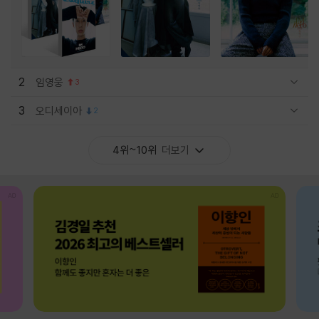
2
임영웅
3
관련상품 보이기/감축
3
오디세이아
2
관련상품 보이기/감축
4위~10위
더보기