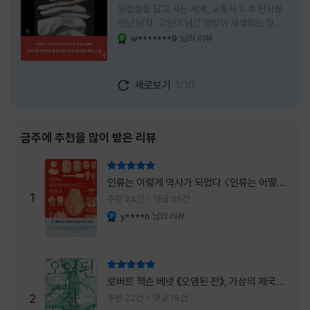
등껍질을 달고 사는 세계, 교통사고 후 천사를
만난 남자, 고인이 남긴 영상이 재생되는 장례
식장에서 똥을 싼 개. 이 책에는 몇 줄만 읽어도
w*******9
님의 리뷰
YES마니아 : 로얄
그다음 장면이 궁금해지는 이야기들이 가득하
다. 한 편만 읽고 덮으려 했는데, 다음 이야기로
넘어가 있었다. 소설을 읽으면서 잘 만든 단편
새로보기
1/10
애니메이션 여러 편을 차례로 보는 기분이 들었
다. (이건 저자가 픽사 애니메이터라는 소개 글
을 봐서 더 그렇게 생각했을 수도 있다.) 장면은
선명하게 그려졌고, 한 편이 끝날 때마다 질문
금주에 추천을 많이 받은 리뷰
이 뒤따라왔다. 감출 수 없는 세계는 더 다정할
까 「등껍질」의 세계에서 사람들은 저마다 다른
리뷰 총점
등껍질을 달고 살아간다. 몸의 일부이면서 한
인류는 이렇게 역사가 되었다 <인류는 어떻게
사람을 표현하는 수단
1
역사가 되었나>
추천 24건
댓글 25건
y****n
님의 리뷰
YES마니아 : 플래티넘
리뷰 총점
로버트 잭슨 베넷 《오염된 잔》, 가상의 제국이
주는 실감과 미스터리 사건의 치밀함이 이루어
2
추천 22건
댓글 18건