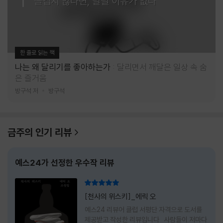
즐겁지 않다면, 달릴 이유가 없다
한 줄로 읽는 책
나는 왜 달리기를 좋아하는가
달리면서 깨달은 일상 속 숨
은 즐거움
방구석 저
방구석
금주의 인기 리뷰
예스24가 선정한 우수작 리뷰
리뷰 총점
[천사의 위스키]_에릭 오
예스24 리뷰어 클럽 서평단 자격으로 도서를
제공받고 작성한 리뷰입니다 사람들이 저마다