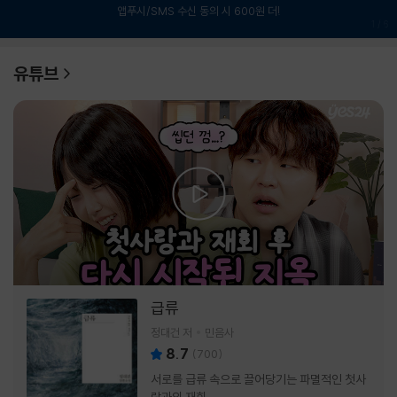
앱푸시/SMS 수신 동의 시 600원 더!
1
/
6
유튜브
급류
정대건 저
민음사
8.7
(
700
)
서로를 급류 속으로 끌어당기는 파멸적인 첫사