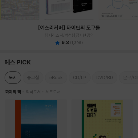
[예스리커버] 타이탄의 도구들
팀 페리스 저/박선령,정지현 공역
9.3
(
1,396
)
예스 PICK
도서
중고샵
eBook
CD/LP
DVD/BD
문구/GI
화제의 책
외국도서
세트도서