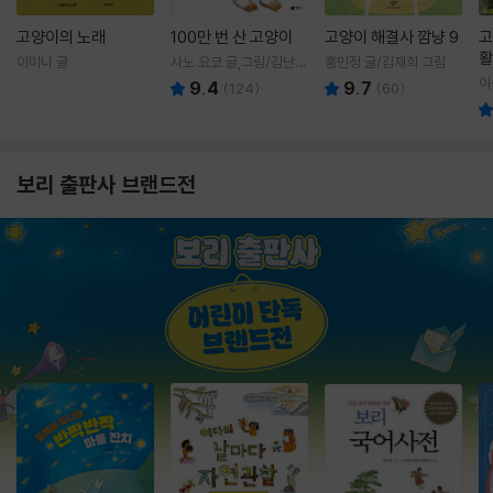
고양이의 노래
100만 번 산 고양이
고양이 해결사 깜냥 9
고
활
이미나 글
사노 요코 글,그림/김난주
홍민정 글/김재희 그림
렇
역
이
9.4
9.7
(
124
)
(
60
)
보리 출판사 브랜드전