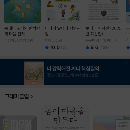
똥깨비 도니와 반짝반
이다의 날마다 자연관
보리 국어사전 (2025
조
짝 마을 잔치
찰
년 최신판)
수
이현아 글/핸짱 그림
이다 글그림
윤구병 감수/토박이 사전
정
편찬실 편
10.0
9.6
(
9
)
(
158
)
1
/
3
크레마클럽