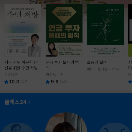
자도 자도 피곤한 당
연금 투자 불패의 법
슬픔의 발견
지
신을 위한 수면 처방
칙
여
바버라 블래츨리 저/제효
영 역
이준용 저
영주 닐슨 저
박
10.0
9.9
(
47
)
(
43
)
클래스24