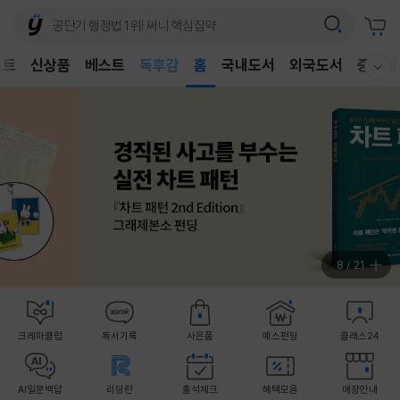
어린이
독후감
벤트
신상품
베스트
홈
국내도서
외국도서
중고샵
어린이
웰컴메뉴 모두보기
9
/
21
크레마클럽
독서기록
사은품
예스펀딩
클래스24
AI일문백답
리딩런
출석체크
혜택모음
매장안내