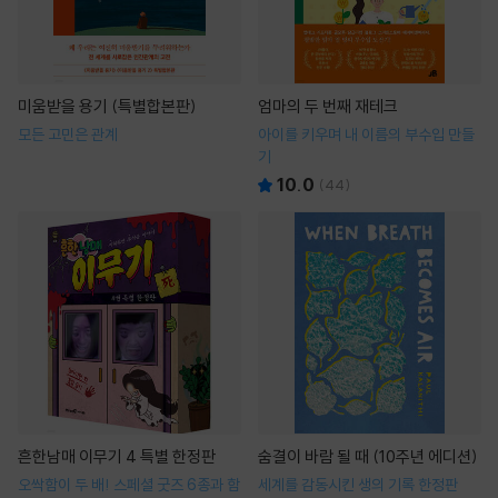
미움받을 용기 (특별합본판)
엄마의 두 번째 재테크
모든 고민은 관계
아이를 키우며 내 이름의 부수입 만들
기
10.0
(
44
)
흔한남매 이무기 4 특별 한정판
숨결이 바람 될 때 (10주년 에디션)
오싹함이 두 배! 스페셜 굿즈 6종과 함
세계를 감동시킨 생의 기록 한정판