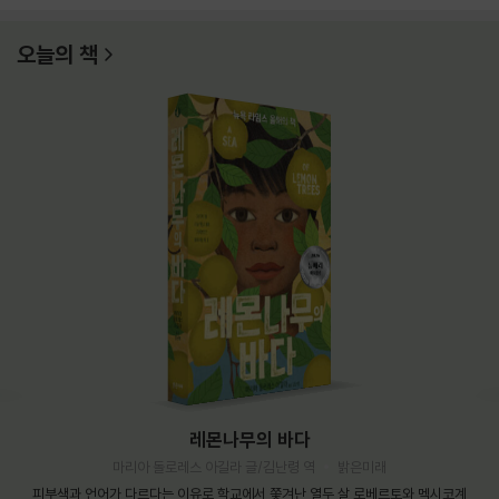
오늘의 책
레몬나무의 바다
마리아 돌로레스 아길라 글/김난령 역
밝은미래
피부색과 언어가 다르다는 이유로 학교에서 쫓겨난 열두 살 로베르토와 멕시코계