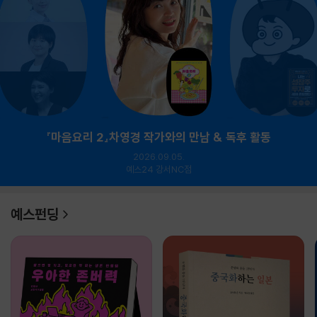
『마음요리 2』차영경 작가와의 만남 & 독후 활동
2026.09.05.
예스24 강서NC점
예스펀딩