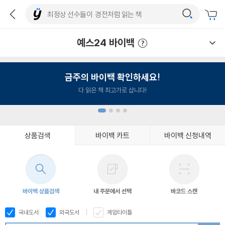
예스24 바이백
예스24 바이백 이용안내
금주의 바이백 확인하세요!
다 읽은 책 최고가로 삽니다!
상품검색
바이백 카트
바이백 신청내역
1
2
3
4
바이백 상품검색
내 주문에서 선택
바코드 스캔
국내도서
외국도서
게임타이틀