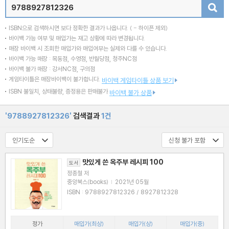
검색
ISBN으로 검색하시면 보다 정확한 결과가 나옵니다.
( - 하이픈 제외)
바이백 가능 여부 및 매입가는 재고 상황에 따라 변경됩니다.
매장 바이백 시 조회한 매입가와 매입여부는 실제와 다를 수 있습니다.
바이백 가능 매장 : 목동점, 수영점, 반월당점, 청주NC점
바이백 불가 매장 : 강서NC점, 구의점
게임타이틀은 매장바이백이 불가합니다.
바이백 게임타이틀 상품 보기
ISBN 불일치, 상태불량, 증정용은 판매불가
바이백 불가 상품
'9788927812326'
검색결과
1건
맛있게 쓴 옥주부 레시피 100
도서
정종철 저
중앙북스(books)
|
2021년 05월
ISBN : 9788927812326 / 8927812328
정가
매입가(최상)
매입가(상)
매입가(중)