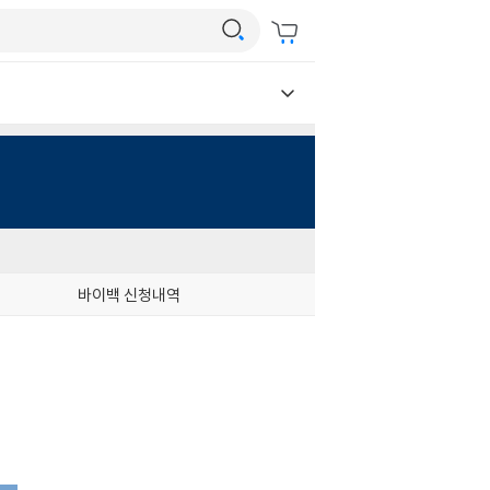
바이백 신청내역