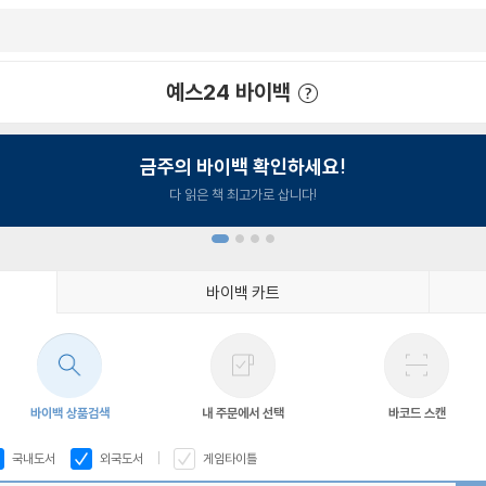
예스24 바이백
예스24 바이백 이용안내
금주의 바이백 확인하세요!
다 읽은 책 최고가로 삽니다!
바이백 카트
1
2
3
4
바이백 상품검색
내 주문에서 선택
바코드 스캔
국내도서
외국도서
게임타이틀