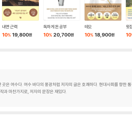
내면 근력
독하게 돈 공부
테오
윗집
10
19,800
10
20,700
10
18,900
10
%
%
%
원
원
원
 곳은 여수다. 여수 바다의 풍광처럼 저자의 글은 호쾌하다. 현대사회를 향한 통
전작과 마찬가지로, 저자의 문장은 재밌다.