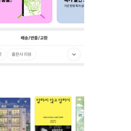
배송/반품/교환
로
출판사 리뷰