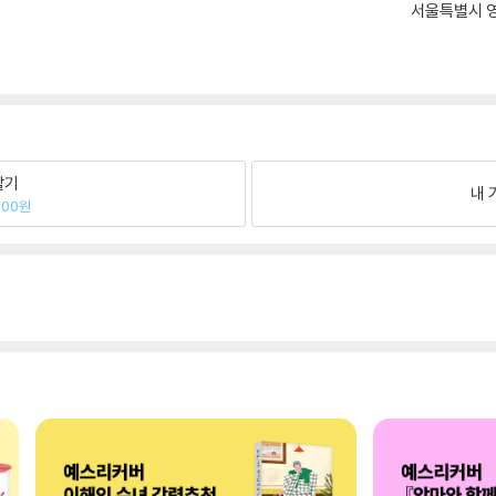
서울특별시 영
팔기
내 
300원