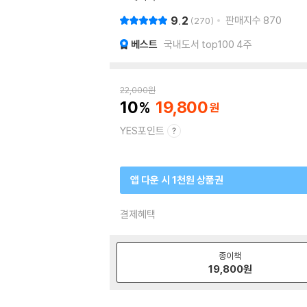
9.2
판매지수
870
270
베스트
국내도서 top100 4주
22,000
원
10
19,800
YES포인트
앱 다운 시 1천원 상품권
결제혜택
종이책
19,800
원