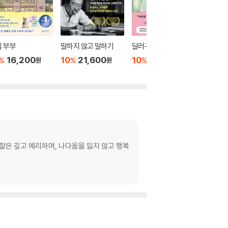
 부부
말하지 않고 말하기
달러구트 꿈 백화점 0
위버멘
16,200
10
21,600
10
16,020
10
1
%
%
%
%
원
원
원
찰은 깊고 예리하며, 나다움을 잃지 않고 행복