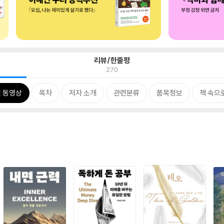
리뷰/한줄평
270
 동영상
목차
저자 소개
관련분류
품목정보
책 속으