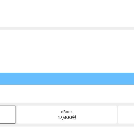
eBook
17,600
원