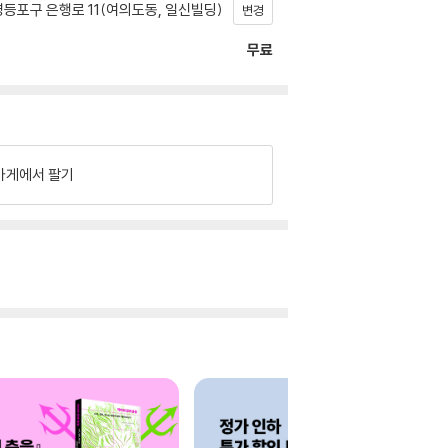
등포구 은행로 11(여의도동, 일신빌딩)
변경
무료
가게에서 팔기