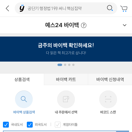
예스24 바이백
예스24 바이백 이용안내
금주의 바이백 확인하세요!
다 읽은 책 최고가로 삽니다!
상품검색
바이백 카트
바이백 신청내역
1
2
3
4
바이백 상품검색
내 주문에서 선택
바코드 스캔
국내도서
외국도서
게임타이틀