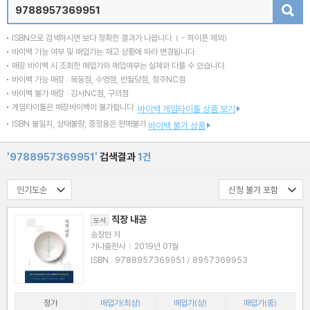
검색
ISBN으로 검색하시면 보다 정확한 결과가 나옵니다.
( - 하이픈 제외)
바이백 가능 여부 및 매입가는 재고 상황에 따라 변경됩니다.
매장 바이백 시 조회한 매입가와 매입여부는 실제와 다를 수 있습니다.
바이백 가능 매장 : 목동점, 수영점, 반월당점, 청주NC점
바이백 불가 매장 : 강서NC점, 구의점
게임타이틀은 매장바이백이 불가합니다.
바이백 게임타이틀 상품 보기
ISBN 불일치, 상태불량, 증정용은 판매불가
바이백 불가 상품
'9788957369951'
검색결과
1건
직장 내공
도서
송창현 저
가나출판사
|
2019년 01월
ISBN : 9788957369951 / 8957369953
정가
매입가(최상)
매입가(상)
매입가(중)