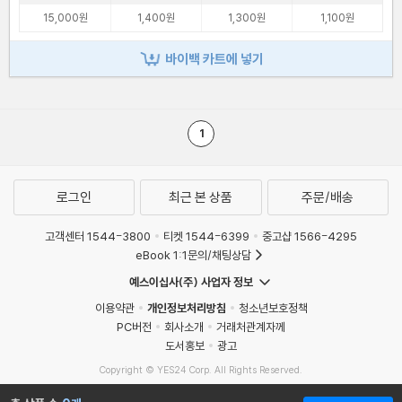
15,000원
1,400원
1,300원
1,100원
바이백 카트에 넣기
1
로그인
최근 본 상품
주문/배송
고객센터 1544-3800
티켓 1544-6399
중고샵 1566-4295
eBook 1:1문의/채팅상담
예스이십사(주) 사업자 정보
이용약관
개인정보처리방침
청소년보호정책
PC버전
회사소개
거래처관계자께
도서홍보
광고
Copyright © YES24 Corp. All Rights Reserved.
MATOM3