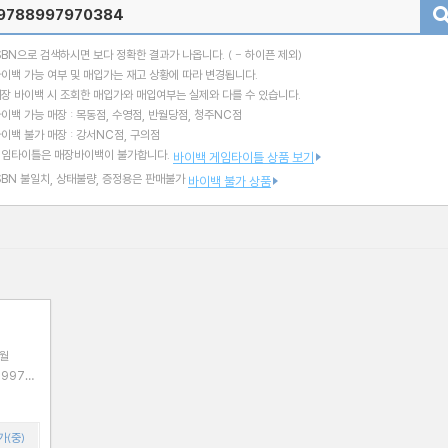
검색
SBN으로 검색하시면 보다 정확한 결과가 나옵니다.
( - 하이픈 제외)
이백 가능 여부 및 매입가는 재고 상황에 따라 변경됩니다.
장 바이백 시 조회한 매입가와 매입여부는 실제와 다를 수 있습니다.
이백 가능 매장 : 목동점, 수영점, 반월당점, 청주NC점
이백 불가 매장 : 강서NC점, 구의점
게임타이틀은 매장바이백이 불가합니다.
바이백 게임타이틀 상품 보기
SBN 불일치, 상태불량, 증정용은 판매불가
바이백 불가 상품
2월
가(중)