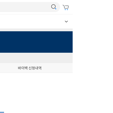
바이백 신청내역