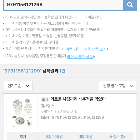
검색
ISBN으로 검색하시면 보다 정확한 결과가 나옵니다.
( - 하이픈 제외)
바이백 가능 여부 및 매입가는 재고 상황에 따라 변경됩니다.
매장 바이백 시 조회한 매입가와 매입여부는 실제와 다를 수 있습니다.
바이백 가능 매장 : 목동점, 수영점, 반월당점, 청주NC점
바이백 불가 매장 : 강서NC점, 구의점
게임타이틀은 매장바이백이 불가합니다.
바이백 게임타이틀 상품 보기
ISBN 불일치, 상태불량, 증정용은 판매불가
바이백 불가 상품
'9791156121299'
검색결과
1건
외로운 사람끼리 배추적을 먹었다
도서
김서령 저
푸른역사
|
2019년 01월
ISBN : 9791156121299 / 1156121299
정가
매입가(최상)
매입가(상)
매입가(중)