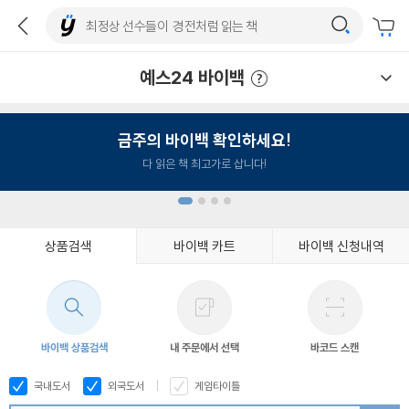
예스24 바이백
예스24 바이백 이용안내
금주의 바이백 확인하세요!
다 읽은 책 최고가로 삽니다!
상품검색
바이백 카트
바이백 신청내역
1
2
3
4
바이백 상품검색
내 주문에서 선택
바코드 스캔
국내도서
외국도서
게임타이틀