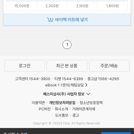
15,000원
2,300원
2,100원
1,800원
바이백 카트에 넣기
1
로그인
최근 본 상품
주문/배송
고객센터 1544-3800
티켓 1544-6399
중고샵 1566-4295
eBook 1:1문의/채팅상담
예스이십사(주) 사업자 정보
이용약관
개인정보처리방침
청소년보호정책
PC버전
회사소개
거래처관계자께
도서홍보
광고
Copyright © YES24 Corp. All Rights Reserved.
MATOM3