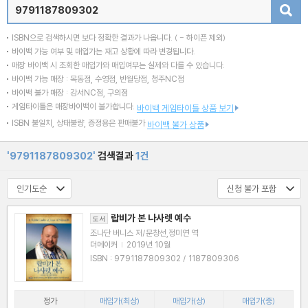
검색
ISBN으로 검색하시면 보다 정확한 결과가 나옵니다.
( - 하이픈 제외)
바이백 가능 여부 및 매입가는 재고 상황에 따라 변경됩니다.
매장 바이백 시 조회한 매입가와 매입여부는 실제와 다를 수 있습니다.
바이백 가능 매장 : 목동점, 수영점, 반월당점, 청주NC점
바이백 불가 매장 : 강서NC점, 구의점
게임타이틀은 매장바이백이 불가합니다.
바이백 게임타이틀 상품 보기
ISBN 불일치, 상태불량, 증정용은 판매불가
바이백 불가 상품
'9791187809302'
검색결과
1건
랍비가 본 나사렛 예수
도서
조나단 버니스 저/문창선,정미연 역
더메이커
|
2019년 10월
ISBN : 9791187809302 / 1187809306
정가
매입가(최상)
매입가(상)
매입가(중)