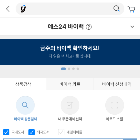
예스24 바이백
예스24 바이백 이용안내
금주의 바이백 확인하세요!
다 읽은 책 최고가로 삽니다!
상품검색
바이백 카트
바이백 신청내역
1
2
3
4
바이백 상품검색
내 주문에서 선택
바코드 스캔
국내도서
외국도서
게임타이틀