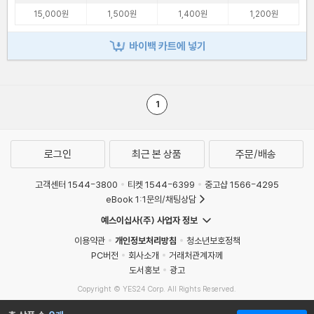
15,000원
1,500원
1,400원
1,200원
바이백 카트에 넣기
1
로그인
최근 본 상품
주문/배송
고객센터 1544-3800
티켓 1544-6399
중고샵 1566-4295
eBook 1:1문의/채팅상담
예스이십사(주) 사업자 정보
이용약관
개인정보처리방침
청소년보호정책
PC버전
회사소개
거래처관계자께
도서홍보
광고
Copyright © YES24 Corp. All Rights Reserved.
MATOM7