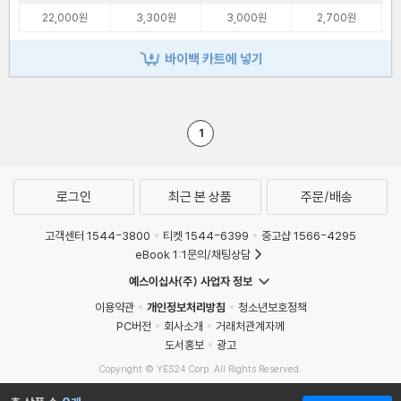
22,000원
3,300원
3,000원
2,700원
바이백 카트에 넣기
1
로그인
최근 본 상품
주문/배송
고객센터 1544-3800
티켓 1544-6399
중고샵 1566-4295
eBook 1:1문의/채팅상담
예스이십사(주) 사업자 정보
이용약관
개인정보처리방침
청소년보호정책
PC버전
회사소개
거래처관계자께
도서홍보
광고
Copyright © YES24 Corp. All Rights Reserved.
MATOM3