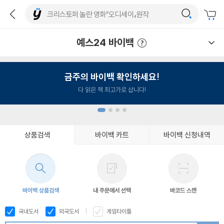
예스24 바이백
예스24 바이백 이용안내
금주의 바이백 확인하세요!
다 읽은 책 최고가로 삽니다!
상품검색
바이백 카트
바이백 신청내역
1
2
3
4
바이백 상품검색
내 주문에서 선택
바코드 스캔
국내도서
외국도서
게임타이틀