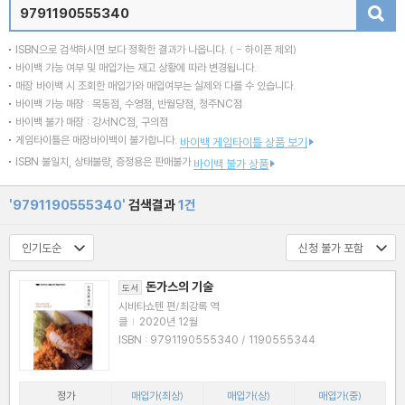
검색
ISBN으로 검색하시면 보다 정확한 결과가 나옵니다.
( - 하이픈 제외)
바이백 가능 여부 및 매입가는 재고 상황에 따라 변경됩니다.
매장 바이백 시 조회한 매입가와 매입여부는 실제와 다를 수 있습니다.
바이백 가능 매장 : 목동점, 수영점, 반월당점, 청주NC점
바이백 불가 매장 : 강서NC점, 구의점
게임타이틀은 매장바이백이 불가합니다.
바이백 게임타이틀 상품 보기
ISBN 불일치, 상태불량, 증정용은 판매불가
바이백 불가 상품
'9791190555340'
검색결과
1건
돈가스의 기술
도서
시바타쇼텐 편/최강록 역
클
|
2020년 12월
ISBN : 9791190555340 / 1190555344
정가
매입가(최상)
매입가(상)
매입가(중)