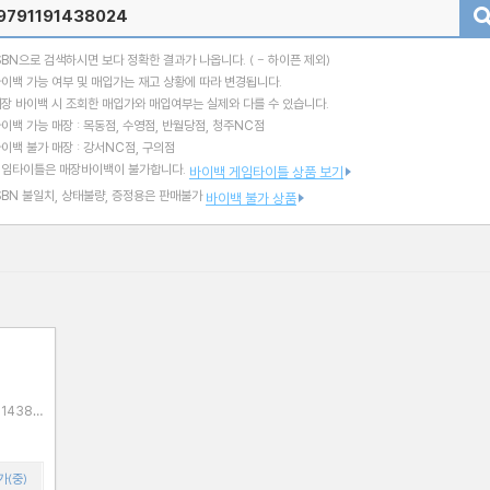
검색
SBN으로 검색하시면 보다 정확한 결과가 나옵니다.
( - 하이픈 제외)
이백 가능 여부 및 매입가는 재고 상황에 따라 변경됩니다.
장 바이백 시 조회한 매입가와 매입여부는 실제와 다를 수 있습니다.
이백 가능 매장 : 목동점, 수영점, 반월당점, 청주NC점
이백 불가 매장 : 강서NC점, 구의점
게임타이틀은 매장바이백이 불가합니다.
바이백 게임타이틀 상품 보기
SBN 불일치, 상태불량, 증정용은 판매불가
바이백 불가 상품
가(중)