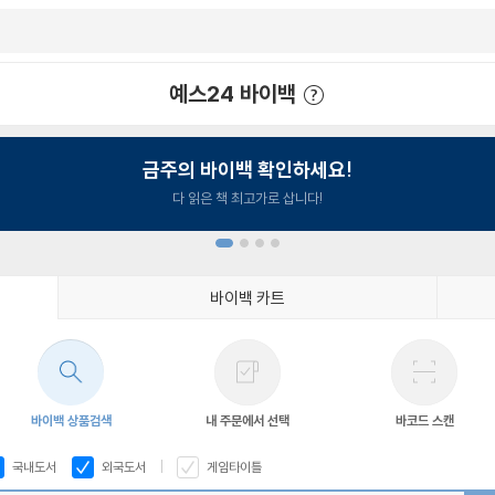
예스24 바이백
예스24 바이백 이용안내
금주의 바이백 확인하세요!
다 읽은 책 최고가로 삽니다!
바이백 카트
1
2
3
4
바이백 상품검색
내 주문에서 선택
바코드 스캔
국내도서
외국도서
게임타이틀