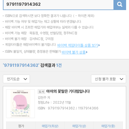
검색
ISBN으로 검색하시면 보다 정확한 결과가 나옵니다.
( - 하이픈 제외)
바이백 가능 여부 및 매입가는 재고 상황에 따라 변경됩니다.
매장 바이백 시 조회한 매입가와 매입여부는 실제와 다를 수 있습니다.
바이백 가능 매장 : 목동점, 수영점, 반월당점, 청주NC점
바이백 불가 매장 : 강서NC점, 구의점
게임타이틀은 매장바이백이 불가합니다.
바이백 게임타이틀 상품 보기
ISBN 불일치, 상태불량, 증정용은 판매불가
바이백 불가 상품
'9791197914362'
검색결과
1건
아이의 꽃말은 기다림입니다
도서
김현주 저
청림Life
|
2022년 11월
ISBN : 9791197914362 / 1197914366
정가
매입가(최상)
매입가(상)
매입가(중)