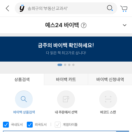
예스24 바이백
예스24 바이백 이용안내
금주의 바이백 확인하세요!
다 읽은 책 최고가로 삽니다!
상품검색
바이백 카트
바이백 신청내역
1
2
3
4
바이백 상품검색
내 주문에서 선택
바코드 스캔
국내도서
외국도서
게임타이틀