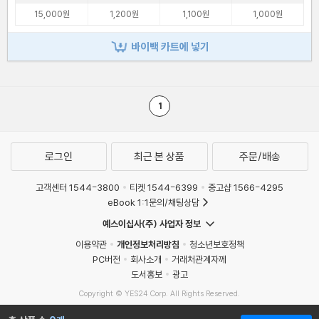
15,000원
1,200원
1,100원
1,000원
바이백 카트에 넣기
1
로그인
최근 본 상품
주문/배송
고객센터 1544-3800
티켓 1544-6399
중고샵 1566-4295
eBook 1:1문의/채팅상담
예스이십사(주) 사업자 정보
이용약관
개인정보처리방침
청소년보호정책
PC버전
회사소개
거래처관계자께
도서홍보
광고
Copyright © YES24 Corp. All Rights Reserved.
MATOM10