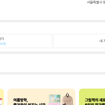
서울특별시 영
팔기
내 
200원