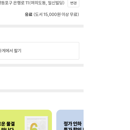
등포구 은행로 11(여의도동, 일신빌딩)
변경
유료
(도서 15,000원 이상 무료)
가게에서 팔기