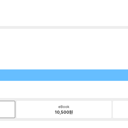
eBook
10,500
원