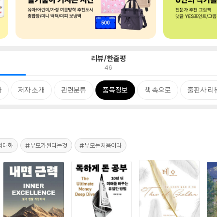
리뷰/한줄평
46
차
저자 소개
관련분류
품목정보
책 속으로
출판사 리
의대화
#부모가된다는것
#부모는처음이라