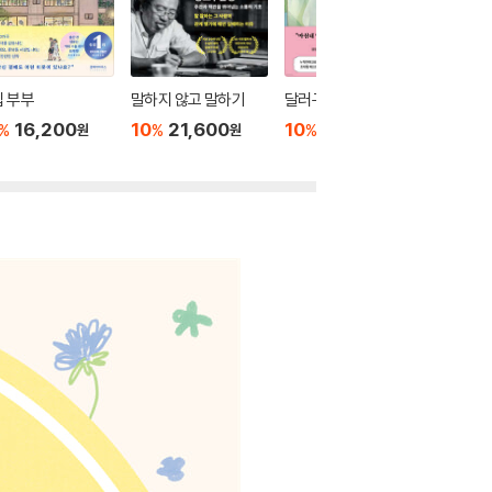
 부부
말하지 않고 말하기
달러구트 꿈 백화점 0
위버멘
16,200
10
21,600
10
16,020
10
1
%
%
%
%
원
원
원