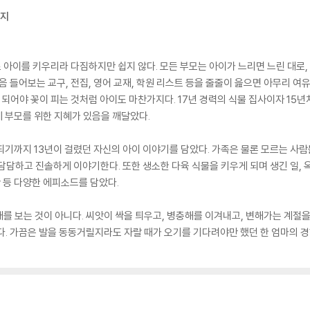
까지
아이를 키우리라 다짐하지만 쉽지 않다. 모든 부모는 아이가 느리면 느린 대로
음 들어보는 교구, 전집, 영어 교재, 학원 리스트 등을 줄줄이 읊으면 아무리 여
 되어야 꽃이 피는 것처럼 아이도 마찬가지다. 17년 경력의 식물 집사이자 15
곳에 부모를 위한 지혜가 있음을 깨달았다.
되기까지 13년이 걸렸던 자신의 아이 이야기를 담았다. 가족은 물론 모르는 사람
담담하고 진솔하게 이야기한다. 또한 생소한 다육 식물을 키우게 되며 생긴 일, 
산 등 다양한 에피소드를 담았다.
를 보는 것이 아니다. 씨앗이 싹을 틔우고, 병충해를 이겨내고, 변해가는 계절
다. 가끔은 발을 동동거릴지라도 자랄 때가 오기를 기다려야만 했던 한 엄마의 