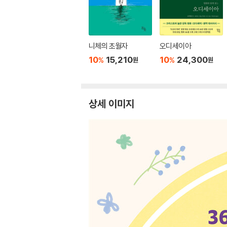
니체의 초월자
오디세이아
10
15,210
10
24,300
%
%
원
원
상세 이미지