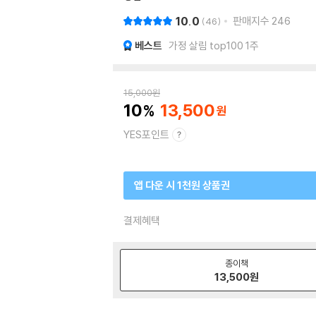
10.0
판매지수
246
46
베스트
가정 살림 top100 1주
15,000
원
10
13,500
YES포인트
앱 다운 시 1천원 상품권
결제혜택
종이책
13,500
원