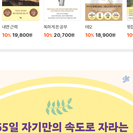
내면 근력
독하게 돈 공부
테오
윗집
10
19,800
10
20,700
10
18,900
10
%
%
%
원
원
원