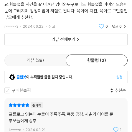
--- p.247
요.힘들었을 시간을 잘 이겨낸 엄마와누구보다도 힘들었을 아이의 모습이
최근 우울증, 불안장애, 무기력, 강박, 틱 증상으로 어려움을 겪는 아이들
눈에 그려지며 감정이입이 저절로 됩니다. 육아에 지친, 육아로 고민중인
이 나날이 많아지고 있다. 특히 코로나 시기 이후, 위클래스 ‘부적응’ 상담
부모에게 추천함.
“한때 거대한 운명의 수레바퀴에 끼어 애쓰지 않아도 되는 시간을 허비했
이 320만 건에 육박하는 등 외로움과 우울감을 호소하는 아이들의 비율이
다고 생각했다. 하지만 오늘, 나는 눈물보다는 미소로 그 시간들을 보려 한
r*****3
2024.06.22.
신고
0
댓글
0
크게 높아졌으며, 스마트폰 과몰입과 게임 중독은 심각한 수준으로 향하는
다. 멈추었던 것들은 그 나름의 이유를 지니고, 언젠가는 멈춤을 끝내고 다
중이다.
리뷰 전체보기
시 굴러갈 것이다. 굴을 파고 반대편으로 나온 것은 아이만이 아니다. 나 또
한 새로운 세상을 눈앞에 두고 있다. 앞으로 펼쳐질 아이의 도전과 실패들
한번 균형이 무너진 아이들의 생활을 다시 바로잡기란 결코 쉬운 일이 아
을 응원하며, 언제나 같았지만 전혀 새롭게 다가온 소중한 나의 삶을 위해
니다. 지나친 교육열, 과도한 경쟁, 또래 집단에서의 소외, 학교 부적응 등
리뷰
39
한줄평
2
도전하고 실패해나갈 것이다.”
이 한두 개씩 맞물리다 보면 부모와 청소년 사이의 갈등은 걷잡을 수 없이
--- p.269~270
깊어지게 된다. 특히 스트레스에 취약한 아이들은 청소년 우울과 불안, 무
클린봇
이 부적절한 글을 감지 중입니다.
설정
기력증으로 이어지는 경우가 많고, 마음의 문까지 걸어 잠그면 아이가 다
시 마음의 문을 열기까지 힘겨운 과정을 거칠 수밖에 없다. 아이의 닫힌 문
구매한줄평
추천순
밖에서 오랜 기간 수많은 시행착오를 겪었던 저자는 “아이를 향한 비난의
입을 닫고 아이의 아픔에 반응하며 기꺼이 아이를 도울 때 아이가 세상 밖
으로 나오는 길을 찾을 수 있다”고 전한다.
종이책
프롤로그 읽는데 눈물이 주룩주룩. 폭풍 공감. 사춘기 아이를 둔
삶이 고통스럽고 숨이 꼴깍 넘어갈 것 같은 위태로운 순간에 가장 필요한
부모들에게 강추.
것은 무엇일까? 저자가 찾은 답은 ‘부모 스스로 자신을 먼저 사랑하는
k****n
2024.03.21.
1