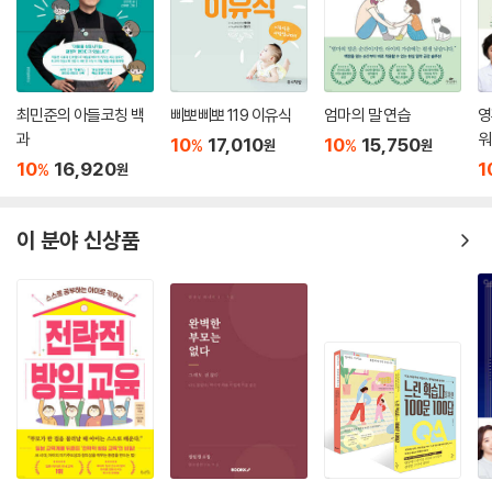
모들을 위한 책이다.
최민준의 아들코칭 백
삐뽀삐뽀 119 이유식
엄마의 말 연습
영
과
워
10
17,010
10
15,750
%
%
원
원
10
16,920
1
%
원
이 분야 신상품