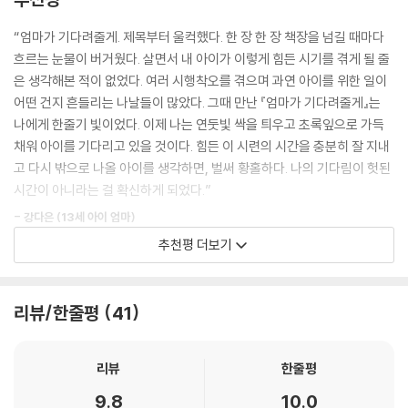
과 불안장애, 신체화 증상으로 인해 등교를 비롯해 그 무엇도 하지 않았고,
--- p.160
아이의 시간이 멈추자 엄마의 시간도 멈춰버리고 만다. 끊임없는 실랑이,
“엄마가 기다려줄게. 제목부터 울컥했다. 한 장 한 장 책장을 넘길 때마다
사정, 애원, 분노 등으로 뒤엉켜 일상은 처참히 무너지고 있었다. 그러던 어
흐르는 눈물이 버거웠다. 살면서 내 아이가 이렇게 힘든 시기를 겪게 될 줄
“내면이 튼튼한 부모는 쉽사리 아이를 흔들지 않는다. 뿌리가 튼튼해야 거
느 날, 아이가 내뱉은 한마디는 자포자기 심정으로 버티던 엄마를 다시 일
은 생각해본 적이 없었다. 여러 시행착오를 겪으며 과연 아이를 위한 일이
센 폭풍우가 몰아쳐 가지가 부러지고 이파리를 떨구더라도 다시 살아나 새
으켜 세운다. “엄마, 기다려주세요.” 아이를 온전히 있는 그대로 받아들이
어떤 건지 흔들리는 나날들이 많았다. 그때 만난 『엄마가 기다려줄게』는
순을 틔울 수 있고 꽃을 피울 수 있다. 아이는 부모의 등 뒤에서 부모가 세
기로 결심한 순간이었다.
나에게 한줄기 빛이었다. 이제 나는 연둣빛 싹을 틔우고 초록잎으로 가득
상을 바라보는 법을 배운다. 그리고 세상을 살아가며 맞닥뜨리는 수많은
채워 아이를 기다리고 있을 것이다. 힘든 이 시련의 시간을 충분히 잘 지내
변수를 어떻게 대하는지 배우게 된다. 아이라는 거대한 우주를 키우는 일
아이와 부모 자신을 일으킨 ‘내려놓음’과 ‘기다림’에 대하여
고 다시 밖으로 나올 아이를 생각하면, 벌써 황홀하다. 나의 기다림이 헛된
은 나부터 크고 튼튼한 나무가 되어야 가능한 일인 것이다. 내가 아이에게
“내가 진정으로 기다린 것은 아이가 자신의 삶을 사랑하는 것이었다.”
시간이 아니라는 걸 확신하게 되었다.”
해줄 것은 일관성 있게 이 자리에서 버텨주는 것. 그러면서 정서를 토닥여
주고 감정을 읽어주고 아이의 욕구를 이해하는 것이다.”
- 강다은 (13세 아이 엄마)
엄마가 평정심을 되찾자 아이를 믿고 기다리는 시간이 예전만큼은 힘들지
--- p.198
추천평 더보기
않게 된다. 걱정과 비난이 섞이지 않은 온전한 ‘기다림’. 그리고 그렇게 기
“이 책은 자녀교육서이자, 엄마로서 자기 자신을 찾아가는 자기치유서라
나긴 ‘기다림’의 시간을 지나, 8년의 시간이 지났을 때, 아이에게 변화가 서
“오전 10시, 언제나처럼 큰아이와 함께하는 아침이다. 대다수의 아이들이
고 감히 말씀드린다. 나도 또한 등교 거부 자녀를 둔, 동시대를 살아가는 지
서히 찾아왔다. 그 어떤 것에도 관심이 없었고 새로운 어떤 시도도 하지 않
학교에 가 있는 시간, 아이는 자기의 아침밥을 챙겨 먹고 자기만의 작업에
극히 평범한 엄마이기에 깊이 공감했다. 책을 읽어 내려가며 작가의 상황
리뷰/한줄평
41
던 아이가 자전거를 타고, 그림을 그리고, 일본어나 러시아어 공부 등등 관
몰입 중이다. 점선면의 법칙이 있다. 아이도 나도 우리는 지금 부지런히 점
과 마음이 어찌도 이리 나와 똑같을 수 있는지 놀랍기까지 했다. 지난 3년,
심사를 넓혀 나갔던 것이다. 그렇게 아이는 세상 밖으로 한 발을 내딛기 시
을 찍어가고 있다. 이 점들이 언젠가 선이 되고 선들은 다시 면을 이룰 것이
자녀의 일로 삶이 송두리째 휘몰아치던 시간들이었다. 저자는 8년 동안 매
작했다. 검정고시를 통과한 이후에는 입시 공부에서 벗어나 자유롭게 그리
리뷰
한줄평
다. 얼마가 걸릴지는 모르겠다. 그러나 속도보다는 방향이다. 자퇴를 선택
일같이 수많은 진통이 있었을 텐데, 대체 어떻게 버텨왔을까? 수없이 묻고
고 싶은 그림을 그리고 하고 싶은 일을 하며 시간을 보냈다. 그리고 아이는
한 아이의 시간이 남들보다 더디게 흐를지도 모르지만 자신이 원하는 방향
답하고 또다시 일어선 용기 있는 삶에 박수를 보내며, 함께 손잡아주고 싶
9.8
10.0
스스로 뜻한 바가 있어, 2024년 대학생이 되었다.