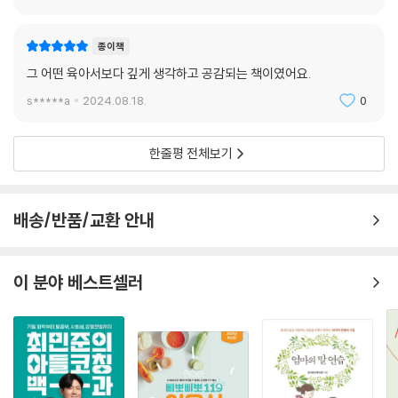
것’이었다. 이를 위해 자기 내면의 상처를 들여다보고 그것부터 치유해야
했다. 저자에 따르면 지난 시간들은 “마음 안으로 더 깊숙이 들어가 파헤치
종이책
고 뜯어고치는 작업”이었다. 아이를 자신의 기준에 맞게 바꾸려고 했던 마
음을 진심으로 내려놓고, 아이만을 온전히 바라보며 제대로 사랑하는 법을
그 어떤 육아서보다 깊게 생각하고 공감되는 책이였어요.
배우는 시간이었다는 것. 저자는 꾸밈없는 말로 고백한다. “시작은 아이를
s*****a
2024.08.18.
0
위한 것이었을지 모르지만 결국은 내가 성장하는 여정이었다. 긴 고통이었
고 험난한 과정이었지만 그 길 끝에 서서 한숨 돌리고 바라본 세상은 예전
한줄평 전체보기
보다 더 아름답게 빛나고 있었다. 세상은 예전과 다름없지만 세상을 바라
보는 내 눈과 내 마음이 달라져 있었다.”
배송/반품/교환 안내
암담한 길 위에 서서 차마 희망을 떠올리지 못하는 이들에게 계속 떠오르
는 질문은 ‘과연 끝이 날까?’일 것이다. 이 책의 저자는 얘기한다. “분명 끝
은 있다.” 저자는 ‘끝이 있다’는 믿음을 그 힘든 가슴에 아로새겨 넣어주고
이 분야 베스트셀러
싶어서 이 책을 썼다고 전한다. 8년 동안의 경험을 꾹꾹 눌러 담은 만큼, 이
책은 사춘기 자녀와의 갈등으로 고민이 깊은 부모들에게 큰 울림과 함께,
‘아이를 진정으로 이해한다는 것’에 대해 진지하게 생각해볼 거리들을 던
져줄 것이다. 오래 기다렸는데도 변화가 없는 아이의 모습에 답답한 시간
을 보내는 부모들, 눈물과 한숨으로 아이의 닫힌 방문 앞을 서성이는 부모
들, 무너져버린 아이와의 관계 때문에 가슴앓이를 하며 답을 찾고 있는 부