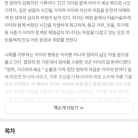
한 엄마의 감동적인 기록이다. 긴긴 기다림 끝에 아이가 세상 밖으로 나오
기까지, 깊은 성찰의 시간을 거치며 아이와 자신의 마음을 온전히 이해하
게 된 엄마의 심리적 여정이 담겨 있다. 저자는 벼랑 끝에서 아슬아슬하게
아이와 함께 버텼던 시간을 치열하게 회고하며, 등교 거부, 우울, 무기력
등 사춘기 아이의 문제로 매일같이 무너지는 마음을 다잡고 있는 모든 부
모들에게 진심 어린 응원과 위로를 전한다.
사회를 거부하는 아이의 행동은 아이뿐 아니라 엄마의 삶도 어둠 끝으로
몰고 간다. 절망의 한 가운데서 엄마를 구원한 것은 아이의 말 한마디였다.
“엄마, 기다려주세요.” 눈물로 가득 찼던 엄마의 마음은 아이의 한마디 말
에 와르르 무너져 내리고, 이후 진심을 다해 아이의 마음 소리에 귀를 기울
이기 시작한다. 이 책에서 저자는 아이의 손을 잡고 동굴 밖으로 나오기까
지의 힘겨운 여정을 감동적으로 꺼내놓는 한편으로, 아이를 세상 밖으로
나올 수 있게 했던 저자 자신만의 ‘내려놓기’ 원칙, 기다릴 때의 마음가짐,
마음 끝을 바라보는 법, 부모 자신의 내면아이와 만나는 법 등 실제 경험에
책소개 더보기
서 우러나온 생생한 조언을 적어놓는다. 부모이자 한 인간으로서의 자기
욕망과 기대, 편견을 마주함으로써 자신에 대한 이해를 넓히는 과정이 섬
세하게 담겨 있다. 사춘기 아이와의 갈등으로 고민이 깊은 부모는 물론, 등
목차
교 거부를 비롯해 사춘기 무기력, 청소년 은둔에 대한 이해를 넓히고 싶은