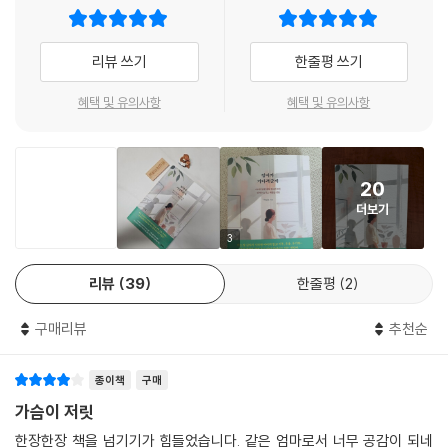
으로 발걸음을 시작한 이상 유턴을 해야 하는 일은 적지 않을까?”
다. 그리고 세상에 하나뿐인 빛나는 보석 같은 아이에게 전하고 싶다. “끝
--- p.214
까지 사랑으로 기다려줄게.””
아이를 세상 밖으로 나오게 하기 위해 저자가 찾은 방법은 바로 ‘멈추지 않
리뷰 쓰기
한줄평 쓰기
는 기다림의 물 주기’, ‘진심으로 내려놓기’, 그리고 ‘사랑’이었다. 저자가 생
- 김승숙 (15세 아이 엄마)
“삶에서 중심 잡기가 필요할 때 나는 새벽길을 걷는다. 걷는 행위에는 마법
각하기에 이 모든 것을 하기 위해 가장 중요한 것은 아이가 기댈 수 있는 단
이 있다. 익숙한 길에서나 낯선 길에서나 언제나 새로움을 선사한다. 같은
혜택 및 유의사항
혜택 및 유의사항
단한 ‘나’, 부모의 마음이었다. 아이를 일으켜 세우기 위해선 ‘부모의 성
“이 책은 ‘아이를 이대로 두어도 되는가’라는 질문에 ‘내려놓고, 기다린
장소, 같은 풍경이더라도 시시각각 변하는 게 자연이다. 새벽 시간은 모든
장’이 무엇보다 중요했다는 것.
다’는 답변을 건넨다. 읽는 동안 눈물도 흘리고 가슴이 아렸다. 저자는 평범
감각이 예민할 때여서, 아무리 무딘 사람도 그 변화를 감지한다. 그날의 바
한 엄마에서 8년이라는 시간이 흘러 철학자가 된 듯하다. 아이를 통해서
람과 새소리, 공기 중에 머물렀다 흩어지는 색감들은 오감을 사로잡는다.
저자에 따르면, ‘내려놓기’는 체념이나 포기가 아니다. 자신 앞에 있는 아이
20
‘나’를 알아가고, 아이를 위해 흔들림 없는 ‘나’가 되어가는 과정이 큰 울림
한껏 자연에 취해 걸음을 옮기다 보면 어느새 머리가 상쾌해지고 마음은
를 있는 그대로 수용하고 사랑하는 ‘온전한 바라보기’이다. 남들 보기에 번
더보기
을 주었다. 나를 돌아보고 질문하고 생각해보게 만드는 책이다. 기다림에
가벼워진다. 명상이 몸과 마음을 안정시키고 들끓던 마음이 제자리를 찾아
듯한 직업, 고소득, 평생직장 같은 세상의 기준들을 내려놓고, 부모인 자신
서 부모가 할 수 있는 게 무엇인지, 저자는 자신의 경험을 바탕으로 새로운
3
가도록 도와주듯 걷기 또한 그러하다.”
의 인정 욕구, 자식의 성취에 대한 욕심 등을 하나씩 내려놓으며, 온전히 아
태도와 관점을 제시해준다.”
--- p.238
이만을 바라보며 제대로 사랑하는 것이야말로 ‘진심으로 내려놓기’였다.
리뷰
39
한줄평
2
- 오은주 (15세, 14세 아이 엄마)
그리고 저자는 그 과정을 통해 지금 당장 아이에게 필요한 것은 ‘오늘을 살
“끝은 반드시 온다. 다만 그 끝만을 바라보며 오늘을 살지는 말자. 우리가
고자 하는 의지’, ‘자신을 사랑하고 아낄 줄 아는 자기애의 회복’이며, ‘삶의
구매리뷰
추천순
눈여겨봐야 할 것은 그 끝을 향해 나아가는 과정 속에 존재하는 수많은 의
기준은 타인이 아니라 자기 자신이어야 한다는 것’을 절실히 깨닫는다.
미와 가치들이다. 한 톨 한 톨 모은 쌀알이 큰 자루가 되듯이 우리는 오늘이
종이책
구매
라는 쌀 한 톨에 집중하며 살아가야 한다. 내 아이에게 필요한 것은 지금 이
‘아이야, 약속해주겠니? 혼자라고 생각하지 않기.’
가슴이 저릿
순간에 집중하는 힘이지, 언젠가 올지 모르는 미래에 대한 막연한 기대가
자신의 내면을 깊이 들여다본 한 엄마의 감동적인 자기 탐색
아니다.”
한장한장 책을 넘기기가 힘들었습니다. 같은 엄마로서 너무 공감이 되네