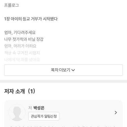
독자들을 위한 책이다.
프롤로그
1장 아이의 등교 거부가 시작됐다
엄마, 기다려주세요
나무 젓가락과 비닐 장갑
엄마, 머리가 아파요
책상 속 구겨진 시험지
나에게 막 화를 냈어요
잘못된 훈육의 역습
목차 더보기
동굴로 들어간 아이
열 번 찍어 안 넘어가는 나무
저자 소개
1
2장 동굴 속으로 들어간 아이
무기력아, 제발 가 줘
저
박성은
자기를 사랑하지 않는 아이
관심작가 알림신청
아이를 두고 동굴에서 나오다