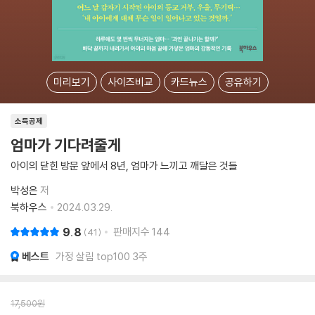
미리보기
사이즈비교
카드뉴스
공유하기
소득공제
엄마가 기다려줄게
아이의 닫힌 방문 앞에서 8년, 엄마가 느끼고 깨달은 것들
박성은
저
북하우스
2024.03.29.
9.8
판매지수
144
41
베스트
가정 살림 top100 3주
17,500
원