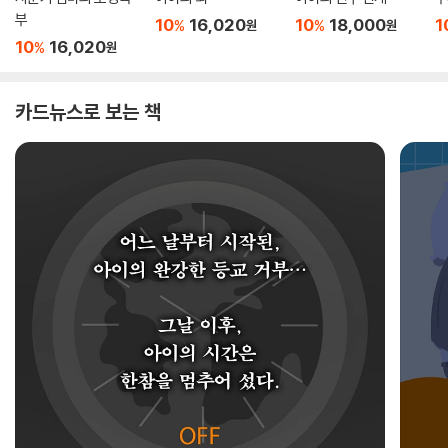
부
10
16,020
10
18,000
1
%
%
원
원
10
16,020
%
원
카드뉴스로 보는 책