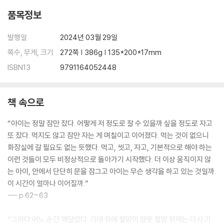
4장 아이의 방문 밖에서 깨달은 것들
품목정보
튼튼한 뿌리가 된다는 것
발행일
2024년 03월 29일
‘관계’의 바탕이 되는 것
쪽수, 무게, 크기
272쪽 | 386g | 135*200*17mm
내면아이 치유와 모닝 페이지
점 하나의 위력
ISBN13
9791164052448
물 만난 물고기
두려움 대신 사랑을
책 속으로
계속 실패하겠습니다
내가 살아나야 아이가 살아난다
“아이는 정말 잠만 잤다. 어떻게 저 정도로 잘 수 있을까 싶을 정도로 자고
나는 걱정 않는 엄마입니다
또 잤다. 먹지도 않고 잠만 자는 게 며칠이고 이어졌다. 먹는 것이 없으니
반드시 끝은 있다는 믿음
화장실에 갈 필요도 없는 듯했다. 먹고, 씻고, 자고, 기본적으로 해야 하는
멀리멀리 돈 만큼 큰 원이 된다
이런 것들이 모두 비정상적으로 돌아가기 시작했다. 더 이상 움직이지 않
지금, 오늘을 살자
는 아이, 안에서 단단히 문을 잠그고 아이는 무슨 생각을 하고 있는 것일까.
괜찮아, 내 잘못이 아니야
이 시간이 얼마나 이어질까.”
--- p.62~63
에필로그
“그러다 어느 순간 깨달았다. 기대 뒤에 절망이 왔듯 절망 뒤에는 다시 기