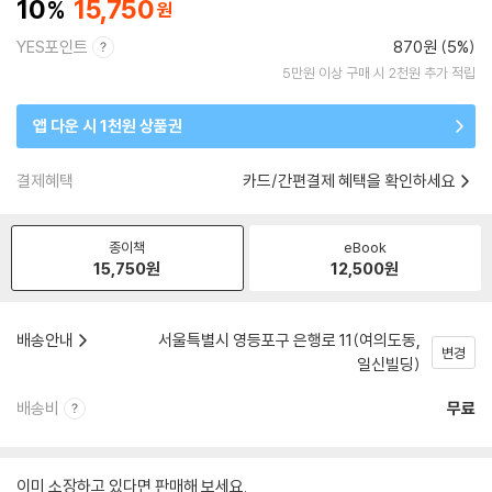
10
15,750
YES포인트
870원 (5%)
5만원 이상 구매 시 2천원 추가 적립
앱 다운 시 1천원 상품권
결제혜택
카드/간편결제 혜택을 확인하세요
종이책
eBook
15,750
원
12,500
원
배송안내
서울특별시 영등포구 은행로 11(여의도동,
변경
일신빌딩)
배송비
무료
이미 소장하고 있다면 판매해 보세요.