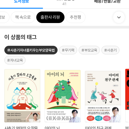
도서정보
배송/반품/교환
41
정보
책 속으로
출판사 리뷰
추천평
이 상품의 태그
#사춘기자녀를키우는부모양육법
#무기력
#부모교육
#사춘기
#자녀교육
사춘기 엄마의 오장육
아이의 뇌
아이의 친구 관계
부