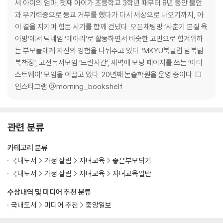
선생님, 오늘도 결석합니다
세 아이의 엄마. 첫째 아이가 초등학교 3학년 때부터 8년 동안 불안
엄마 마음은 그렇지 않잖아
과 무기력증으로 등교 거부를 했다가 다시 세상으로 나오기까지, 아
아이도 평범한 일상을 꿈꾸고 있었다
이 곁을 지키며 힘든 시기를 함께 건넜다. 오픈채팅방 ‘사춘기 본질 육
아들아, 자퇴를 축하해
아방’에서 닉네임 ‘메아리’로 활동하면서 비슷한 고민으로 힘겨워하
는 부모들에게 자신의 경험을 나눠주고 있다. ‘MKYU북클럽 담북닮
3장 세상 밖에 다다르기 위해 필요한 것들
북책장’, 고전독서모임 ‘느린시간’, 새벽에 모닝 페이지를 쓰는 ‘아티
스트웨이’ 모임을 이끌고 있다. 20년째 논술학원을 운영 중이다. □
미안해, 정말 미안해
인스타그램 @morning_bookshelf
닫힌 마음을 여는 열쇠
진심으로 내려놓기
나는 등대가 되기로 했다
관련 분류
스스로를 방에 가둔 아이
기다림의 물 주기
카테고리 분류
채워지지 않은 욕망이 좌절이 되지 않도록
국내도서
가정 살림
자녀교육
좋은부모되기
말끝 손끝이 아니라 마음 끝 바라보기
국내도서
가정 살림
자녀교육
자녀교육일반
담대하게 더 담대하게 믿어라
수상내역 및 미디어 추천 분류
잠들어 있는 아이 내면의 빛 깨우기
감정은 빼고 쿨함은 채우고
국내도서
미디어 추천
중앙일보