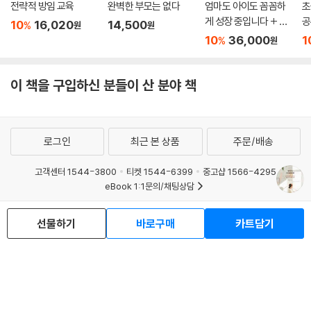
전략적 방임 교육
완벽한 부모는 없다
엄마도 아이도 꼼꼼하
초
게 성장 중입니다 + 느
공
10
16,020
14,500
%
원
원
린 학습자를 위한 100
10
36,000
1
%
원
문 100답 세트
이 책을 구입하신 분들이 산 분야 책
로그인
최근 본 상품
주문/배송
고객센터 1544-3800
티켓 1544-6399
중고샵 1566-4295
eBook 1:1문의/채팅상담
예스이십사(주) 사업자 정보
선물하기
바로구매
카트담기
이용약관
개인정보처리방침
청소년보호정책
PC버전
회사소개
거래처관계자께
도서홍보
광고
Copyright © YES24 Corp. All Rights Reserved.
MATOM10