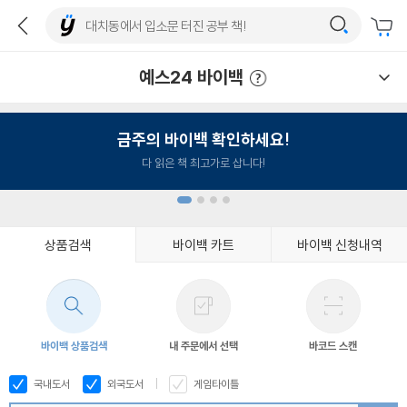
예스24 바이백
예스24 바이백 이용안내
금주의 바이백 확인하세요!
다 읽은 책 최고가로 삽니다!
상품검색
바이백 카트
바이백 신청내역
1
2
3
4
바이백 상품검색
내 주문에서 선택
바코드 스캔
국내도서
외국도서
게임타이틀