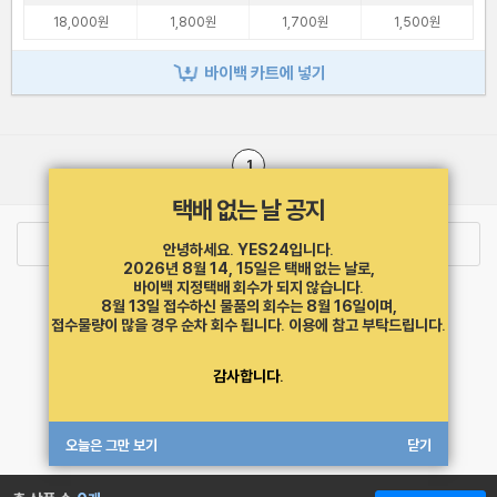
18,000원
1,800원
1,700원
1,500원
바이백 카트에 넣기
1
택배 없는 날 공지
로그인
최근 본 상품
주문/배송
안녕하세요. YES24입니다.
2026년 8월 14, 15일은 택배 없는 날로,
바이백 지정택배 회수가 되지 않습니다.
고객센터 1544-3800
티켓 1544-6399
중고샵 1566-4295
8월 13일 접수하신 물품의 회수는 8월 16일이며,
eBook 1:1문의/채팅상담
접수물량이 많을 경우 순차 회수 됩니다.
이용에 참고 부탁드립니다.
예스이십사(주) 사업자 정보
감사합니다.
이용약관
개인정보처리방침
청소년보호정책
PC버전
회사소개
거래처관계자께
도서홍보
광고
오늘은 그만 보기
닫기
Copyright © YES24 Corp. All Rights Reserved.
MATOM15