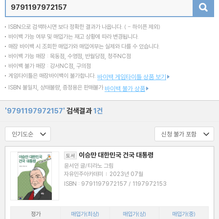
검색
ISBN으로 검색하시면 보다 정확한 결과가 나옵니다.
( - 하이픈 제외)
바이백 가능 여부 및 매입가는 재고 상황에 따라 변경됩니다.
매장 바이백 시 조회한 매입가와 매입여부는 실제와 다를 수 있습니다.
바이백 가능 매장 : 목동점, 수영점, 반월당점, 청주NC점
바이백 불가 매장 : 강서NC점, 구의점
게임타이틀은 매장바이백이 불가합니다.
바이백 게임타이틀 상품 보기
ISBN 불일치, 상태불량, 증정용은 판매불가
바이백 불가 상품
'9791197972157'
검색결과
1건
이승만 대한민국 건국 대통령
도서
윤서인 글/티라노 그림
자유민주아카데미
|
2023년 07월
ISBN : 9791197972157 / 1197972153
정가
매입가(최상)
매입가(상)
매입가(중)