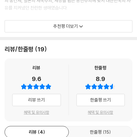
의 봉건제, 일본의 제국주의, 세상을 휩쓴 공산주의에 맞서 대한민국의 자
사적 대전환으로 설명하고 있다.
유를 지켜냈던 찬란한 생애였습니다.
초등학교 교사가 학생에게 이승만의 업적과 본모습을 알리며 역사의 장면
건국의 아버지 유언 “잃었던 나라의 독립을 다시 찾는 일이 얼마나 어렵고
추천평 더보기
속으로 인도하고 있다.
힘들었는지 우리 국민은 알아야 하며 불행했던 과거사를 거울삼아 다시는
어떤 종류의 것이든 노예의 멍에를 메지 않도록 해야 한다.”
웹툰이라는 익숙한 형식을 통해서 대중뿐만 아니라 자라나는 세대들에게
리뷰/한줄평
19
도 접근성을 높인 것이기도 하다. 간결하고 군더더기 없이 뛰어난 작화 및
자유민주당은 윤서인 작가와 함께 초대 대통령 이승만의 위업을 알리는 웹
스토리 전개를 통해서 이승만 다시 세우고 알리기를 위한 기초가 무엇인지
툰을 2021년 6월 중순부터 매주 1회씩 자유민주당 홈페이지를 통해 전 국
알려주고 있다. 이는 이미 널리 인정받고 있는 바와 같이 작화와 장면 연출
민에게 전파하고, 이제 책으로 엮었습니다.
리뷰
한줄평
등에서 탁월한 대한민국의 대표 웹툰 작가로 손색이 없는 윤서인의 작가적
9.6
8.9
능력은 이번 작품에서도 여실히 드러나기 때문이다.
이승만 대통령은 빼앗긴 나라를 되찾아 자유민주주의를 심은 대한민국 건
국의 아버지입니다. 이승만 대통령의 애국심과 위업을 역사적 사실(史實)
그의 절제되고 깔끔하고 안정감 있으며 시선을 유도하고 집중시키는 캐릭
을 바탕으로 자라나는 세대에게 제대로 쉽게 알려 모든 국민이 자긍심과
리뷰 쓰기
한줄평 쓰기
터 구현과 작화는 이번 작품에서도 여지없이 드러난다. 무엇보다 더 빛을
용기로 바른 재도약의 길에 함께 하길 희망합니다. 감사합니다.
발하는 것은 그의 장면 연출 능력인데, 역사 교육 웹툰으로서 기능하는 본
- 고영주 (변호사)
혜택 및 유의사항
혜택 및 유의사항
작에서 장면 구성과 연출의 역할이 지대하기 때문이다. 역사적 사실과 그
에 대한 논평을 다뤄야 하는 상황임에도 절제된 대사를 사용하며 그 안에
서 핵심을 간파하여 연출하는 능력은 그가 정점에 이른 작가임을 보여주고
리뷰
4
한줄평
15