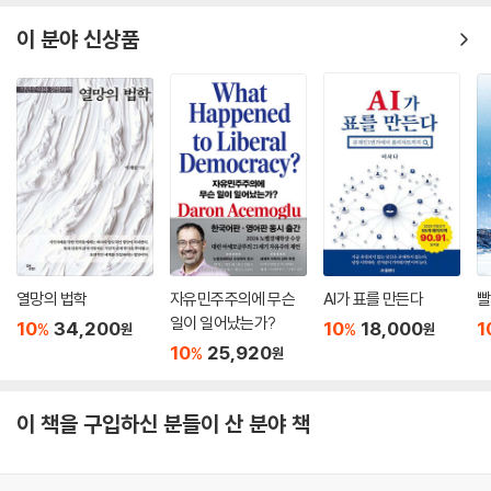
이 분야 신상품
열망의 법학
자유민주주의에 무슨
AI가 표를 만든다
빨
일이 일어났는가?
10
34,200
10
18,000
1
%
%
원
원
10
25,920
%
원
이 책을 구입하신 분들이 산 분야 책