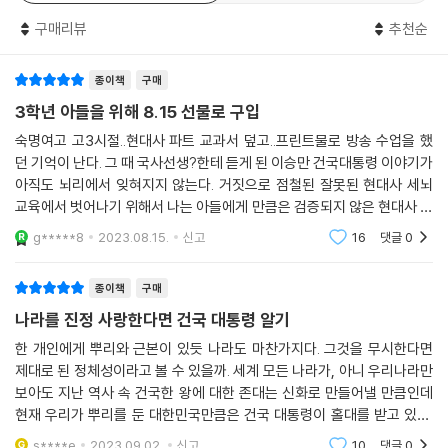
있다.
구매리뷰
추천순
교과서 만화 〈국어 4학년〉(삼성출판사, 7차 교육과 정판), 어린이 3D 자
연과학 그림책 〈앗! 바다가 나를 삼켰어요〉(2008), 〈앗! 곤충이 커졌어요〉
종이책
구매
(2009), 영어 교육만화 〈헐~ 손오공도 영어가 되네〉 (제니북스, 2010)등
3학년 아들을 위해 8.15 선물로 구입
여러 편의 교육만화 출간을 통해 입증되었다.
숙명여고 고3시절..현대사 파트 교과서 덮고..프린트물로 방송 수업을 했
던 기억이 난다. 그 때 국사선생?한테 듣게 된 이승만 건국대통령 이야기가
이러한 작가적 능력으로 윤서인은 명료하게 공산주의 독재 체제에 대항하
아직도 뇌리에서 잊혀지지 않는다. 거짓으로 점철된 잘못된 현대사 세뇌
여 자유민주주의 대한민국을 건국하고 지켜내고 현재의 번영을 이뤄낸 국
교육에서 벗어나기 위해서 나는 아들에게 만큼은 검증되지 않은 현대사 교
부 이승만을 그리고 있다, 물론 이명박, 박근혜 정부 시절 쟁점이 되기 시작
육을 시키지 않고 있었다. 책 선정도 신중할 수 밖에...완벽하지 않은 인간
g*****8
2023.08.15.
신고
16
댓글
0
한 건국절 논쟁을 떠올려 보면, 국부로서 이승만에 대한 한국 사회의 평가
이기에 공.과
는 아직 진행 중이라고 할 수 있다. 그러한 논쟁에 참여하는 적극적인 작가
의 현실 참여 노력이자 교육적 기능을 다하고 있는 것이다.
종이책
구매
나라를 진정 사랑한다면 건국 대통령 알기
그런 면에서 초등학생을 대상으로 하여 전개해 나간 스토리는 교육이라는
한 개인에게 뿌리와 근본이 있듯 나라도 마찬가지다. 그것을 무시한다면
차원에서 접근한 것이다. 이런 접근은 현재의 초중고 교과과정의 역사 교
제대로 된 정체성이라고 볼 수 있을까. 세계 모든 나라가, 아니 우리나라만
과서 이승만에 대한 평가는 민주주의를 거스른 독재자, 북한의 남침에 국
보아도 지난 역사 속 건국한 왕에 대한 존대는 신화로 만들어낼 만큼인데
민을 버리고 도망친 무능한 지도자, 분단의 원흉과 같이 평가되고 있다는
현재 우리가 뿌리를 둔 대한민국만큼은 건국 대통령이 홀대를 받고 있다.
현실을 떠올리며 이에 적극적으로 대응하고 있다는 작가의 역할 또한 발휘
맞춤법도 무수히 틀리는 초등학교 1학년에게 조차 한 줄평, 나쁜 대통령으
s****e
2023.09.02.
신고
10
댓글
0