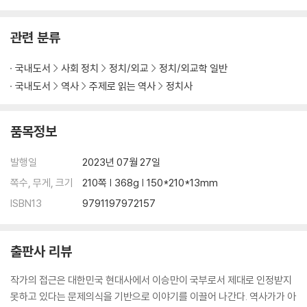
관련 분류
국내도서
사회 정치
정치/외교
정치/외교학 일반
국내도서
역사
주제로 읽는 역사
정치사
품목정보
발행일
2023년 07월 27일
쪽수, 무게, 크기
210쪽 | 368g | 150*210*13mm
ISBN13
9791197972157
출판사 리뷰
작가의 접근은 대한민국 현대사에서 이승만이 국부로서 제대로 인정받지
못하고 있다는 문제의식을 기반으로 이야기를 이끌어 나간다. 역사가가 아