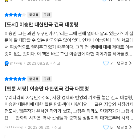
되고 있다. 이런 노력은 윤서인 작가 일인의 몫이 아니며, 그런 만큼, 자유
로 되어 있으니
민주당과 윤서인 작가는 초등학생은 물론 누구에게나 그 교육적인 효과를
종이책
구매
낼 수 있도록 이승만에 씌워진 누명이나 오해와 같은 것들을 벗겨내고 진
[도서] 이승만 대한민국 건국 대통령
면목을 드러내며 현대사에 대한 이해를 높이고자 한다. 그리하여, 대한민
국의 국부(國父)로서의 이승만을 세우는 것이 마땅함을 보이는 과정이다.
이승만. 그는 과연 누구인가? 우리는 그에 관해 얼마나 알고 있는가? 이 질
문에 잘 대답할 수 있는 한국인은 많이 없다. 언제나 이승만에 대해 학교에
작가 윤서인은 이승만과 박정희 두 전 대통령을 현재 대한민국의 번영을
서 피상적으로 알려주고 있기 때문이다. 그의 전 생애에 대해 제대로 아는
것이 없는 것이다. 이 책은 바로 그런 이승만에 대한 이야기를 적어놓았다.
이끌어 낸 위인으로 보아야 할 것임을 제안하고 왜곡된 역사를 바로 잡는
과연 이승만은 어떻게 대한민국의 초대 대통령이 되었는가? 여러분도 그
데 기여하는 마음가짐으로 본 작업에 임했다. 이번 이승만이 옳았다는 제
m***u
2023.08.28.
신고
7
댓글
0
의 삶에 대해
목 그대로 윤서인 작가는 “이승만 전 대통령은 빼앗긴 나라를 되찾아 자유
민주주의를 심은 대한민국 건국의 아버지입니다.”라고 작가의 말을 적는
종이책
구매
다.
[웹툰 서평] 이승만 대한민국 건국 대통령
우리나라의 자유민주주의, 시장 경제와 번영의 기초를 놓은 건국 대통령,
8월 15일은 광복절이다. 그런데 이 날을 둘러싼 키워드는 광복뿐만 아니
이승만 대통령에 대한 웹툰 만화책이 나왔어요. 글은 자유와 시장경제
라, 해방, 독립, 건국, 정부수립, 분단 등 여러 가지가 복잡하게 얽혀있다.
전도사, 웹툰작가 윤서인 작가가 썼고, 그림은 티라노 만화작가가 그렸네
예컨대 해방인가 독립인가, 건국인가 정부수립인가의 문제는 언제나 논쟁
요. 만화의 시작은 역사 선생님과 중학생 성필이의 대화로부터 시작해
거리가 되고 있다. 윤서인 작가와 자유민주당은 이러한 질문들에 대한 대
요. ( * 본 서평에 실린 대화는 내용은 유지하고 문장을 축약한 경우도
r*******n
2023.09.20.
신고
5
댓글
0
답으로 이승만이 옳았다고 말하며, 오해로 점철된 이승만 바로 세우기를
통해서 대한민국 현대사는 제대로 된 역사를 세울 수 있을 것이기 때문이