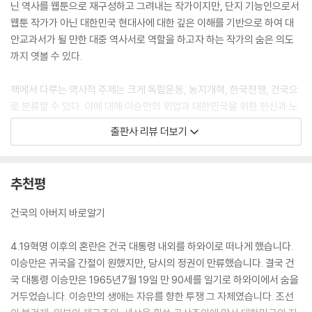
닌 역사를 웹툰으로 재구성하고 그려내는 작가이지만, 단지 기능인으로서
웹툰 작가가 아닌 대한민국 현대사에 대한 깊은 이해를 기반으로 하여 대
안교과서가 될 만한 대중 역사서로 역할을 하고자 하는 작가의 숨은 의도
까지 엿볼 수 있다.
책에서 다루는 역사적 주제는 크게 독립운동, 농지개혁, 한국전쟁, 건국으
로 분류할 수 있다. 이에 대해 이승만의 위업과 대한민국을 위한 헌신과 노
력이 어떠했는가를 핵심을 간추려 알기 쉽게 보여주고 있다.
출판사 리뷰 더보기
작가는 이승만은 공산주의의 실체를 정확히 꿰뚫어보고 있었으며, 철저한
반공주의자 였다는 점을 분명히 밝혔다. 소련의 적화 야욕을 간파하고 소
추천평
련에 대해 즉각 전쟁을 선포하지 않는 미국을 어리석다고 비난하는 대한민
국의 건국과 미래를 이끌어 갔던 지도자로서의 출중한 강단을 보이는 이승
건국의 아버지 바로알기
만을 그렸다.
4.19혁명 이후의 혼란은 건국 대통령 내외를 하와이로 떠나게 했습니다.
이승만의 중대한 업적으로서 빠질 수 없는 토지 개혁에 대해서는 사유재산
이승만은 귀국을 간절이 원했지만, 당시의 정권이 만류했습니다. 결국 건
과 소유욕을 빼앗아 공산주의체제로 자유시장 경제 국가를 위한 이승만의
국 대통령 이승만은 1965년7월 19일 만 90세를 일기로 하와이에서 숨을
명암을 뚜렷하게 대비시켜 보여준다. 그리고 토지개혁은 민주주의 수립과
거두었습니다. 이승만의 생애는 자유를 향한 투쟁 그 자체였습니다. 조선
정착의 중대한 요소가 되어 사실상 건국과 농지개혁으로 대한민국의 문명