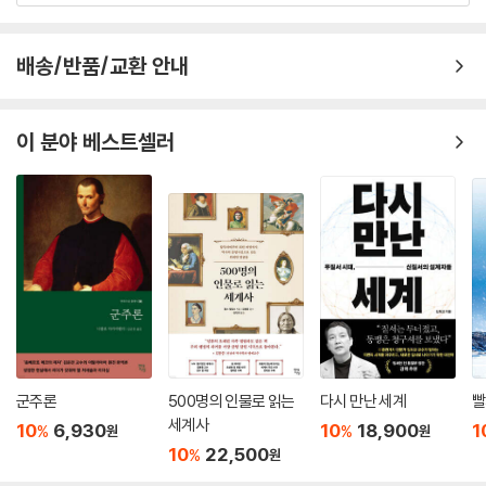
배송/반품/교환 안내
이 분야 베스트셀러
군주론
500명의 인물로 읽는
다시 만난 세계
빨
세계사
10
6,930
10
18,900
1
%
%
원
원
10
22,500
%
원