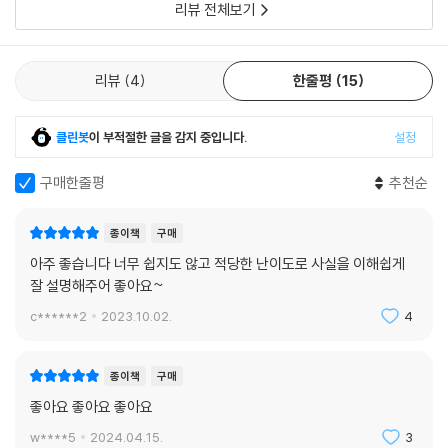
리뷰 전체보기
다.
제목 그대로 ‘이승만 대한민국 건국 대통령’을 그려낸 윤서인의 이번 웹툰
리뷰
4
한줄평
15
은 이승만을 대한민국의 국부로 세운다는 것은 “이승만이 없었다면 대한
민국은 없다”를 한국사에 명시하는 노력이다. 이것은 ‘이승만의 건국정신,
박정희의 발전정신을 포함한 위대한 지도자들의 공(功)을 깊이 새기는 동
클린봇
이 부적절한 글을 감지 중입니다.
설정
시에 그 과(過)와 역사적 한계를 성찰하여 개인과 국가 발전의 발판으로
구매한줄평
추천순
삼는다’를 명시하는 자유민주당의 강령과도 궤를 같이한다. 이런 당의 강
령 하에 이승만 전 대통령은 빼앗긴 나라를 되찾아 자유민주주의를 심은
대한민국 국부로서 평가하며, 제대로 된 역사 알리기와 그것을 기반으로
종이책
구매
한 대한민국의 밝은 미래를 내다보는 것이다.
아주 좋습니다 너무 쉽지도 않고 적당한 난이도로 사실을 이해쉽게
- 자유민주아카데미 편집부
잘 설명해주어 좋아요~
c******2
2023.10.02.
4
종이책
구매
좋아요 좋아요 좋아요
w****5
2024.04.15.
3