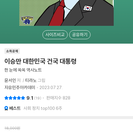
사이즈비교
공유하기
소득공제
이승만 대한민국 건국 대통령
한 눈에 쏙쏙 역사노트
윤서인
저
티라노
그림
자유민주아카데미
2023.07.27.
9.1
판매지수
828
19
베스트
사회 정치 top100 6주
18,000
원