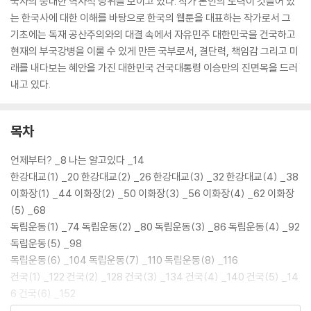
국사의 중대한 역사적 당위를 보이고 있다. 작가 본인의 노력이 깃들어 있
는 한국사에 대한 이해를 바탕으로 한국의 웹툰을 대표하는 작가로서 그
기초에는 독재 공산주의와의 대결 속에서 자유민주 대한민국을 건국하고
현재의 부국강병을 이룰 수 있게 만든 국부로서, 결단력, 책임감 그리고 미
래를 내다보는 혜안을 가진 대한민국 건국대통령 이승만의 진면목을 드러
내고 있다.
목차
언제부터? _8 나는 알고있다 _14
한강대교(1) _20 한강대교(2) _26 한강대교(3) _32 한강대교(4) _38
이화장(1) _44 이화장(2) _50 이화장(3) _56 이화장(4) _62 이화장
(5) _68
독립운동(1) _74 독립운동(2) _80 독립운동(3) _86 독립운동(4) _92
독립운동(5) _98
독립운동(6) _104 독립운동(7) _110 독립운동(8) _116
건국(1) _122 건국(2) _128 건국(3) _134 건국(4) _140 건국(5) _14
6 건국(6) _152
건국(7) _158