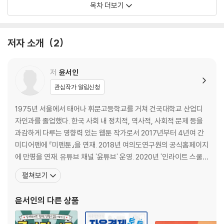
목차 더보기
농지개혁(1) _164 농지개혁(2) _170 농지개혁(3) _176
이승만이 옳았다(1) _182 이승만이 옳았다(2) _188 이승만이 옳았다(3)
_194
저자 소개
2
이승만이 옳았다(4) _200
저
윤서인
관심작가 알림신청
1975년 서울에서 태어나 휘문고등학교를 거쳐 건국대학교 산업디
자인과를 졸업했다. 한국 사회 내 정치적, 역사적, 사회적 문제 등을
과감하게 다루는 영향력 있는 웹툰 작가로서 2017년부터 4년여 간
미디어펜에 『미펜툰』을 연재. 2018년 여의도연구원의 공식홈페이지
에 만평을 연재. 유튜브 채널 '윤튜브' 운영. 2020년 '인라이트 스쿨'
설립을 주도했다. 2015년 자유경제원 젊은 자유인상을 수상한 바 있
펼쳐보기
다. [출판] 『앗! 바다가 나를 삼켰어요』 (삼성출판사. 2008), 『앗! 곤
충이 커졌어요』 (삼성출판사. 2009) 『헐~ 손오공도 영어가 되네』
윤서인
의 다른 상품
(제니