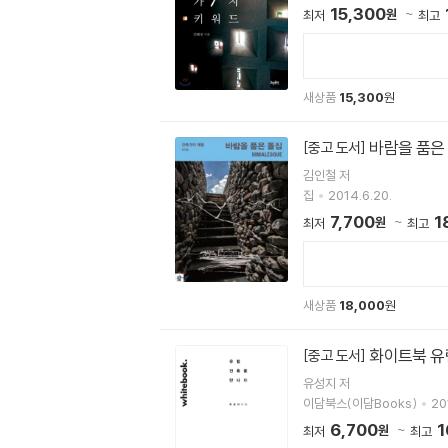
15,300
원
최저
최고
새상품
15,300
원
바람을 품은
[중고 도서]
김인철 저
집
2014.6.20.
7,700
1
원
최저
최고
새상품
18,000
원
화이트북 유
[중고 도서]
유성지 저
이담북스(이담Books)
20
6,700
1
원
최저
최고