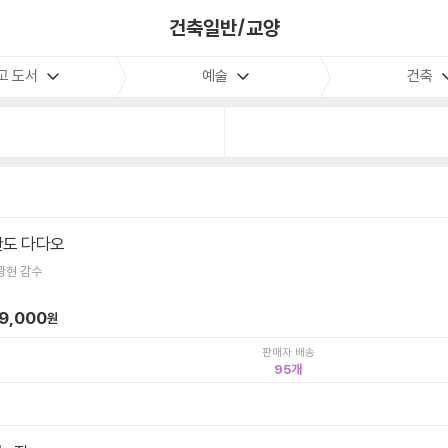
건축일반/교양
고 도서
예술
건축
안도 다다오
광현 감수
9,000
원
판매자 배송
95