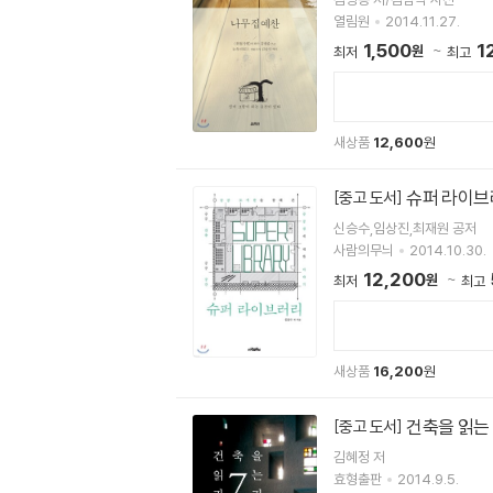
열림원
2014.11.27.
1,500
1
원
최저
최고
새상품
12,600
원
슈퍼 라이브
[중고 도서]
신승수,임상진,최재원 공저
사람의무늬
2014.10.30.
12,200
원
최저
최고
새상품
16,200
원
건축을 읽는
[중고 도서]
김혜정 저
효형출판
2014.9.5.