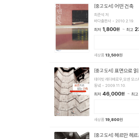
어떤 건축
[중고 도서]
최준석 저
바다출판사
2010.2.19.
1,800
2
원
최저
최고
새상품
13,500
원
표면으로 읽
[중고 도서]
데이빗 레더배로우,모센 모스
동녘
2009.11.10.
46,000
원
최저
최고
새상품
19,800
원
헤르만 헤르
[중고 도서]