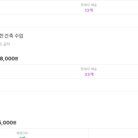
판매자 배송
13
한 건축 수업
트 공저
18,000
원
판매자 배송
33
5,000
원
매장ON