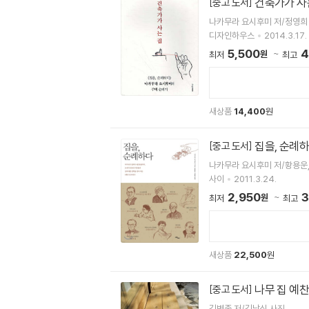
건축가가 사
[중고 도서]
나카무라 요시후미 저/정영희
디자인하우스
2014.3.17.
5,500
4
원
최저
최고
새상품
14,400
원
집을, 순례
[중고 도서]
나카무라 요시후미 저/황용운
사이
2011.3.24.
2,950
3
원
최저
최고
새상품
22,500
원
나무 집 예찬
[중고 도서]
김병종 저/김남식 사진