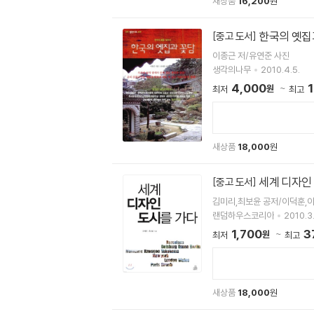
새상품
16,200
원
한국의 옛집
[중고 도서]
이종근 저/유연준 사진
생각의나무
2010.4.5.
4,000
원
최저
최고
새상품
18,000
원
세계 디자인
[중고 도서]
김미리,최보윤 공저/이덕훈,
랜덤하우스코리아
2010.3.
1,700
3
원
최저
최고
새상품
18,000
원