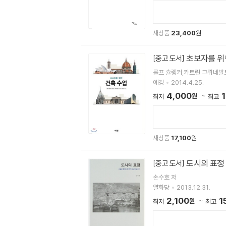
새상품
23,400
원
초보자를 위
[중고 도서]
롤프 슐렝커,카트린 그뤼네발
예경
2014.4.25.
4,000
원
최저
최고
새상품
17,100
원
도시의 표정
[중고 도서]
손수호 저
열화당
2013.12.31.
2,100
1
원
최저
최고