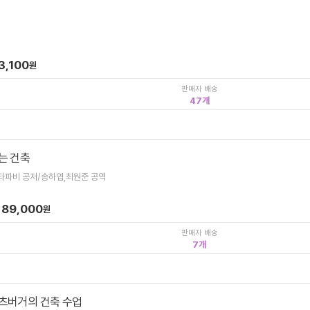
3,100
원
판매자 배송
47
는 건축
타파비 공저/송하엽,최원준 공역
89,000
원
판매자 배송
7
츠버거의 건축 수업