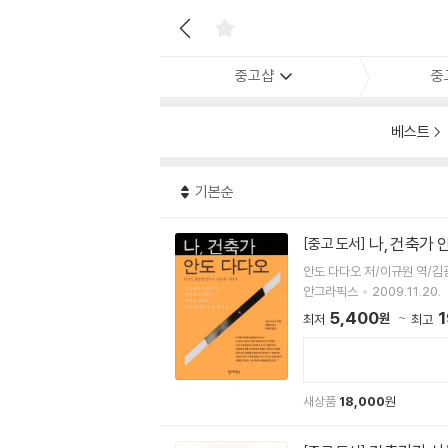
중고샵
중
베스트
기본순
나, 건축가 
[중고 도서]
안도 다다오 저/이규원 역/김
안그라픽스
2009.11.20.
5,400
1
원
최저
최고
새상품
18,000
원