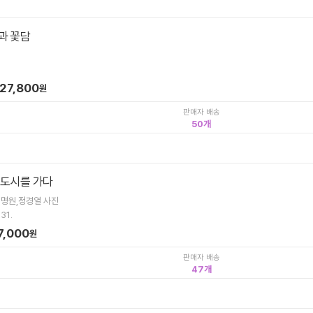
과 꽃담
127,800
원
판매자 배송
50
 도시를 가다
이명원,정경열 사진
31.
7,000
원
판매자 배송
47