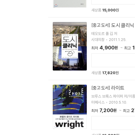
새상품
15,000
원
도시 클리닉
[중고 도서]
테오도르 폴 김 저
시대의창
2011.1.25.
4,900
1
원
최저
최고
새상품
17,820
원
라이트
[중고 도서]
브루스 브룩스 파이퍼 저/이종
미메시스
2010.5.10.
7,200
2
원
최저
최고