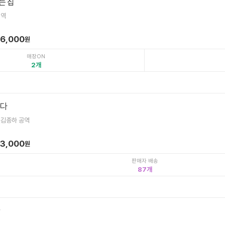
는 집
 역
6,000
원
매장ON
2
하다
,김종하 공역
3,000
원
판매자 배송
87