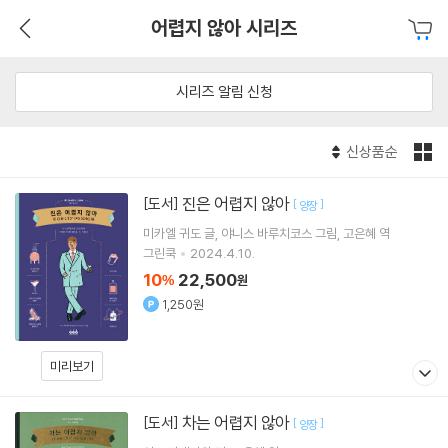
어렵지 않아 시리즈
시리즈 알림 신청
신상품순
진은 어렵지 않아
[도서]
[
]
양장
미카엘 귀도
글
야니스 바루치코스
그림
고은혜
역
그린쿡
2024.4.10.
10
22,500
%
원
1,250원
미리보기
차는 어렵지 않아
[도서]
[
]
양장