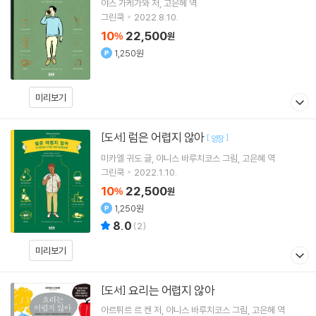
야스 가케가와
저
고은혜
역
그린쿡
2022.8.10.
10
22,500
%
원
1,250원
미리보기
럼은 어렵지 않아
[도서]
[
]
양장
미카엘 귀도
글
야니스 바루치코스
그림
고은혜
역
그린쿡
2022.1.10.
10
22,500
%
원
1,250원
8.0
(
2
)
미리보기
요리는 어렵지 않아
[도서]
아르튀르 르 켄
저
야니스 바루치코스
그림
고은혜
역