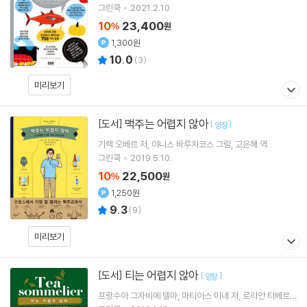
그린쿡
2021.2.10.
10
23,400
%
원
1,300원
10.0
(
3
)
미리보기
맥주는 어렵지 않아
[도서]
[
]
양장
기렉 오베르
저
야니스 바루치코스
그림
고은혜
역
그린쿡
2019.5.10.
10
22,500
%
원
1,250원
9.3
(
9
)
미리보기
티는 어렵지 않아
[도서]
[
]
양장
프랑수아 그자비에 델마
마티아스 미네
저
로리안 티베르
겐
그림
이지아
역