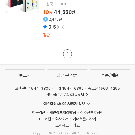
렝 트란, 세바스티앵 라시뇌 저 / 정한진 역
그린쿡
0001.1.1.
10
44,550
%
원
2,470원
9.5
(
66
)
절판
1
로그인
최근 본 상품
주문/배송
고객센터 1544-3800
티켓 1544-6399
중고샵 1566-4295
eBook 1:1문의/채팅상담
예스이십사(주) 사업자 정보
이용약관
개인정보처리방침
청소년보호정책
PC버전
회사소개
거래처관계자께
도서홍보
광고
Copyright © YES24 Corp. All Rights Reserved.