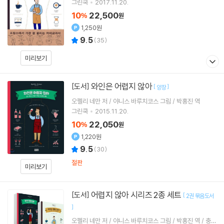
그린쿡
2017.11.20.
10
22,500
%
원
1,250원
9.5
(
35
)
미리보기
와인은 어렵지 않아
[도서]
[
]
양장
오펠리 네만 저 / 야니스 바루치코스 그림 / 박홍진 역
그린쿡
2015.11.20.
10
22,050
%
원
1,220원
9.5
(
30
)
절판
미리보기
어렵지 않아 시리즈 2종 세트
[도서]
[
2권 묶음도서
]
오펠리 네만 저 / 야니스 바루치코스 그림 / 박홍진 역 / 충