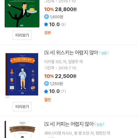
그린쿡
2019.1.10.
10
28,800
%
원
1,600원
10.0
(
9
)
절판
미리보기
위스키는 어렵지 않아
[도서]
[
]
양장
미카엘 귀도
저
임명주
역
그린쿡
2018.7.10.
10
22,500
%
원
1,250원
10.0
(
7
)
절판
미리보기
커피는 어렵지 않아
[도서]
[
]
양장
세바스티앵 라시뇌
충 렝 트란
저
정한진
역