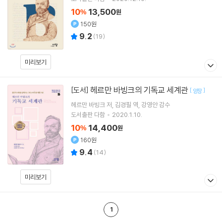
10
13,500
%
원
150원
9.2
(
19
)
미리보기
헤르만 바빙크의 기독교 세계관
[도서]
[
]
양장
헤르만 바빙크
저
김경필
역
강영안
감수
도서출판 다함
2020.1.10.
10
14,400
%
원
160원
9.4
(
14
)
미리보기
1