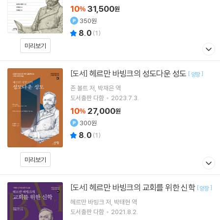
10
31,500
%
원
350원
8.0
(
1
)
미리보기
헤르만 바빙크의 성도다운 성도
[도서]
[
]
양장
존 볼트
저
박재은
역
도서출판 다함
2023.7.3.
10
27,000
%
원
300원
8.0
(
1
)
미리보기
헤르만 바빙크의 교회를 위한 신학
[도서]
[
]
양장
헤르만 바빙크
저
박태현
역
도서출판 다함
2021.8.2.