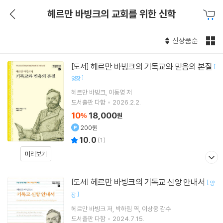
헤르만 바빙크의 교회를 위한 신학
신상품순
헤르만 바빙크의 기독교와 믿음의 본질
[도서]
[
]
양장
헤르만 바빙크
이동영
저
도서출판 다함
2026.2.2.
10
18,000
%
원
200원
10.0
(
1
)
미리보기
헤르만 바빙크의 기독교 신앙 안내서
[도서]
[
양
]
장
헤르만 바빙크
저
박하림
역
이상웅
감수
도서출판 다함
2024.7.15.