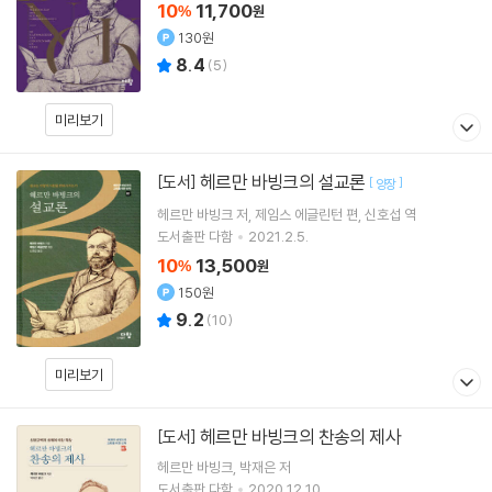
10
11,700
%
원
130원
8.4
(
5
)
미리보기
헤르만 바빙크의 설교론
[도서]
[
]
양장
헤르만 바빙크
저
제임스 에글린턴
편
신호섭
역
도서출판 다함
2021.2.5.
10
13,500
%
원
150원
9.2
(
10
)
미리보기
헤르만 바빙크의 찬송의 제사
[도서]
헤르만 바빙크
박재은
저
도서출판 다함
2020.12.10.