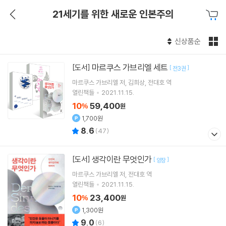
21세기를 위한 새로운 인본주의
신상품순
마르쿠스 가브리엘 세트
[도서]
[
]
전3권
마르쿠스 가브리엘
저
김희상
전대호
역
열린책들
2021.11.15.
10
59,400
%
원
1,700원
8.6
(
47
)
생각이란 무엇인가
[도서]
[
]
양장
마르쿠스 가브리엘
저
전대호
역
열린책들
2021.11.15.
10
23,400
%
원
1,300원
9.0
(
6
)