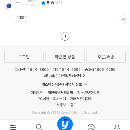
8.5
(
30
)
미리보기
1
로그인
최근 본 상품
주문/배송
고객센터 1544-3800
티켓 1544-6399
중고샵 1566-4295
eBook 1:1문의/채팅상담
예스이십사(주) 사업자 정보
이용약관
개인정보처리방침
청소년보호정책
PC버전
회사소개
거래처관계자께
도서홍보
광고
Copyright © YES24 Corp. All Rights Reserved.
MATOM3