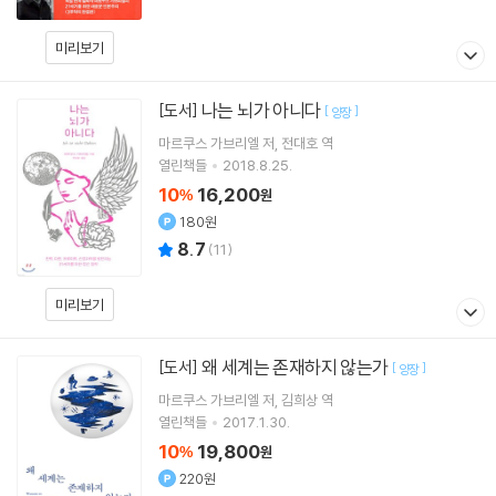
미리보기
나는 뇌가 아니다
[도서]
[
]
양장
마르쿠스 가브리엘
저
전대호
역
열린책들
2018.8.25.
10
16,200
%
원
180원
8.7
(
11
)
미리보기
왜 세계는 존재하지 않는가
[도서]
[
]
양장
마르쿠스 가브리엘
저
김희상
역
열린책들
2017.1.30.
10
19,800
%
원
220원