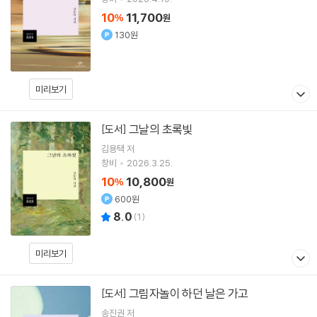
10
11,700
%
원
130원
미리보기
그날의 초록빛
[도서]
김용택
저
창비
2026.3.25.
10
10,800
%
원
600원
8.0
(
1
)
미리보기
그림자놀이 하던 날은 가고
[도서]
송진권
저