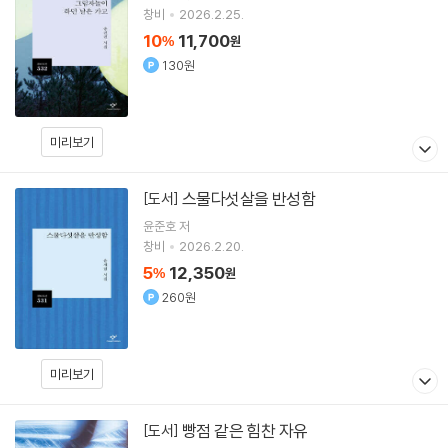
창비
2026.2.25.
10
11,700
%
원
130원
미리보기
스물다섯살을 반성함
[도서]
윤준호
저
창비
2026.2.20.
5
12,350
%
원
260원
미리보기
빵점 같은 힘찬 자유
[도서]