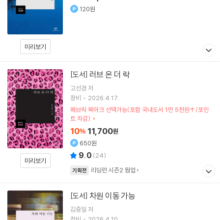
120원
미리보기
러브 온 더 락
[도서]
고선경
저
창비
2026.4.17.
패브릭 북마크 선택가능(포함 국내도서 1만 5천원↑/포인
트 차감)
10
11,700
%
원
650원
9.0
(
24
)
미리보기
리딩런 시즌2 웜업
기획전
차원 이동 가능
[도서]
김중일
저
창비
2026.4.10.