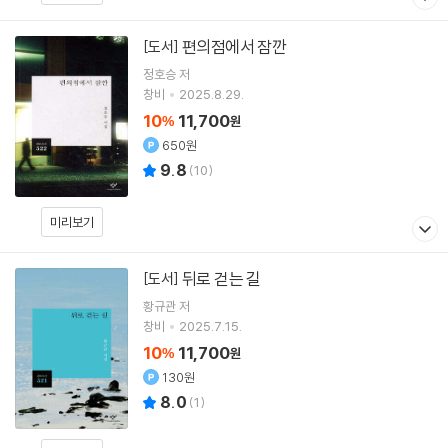
편의점에서 잠깐
[도서]
정호승
저
창비
2025.8.29.
10
11,700
%
원
650원
9.8
(
10
)
미리보기
뒤로 걷는 길
[도서]
황규관
저
창비
2025.7.15.
10
11,700
%
원
130원
8.0
(
1
)