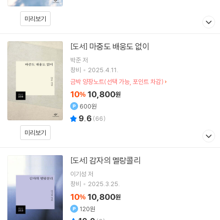
미리보기
마중도 배웅도 없이
[도서]
박준
저
창비
2025.4.11.
금박 양장노트(선택 가능, 포인트 차감)
10
10,800
%
원
600원
9.6
(
66
)
미리보기
감자의 멜랑콜리
[도서]
이기성
저
창비
2025.3.25.
10
10,800
%
원
120원