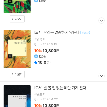
130원
미리보기
우리는 멸종하지 않는다
[도서]
[
]
반양장
유병록
저
창비
2026.5.15.
10
10,800
%
원
120원
10.0
(
1
)
미리보기
별 볼 일 없는 데만 가게 된다
[도서]
유승도
저
창비
2026.4.22.
10
10,800
%
원