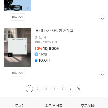
미리보기
내가 사랑한 거짓말
[도서]
장석남
저
창비
2025.1.31.
10
10,800
%
원
120원
10.0
(
2
)
미리보기
1
2
3
4
5
로그인
최근 본 상품
주문/배송