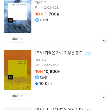
김승희
저
창비
2026.1.21.
10
11,700
%
원
130원
미리보기
기역은 가시 히읗은 황토
[도서]
[
]
반양장
김용만
저
창비
2025.12.20.
10
10,800
%
원
120원
10.0
(
1
)
미리보기
나는 용서도 없이 살았다
[도서]
[
]