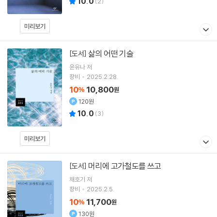
10.0
(
2
)
미리보기
삶의 어떤 기술
[도서]
윤유나
저
창비
2025.2.28.
10
10,800
%
원
120원
10.0
(
3
)
미리보기
머리에 고가철도를 쓰고
[도서]
채호기
저
창비
2025.2.5.
10
11,700
%
원
130원