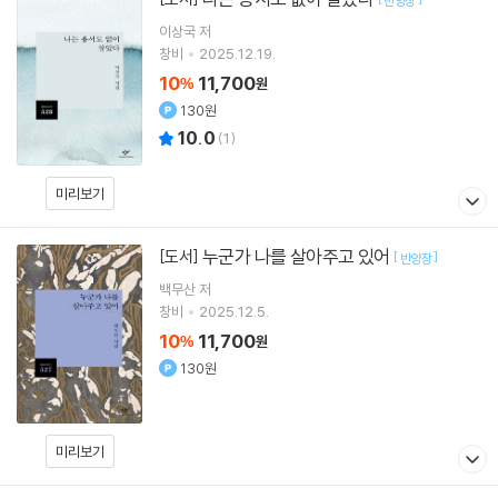
반양장
이상국
저
창비
2025.12.19.
10
11,700
%
원
130원
10.0
(
1
)
미리보기
누군가 나를 살아주고 있어
[도서]
[
]
반양장
백무산
저
창비
2025.12.5.
10
11,700
%
원
130원
미리보기