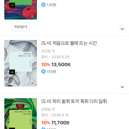
130원
미리보기
처음으로 물에 뜨는 시간
[도서]
조인호
저
창비
2026.6.29.
10
13,500
%
원
150원
파리 팔휘 토끼 톡휘 다리 달휘
[도서]
김영승
저
창비
2026.6.19.
10
11,700
%
원