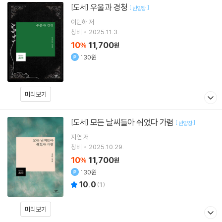
우울과 경청
[도서]
[
]
반양장
이민하
저
창비
2025.11.3.
10
11,700
%
원
130원
미리보기
모든 날씨들아 쉬었다 가렴
[도서]
[
]
반양장
지연
저
창비
2025.10.29.
10
11,700
%
원
130원
10.0
(
1
)
미리보기