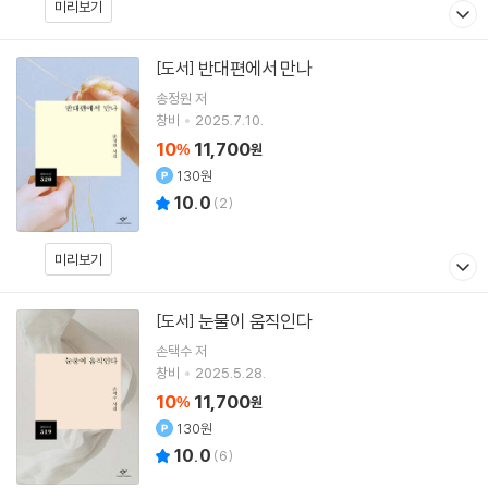
미리보기
반대편에서 만나
[도서]
송정원
저
창비
2025.7.10.
10
11,700
%
원
130원
10.0
(
2
)
미리보기
눈물이 움직인다
[도서]
손택수
저
창비
2025.5.28.
10
11,700
%
원
130원
10.0
(
6
)