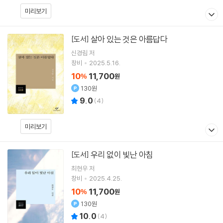
미리보기
살아 있는 것은 아름답다
[도서]
신경림
저
창비
2025.5.16.
10
11,700
%
원
130원
9.0
(
4
)
미리보기
우리 없이 빛난 아침
[도서]
최현우
저
창비
2025.4.25.
10
11,700
%
원
130원
10.0
(
4
)