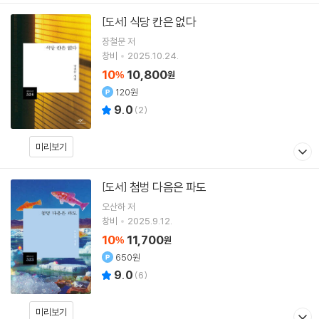
식당 칸은 없다
[도서]
장철문
저
창비
2025.10.24.
10
10,800
%
원
120원
9.0
(
2
)
미리보기
첨벙 다음은 파도
[도서]
오산하
저
창비
2025.9.12.
10
11,700
%
원
650원
9.0
(
6
)
미리보기