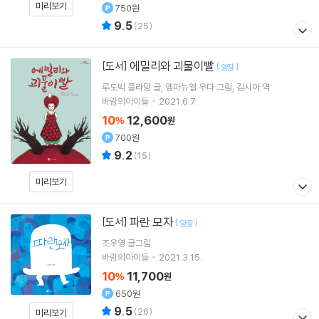
미리보기
750원
9.5
(
25
)
에밀리와 괴물이빨
[도서]
[
]
양장
루도빅 플라망
글
엠마뉴엘 우다
그림
김시아
역
바람의아이들
2021.6.7.
10
12,600
%
원
700원
9.2
(
15
)
미리보기
파란 모자
[도서]
[
]
양장
조우영
글그림
바람의아이들
2021.3.15.
10
11,700
%
원
650원
9.5
(
26
)
미리보기