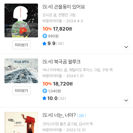
곤을동이 있어요
[도서]
오시은
글
전명진
그림
바람의아이들
2024.4.3.
10
17,820
%
원
990원
9.9
(
36
)
미리보기
북극곰 왈루크
[도서]
아나 미라예스
글
에밀리오 루이스
그림
구유
역
바람의아이들
2024.1.31.
10
18,720
%
원
미리보기
1,040원
10.0
(
32
)
너는, 너야?
[도서]
[
]
양장
크리스티앙 볼츠
글그림
김시아
역
바람의아이들
2023.12.31.