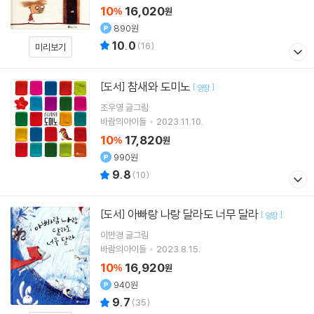
10
16,020
%
원
890원
10.0
(
16
)
미리보기
참새와 도미노
[도서]
[
]
양장
조우영
글그림
바람의아이들
2023.11.10.
10
17,820
%
원
990원
9.8
(
10
)
아빠랑 나랑 달라도 너무 달라
[도서]
[
]
양장
이만경
글그림
바람의아이들
2023.8.15.
10
16,920
%
원
940원
9.7
(
35
)