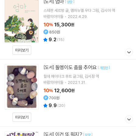
엄마
[도서]
[
]
양장
스테판 세르방
글
엠마뉴엘 우다
그림
김시아
역
바람의아이들
2022.4.29.
10
15,300
%
원
850원
9.2
(
15
)
미리보기
돌멩이도 춤을 추어요
[도서]
[
]
개정판
힐데 헤이더크 후트
글그림
김서정
역
바람의아이들
2022.1.31.
10
12,600
%
원
700원
9.9
(
20
)
미리보기
이건 또 뭐지?
[도서]
[
]
양장