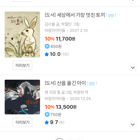
세상에서 가장 멋진 토끼
[도서]
[
]
양장
김서율
글
박철민
그림
바람의아이들
2021.2.10.
10
11,700
%
원
650원
10.0
(
10
)
미리보기
산을 옮긴 아이
[도서]
[
]
양장
첸 지앙 홍
글그림
하정희
역
바람의아이들
2020.12.25.
10
13,500
%
원
750원
9.7
미리보기
(
6
)