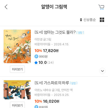
알맹이 그림책
신상품순
엄마는 그것도 몰라?
[도서]
[
]
양장
이만경
글그림
바람의아이들
2026.4.15.
10
17,820
%
원
990원
10.0
(
24
)
미리보기
가스파르의 하루
[도서]
[
]
양장
아르노 네바슈
글그림
안의진
역
바람의아이들
2025.9.25.
10
16,020
%
원
미리보기
890원