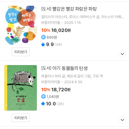
빨강은 빨강 파랑은 파랑
[도서]
알리시아 아코스타
루이스 아마비스카
글
아누스카 아예푸
스
그림
안의진
역
바람의아이들
2025.1.15.
10
16,020
%
원
890원
9.9
(
34
)
미리보기
아기 동물들의 탄생
[도서]
파울리나 하라
글
메르세 갈리
그림
구유
역
바람의아이들
2024.9.30.
10
18,720
%
원
1,040원
10.0
(
26
)
미리보기