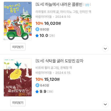
하늘에서 내려온 콜롱빈
[도서]
[
]
양장
라파엘르 프리에
글
마리 미뇨
그림
안의진
역
바람의아이들
2024.9.10.
10
16,020
%
원
890원
10.0
(
26
)
미리보기
식탁을 굴러 도망친 감자
[도서]
비르테 뮐러
글그림
윤혜정
역
바람의아이들
2024.6.15.
10
15,120
%
원
840원
9.9
(
39
)
미리보기