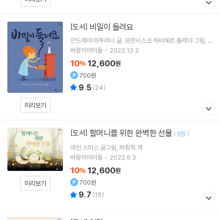
비밀이 들려요
[도서]
안드레아 마투라나
글
프란시스코 하비에르 올레아
그림
허지영
역
바람의아이들
2022.12.2.
10
12,600
%
원
700원
9.5
(
24
)
미리보기
할머니를 위한 완벽한 선물
[도서]
[
]
양장
레인 스미스
글그림
하정희
역
바람의아이들
2022.6.3.
10
12,600
%
원
700원
미리보기
9.7
(
15
)