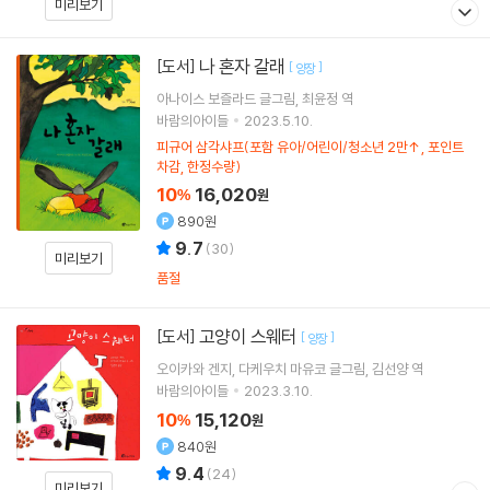
미리보기
나 혼자 갈래
[도서]
[
]
양장
아나이스 보즐라드
글그림
최윤정
역
바람의아이들
2023.5.10.
피규어 삼각샤프(포함 유아/어린이/청소년 2만↑, 포인트
차감, 한정수량)
10
16,020
%
원
890원
9.7
(
30
)
미리보기
품절
고양이 스웨터
[도서]
[
]
양장
오이카와 겐지
다케우치 마유코
글그림
김선양
역
바람의아이들
2023.3.10.
10
15,120
%
원
840원
9.4
(
24
)
미리보기