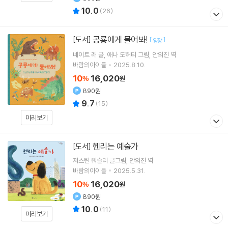
10.0
(
26
)
공룡에게 물어봐!
[도서]
[
]
양장
네이트 래
글
애나 도허티
그림
안의진
역
바람의아이들
2025.8.10.
10
16,020
%
원
890원
9.7
(
15
)
미리보기
헨리는 예술가
[도서]
저스틴 워슬리
글그림
안의진
역
바람의아이들
2025.5.31.
10
16,020
%
원
890원
10.0
(
11
)
미리보기