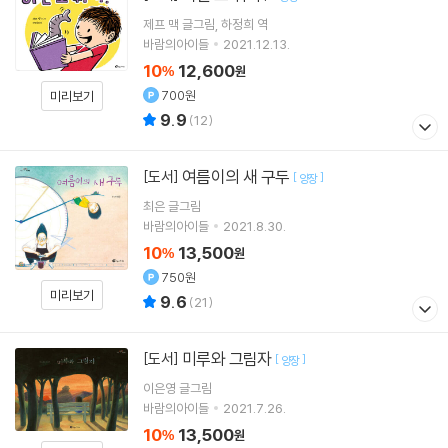
제프 맥
글그림
하정희
역
바람의아이들
2021.12.13.
10
12,600
%
원
700원
미리보기
9.9
(
12
)
여름이의 새 구두
[도서]
[
]
양장
최은
글그림
바람의아이들
2021.8.30.
10
13,500
%
원
750원
미리보기
9.6
(
21
)
미루와 그림자
[도서]
[
]
양장
이은영
글그림
바람의아이들
2021.7.26.
10
13,500
%
원