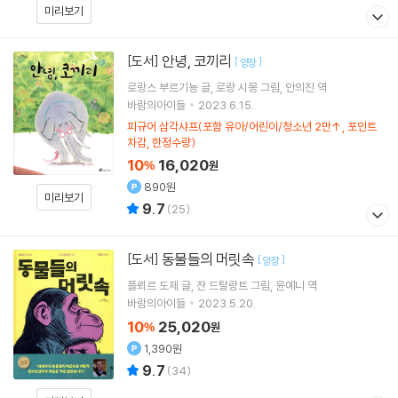
미리보기
안녕, 코끼리
[도서]
[
]
양장
로랑스 부르기뇽
글
로랑 시몽
그림
안의진
역
바람의아이들
2023.6.15.
피규어 삼각샤프(포함 유아/어린이/청소년 2만↑, 포인트
차감, 한정수량)
10
16,020
%
원
890원
미리보기
9.7
(
25
)
동물들의 머릿속
[도서]
[
]
양장
플뢰르 도제
글
잔 드탈랑트
그림
윤예니
역
바람의아이들
2023.5.20.
10
25,020
%
원
1,390원
9.7
(
34
)