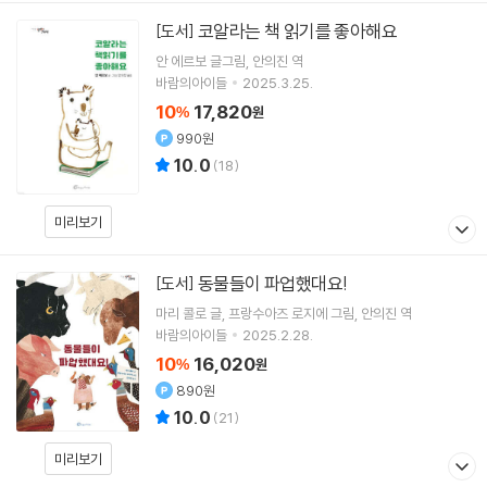
코알라는 책 읽기를 좋아해요
[도서]
안 에르보
글그림
안의진
역
바람의아이들
2025.3.25.
10
17,820
%
원
990원
10.0
(
18
)
미리보기
동물들이 파업했대요!
[도서]
마리 콜로
글
프랑수아즈 로지에
그림
안의진
역
바람의아이들
2025.2.28.
10
16,020
%
원
890원
10.0
(
21
)
미리보기