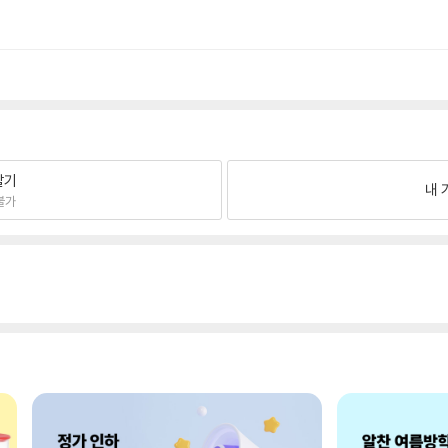
팔기
내 
불가