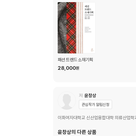
패션 트렌드 소재기획
28,000
원
저
윤창상
관심작가 알림신청
이화여자대학교 신산업융합대학 의류산업학
윤창상
의 다른 상품