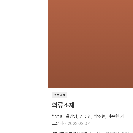
소득공제
의류소재
박정희
윤창상
김주연
박소현
이수현
저
교문사
2022.03.07.