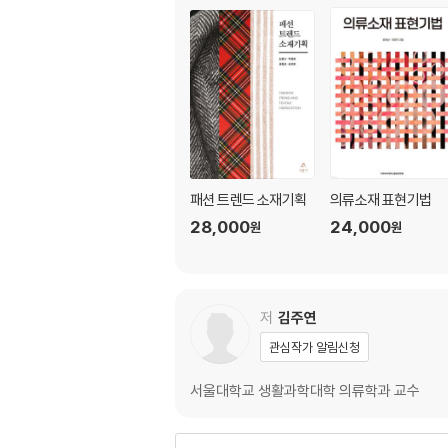
패션 트렌드 소재기획
의류소재 표현기법
28,000
24,000
원
원
저
김주연
관심작가 알림신청
서울대학교 생활과학대학 의류학과 교수