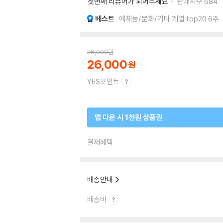
첫번째 리뷰어가 되어주세요
판매지수
684
베스트
예체능/문화/기타 계열 top20 6주
26,000
원
26,000
YES포인트
앱 다운 시 1천원 상품권
결제혜택
배송안내
배송비