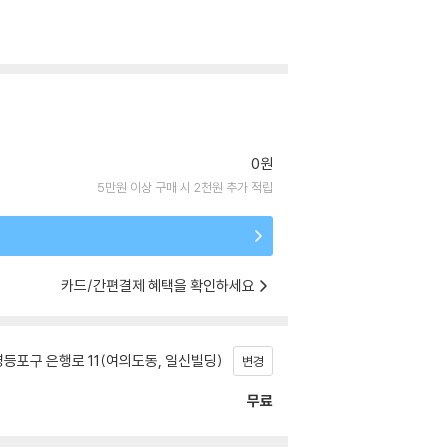
0원
5만원 이상 구매 시 2천원 추가 적립
카드/간편결제 혜택을 확인하세요
등포구 은행로 11(여의도동, 일신빌딩)
변경
무료