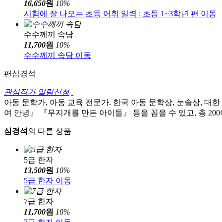
16,650
원
10
%
시험에 잘 나오는 초등 어휘 일력 : 초등 1~3학년 편 이동
수수께끼 속담
11,700
원
10
%
수수께끼 속담 이동
편
심경석
관심작가 알림신청
아동 문학가, 아동 교육 전문가. 한국 아동 문학상, 눈솔상, 대한
여 안녕』 『무지개를 만든 아이들』 등을 꼽을 수 있고, 총 20
심경석
의 다른 상품
5급 한자
13,500
원
10
%
5급 한자 이동
7급 한자
11,700
원
10
%