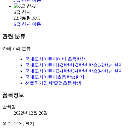
7급 한자 이동
6급 한자
11,700
원
10
%
6급 한자 이동
관련 분류
카테고리 분류
국내도서
어린이
예비 초등학생
국내도서
어린이
1-2학년
1-2학년 학습
1-2학년 한자
국내도서
어린이
3-4학년
3-4학년 학습
3-4학년 한자
국내도서
어린이
초등학습
한자
선물하기
입학/졸업
초등학생
품목정보
발행일
2022년 12월 20일
쪽수, 무게, 크기