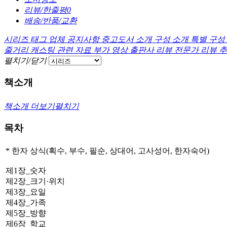
리뷰/한줄평
0
배송/반품/교환
시리즈
태그
업체 공지사항
중고도서 소개
구성 소개
특별 구성
줄거리
캐스팅
관련 자료
부가 영상
출판사 리뷰
전문가 리뷰
추
펼치기/닫기
책소개
책소개 더보기
펼치기
목차
* 한자 상식(획수, 부수, 필순, 상대어, 고사성어, 한자숙어)
제1장_숫자
제2장_크기·위치
제3장_요일
제4장_가족
제5장_방향
제6장_학교