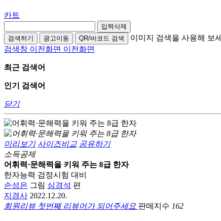
카트
입력삭제
이미지 검색을 사용해 보
검색하기
광고이동
QR/바코드 검색
검색창 이전화면
이전화면
최근 검색어
인기 검색어
닫기
미리보기
사이즈비교
공유하기
소득공제
어휘력·문해력을 키워 주는 8급 한자
한자능력 검정시험 대비
손성은
그림
심경석
편
지경사
2022.12.20.
회원리뷰
첫번째 리뷰어가 되어주세요
판매지수
162