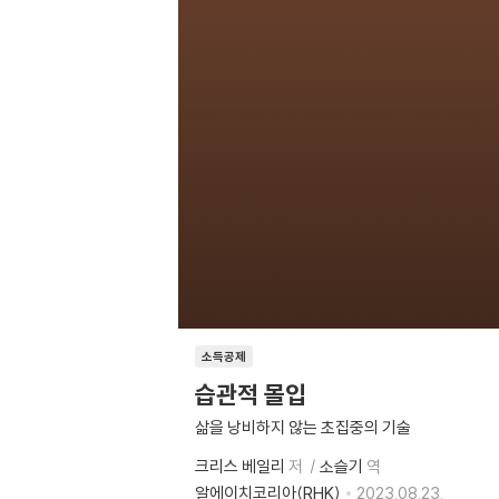
소득공제
습관적 몰입
삶을 낭비하지 않는 초집중의 기술
크리스 베일리
저
소슬기
역
알에이치코리아(RHK)
2023.08.23.