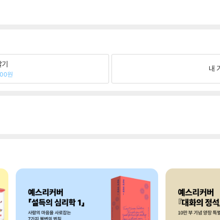
팔기
내 
900원