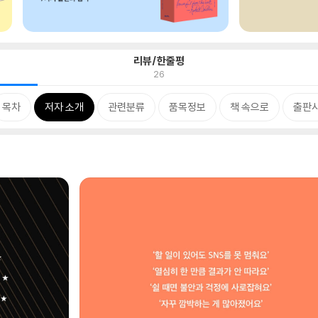
리뷰/한줄평
26
목차
저자 소개
관련분류
품목정보
책 속으로
출판사