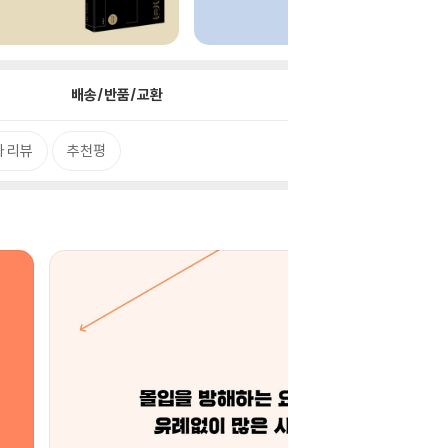
배송/반품/교환
 리뷰
추천평