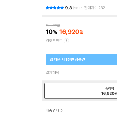
9.8
판매지수
282
26
18,800
원
10
16,920
YES포인트
앱 다운 시 1천원 상품권
결제혜택
종이책
16,920
배송안내