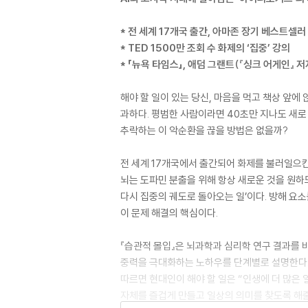
* 전 세계 17개국 출간, 아마존 장기 베스트셀러
* TED 1500만 조회 수 화제의 ‘집중’ 강의
* 「뉴욕 타임스」, 애덤 그랜트(『싱크 어게인』 저
해야 할 일이 있는 당신, 마음을 먹고 책상 앞에
과하다. 평범한 사람이라면 40초만 지나도 새로
추락하는 이 악순환을 끊을 방법은 없을까?
전 세계 17개국에서 출간되어 화제를 불러일으킨 『습
뇌는 도파민 분출을 위해 항상 새로운 것을 원하
다시 집중의 궤도로 돌아오는 일’이다. 방해 요
이 문제 해결의 핵심이다.
『습관적 몰입』은 뇌과학과 심리학 연구 결과를 
중력을 극대화하는 노하우를 단계별로 설명한다. 
따르면 현대인이 해야 할 일은 “인생에 더 많은 
자체를 즐겁게 만들고 일상의 의미를 찾도록 해줄