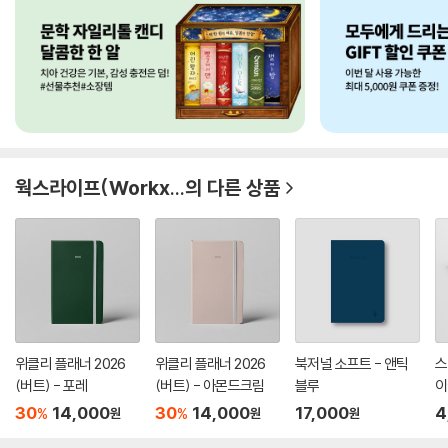
웍스라이프(Workx...
의 다른 상품
위클리 플래너 2026
위클리 플래너 2026
북저널 소프트 - 앤틱
스
(버트) - 포레
(버트) - 아몬드크림
블루
이
문트
30
14,000
30
14,000
17,000
4
%
%
원
원
원