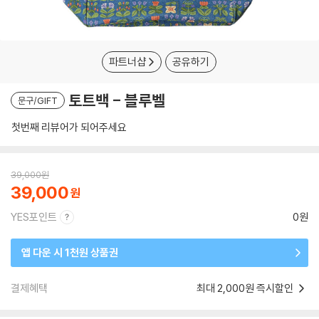
파트너샵
공유하기
토트백 - 블루벨
문구/GIFT
첫번째 리뷰어가 되어주세요
39,000
원
39,000
YES포인트
0원
앱 다운 시 1천원 상품권
결제혜택
최대 2,000원 즉시할인