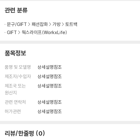
관련 분류
문구/GIFT
패션잡화
가방
토트백
GIFT
웍스라이프(WorkxLife)
품목정보
품명 및 모델명
상세설명참조
제조자/수입자
상세설명참조
제조국 또는
상세설명참조
원산지
관련 연락처
상세설명참조
허가관련
상세설명참조
리뷰/한줄평
0