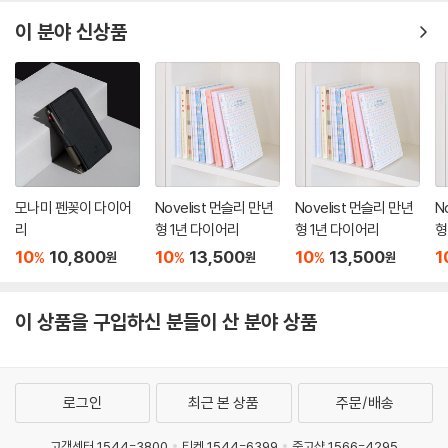
이 분야 신상품
모나미 펜꽂이 다이어
Novelist 먼슬리 만년
Novelist 먼슬리 만년
N
리
형 1년 다이어리
형 1년 다이어리
형
10
10,800
10
13,500
10
13,500
1
%
%
%
원
원
원
이 상품을 구입하신 분들이 산 분야 상품
로그인
최근 본 상품
주문/배송
고객센터 1544-3800
티켓 1544-6399
중고샵 1566-4295