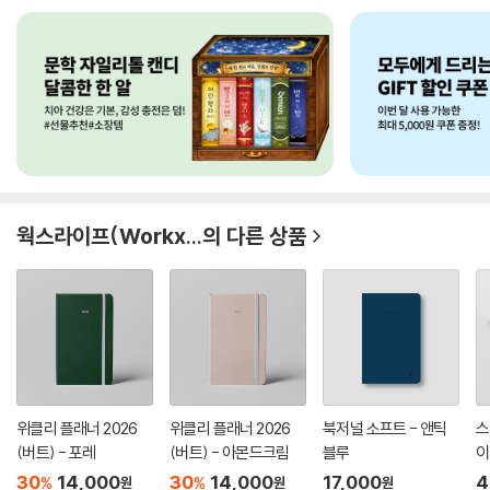
웍스라이프(Workx...
의 다른 상품
위클리 플래너 2026
위클리 플래너 2026
북저널 소프트 - 앤틱
스
(버트) - 포레
(버트) - 아몬드크림
블루
이
문트
30
14,000
30
14,000
17,000
4
%
%
원
원
원