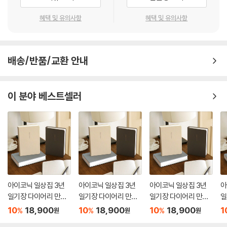
혜택 및 유의사항
혜택 및 유의사항
배송/반품/교환 안내
이 분야 베스트셀러
아이코닉 일상집 3년
아이코닉 일상집 3년
아이코닉 일상집 3년
아
일기장 다이어리 만년
일기장 다이어리 만년
일기장 다이어리 만년
일
감사일기
감사일기
감사일기
감
10
18,900
10
18,900
10
18,900
1
%
%
%
원
원
원