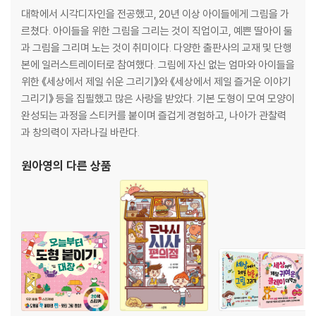
디 가니 | 빨강 머리 앤 | 왕자님과 성
대학에서 시각디자인을 전공했고, 20년 이상 아이들에게 그림을 가
르쳤다. 아이들을 위한 그림을 그리는 것이 직업이고, 예쁜 딸아이 둘
Part 5. 소란스러운 상상 나라
과 그림을 그리며 노는 것이 취미이다. 다양한 출판사의 교재 및 단행
귀여운 아기 천사 | 호호호 겨울 요정 | 나는야 꼬마 마녀 | 깜찍한 봄의 요
본에 일러스트레이터로 참여했다. 그림에 자신 없는 엄마와 아이들을
정 | 파워 슈퍼걸 | 산타와 루돌프 | 심술쟁이 작은 악마 | 앙큼상큼 과일 나
위한 《세상에서 제일 쉬운 그리기》와 《세상에서 제일 즐거운 이야기
라 | 으스스 아가 유령 | 귀여운 로봇
그리기》 등을 집필했고 많은 사랑을 받았다. 기본 도형이 모여 모양이
완성되는 과정을 스티커를 붙이며 즐겁게 경험하고, 나아가 관찰력
Part 6. 세계의 예쁜 옷
과 창의력이 자라나길 바란다.
우리나라 한복 | 하와이 훌라 스커트 | 유럽의 드레스 | 네덜란드 더치 모자
| 북극의 에스키모 | 스페인 플라멩코 드레스 | 멕시코 판초 | 인도 사리 | 베
원아영
의 다른 상품
트남 아오자이 | 일본 기모노 | 중국 치파오
Part 7. 달콤한 디저트
달콤달콤 베이커리 | 축하할 때는 케이크 | 알록달록 캔디와 초콜릿 | 시원
한 아이스크림 | 도넛과 주스 | 편의점 음료 | 맛있는 브런치
Part 8. 동물 친구 그리기
두 가지로 그리기 | 풀숲에는 누가 있을까? | 귀여운 물고기 | 바다 밑 친구