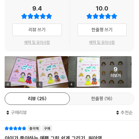
특히 이 책은 그림 그리는 과정을 친절하게 안내하고 있어, 다소 어려워 보
9.4
10.0
이는 그림을 엄마도 아이도 쉽게 완성할 수 있습니다. 이 과정에서 아이는
형태 그리는 법을 익히게 되고, 응용 그림도 금세 그려냅니다. 형태를 관찰
하는 법과 응용하는 법을 습득한 아이는 이후 상상화, 풍경화, 관찰일기까
리뷰 쓰기
한줄평 쓰기
지 어떤 그리기 활동이든 수월하게 해낼 수 있습니다.
혜택 및 유의사항
혜택 및 유의사항
이 책을 통해 그림에 재주가 없는 엄마도 아이와 즐겁게 그리기 활동을 할
수 있습니다. 그림 하나를 단순히 완성하는 데서 나아가 아이의 생각이 담
긴 그림을 그릴 수 있도록 곁에서 도와주세요. 즐거운 그림 그리기 활동이
9
아이의 무한한 잠재력을 키워줍니다.
더보기
4
5
4
리뷰
25
한줄평
16
구매리뷰
추천순
종이책
구매
아이가 좋아하는 예쁜 그림 쉽게 그리기, 원아영