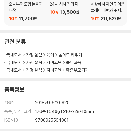
들 | 삐요삐요 아기 새 | 펭귄의 꿈 | 강아지 | 고양이 | 상상 숲속 친구들 1 |
오늘부터 도형 붙이기
24시 시사 편의점
세상에서 제일 귀여운
상상 숲속 친구들 2 | 상상 숲속 친구들 3 | 상상 숲속 친구들 4 | 나만의 숲
대장
클레이 대백과 + 세상
10
13,500
%
원
| 예쁜 꽃밭 만들기
에서 제일 쉬운 그림 그
10
11,700
10
26,820
%
%
원
원
리기
관련 분류
국내도서
가정 살림
육아
놀이로 키우기
국내도서
가정 살림
자녀교육
놀이교육
국내도서
가정 살림
자녀교육
좋은부모되기
품목정보
발행일
2018년 06월 08일
쪽수, 무게, 크기
176쪽 | 546g | 210*228*10mm
ISBN13
9788925564081