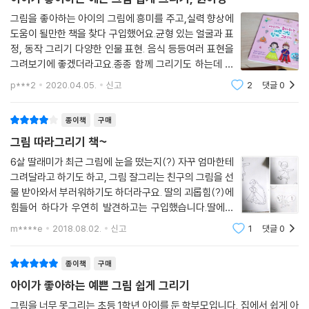
그림을 좋아하는 아이의 그림에 흥미를 주고,실력 향상에
도움이 될만한 책을 찾다 구입했어요.균형 있는 얼굴과 표
정, 동작 그리기 다양한 인물 표현. 음식 등등여러 표현을
그려보기에 좋겠더라고요.종종 함께 그리기도 하는데 동
작을 다양하게 해보고 싶어 동작을 담고 있는 책으로 골랐
p***2
2020.04.05.
신고
2
댓글
0
어요..그리기 과정 설명이 간략하고 이해가 쉬워요.공주
들, 액세서리 디저트 등다양한 그림을 응
종이책
구매
그림 따라그리기 책~
6살 딸래미가 최근 그림에 눈을 떴는지(?) 자꾸 엄마한테
그려달라고 하기도 하고, 그림 잘그리는 친구의 그림을 선
물 받아와서 부러워하기도 하더라구요. 딸의 괴롭힘(?)에
힘들어 하다가 우연히 발견하고는 구입했습니다.딸에게
그려보라고 하거나 여차하면 제가 보고 그릴려고...ㅎㅎㅎ
m****e
2018.08.02.
신고
1
댓글
0
아무튼 책을 구입해주고 나니 딸아이가 생각 날 때마다 그
림을 조금씩 연습(?)하는 모습을 볼 수
종이책
구매
아이가 좋아하는 예쁜 그림 쉽게 그리기
그림을 너무 못그리는 초등 1학년 아이를 둔 학부모입니다. 집에서 쉽게 아