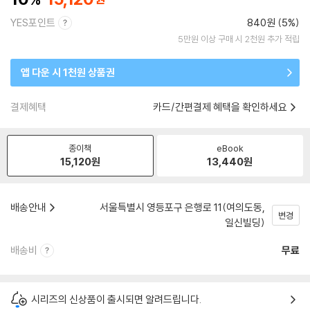
YES포인트
840원 (5%)
5만원 이상 구매 시 2천원 추가 적립
앱 다운 시 1천원 상품권
결제혜택
카드/간편결제 혜택을 확인하세요
종이책
eBook
15,120
원
13,440
원
배송안내
서울특별시 영등포구 은행로 11(여의도동,
변경
일신빌딩)
배송비
무료
시리즈의 신상품이 출시되면 알려드립니다.