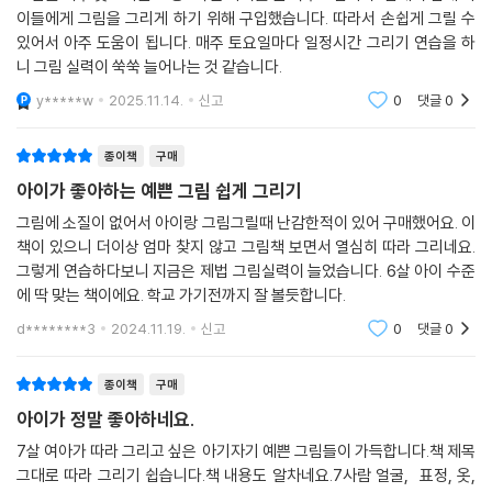
이들에게 그림을 그리게 하기 위해 구입했습니다. 따라서 손쉽게 그릴 수
있어서 아주 도움이 됩니다. 매주 토요일마다 일정시간 그리기 연습을 하
니 그림 실력이 쑥쑥 늘어나는 것 같습니다.
y*****w
2025.11.14.
신고
0
댓글
0
종이책
구매
아이가 좋아하는 예쁜 그림 쉽게 그리기
그림에 소질이 없어서 아이랑 그림그릴때 난감한적이 있어 구매했어요. 이
책이 있으니 더이상 엄마 찾지 않고 그림책 보면서 열심히 따라 그리네요.
그렇게 연습하다보니 지금은 제법 그림실력이 늘었습니다. 6살 아이 수준
에 딱 맞는 책이에요. 학교 가기전까지 잘 볼듯합니다.
d********3
2024.11.19.
신고
0
댓글
0
종이책
구매
아이가 정말 좋아하네요.
7살 여아가 따라 그리고 싶은 아기자기 예쁜 그림들이 가득합니다.책 제목
그대로 따라 그리기 쉽습니다.책 내용도 알차네요.7사람 얼굴, 표정, 옷,