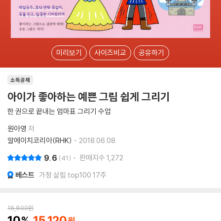
미리보기
사이즈비교
공유하기
소득공제
아이가 좋아하는 예쁜 그림 쉽게 그리기
한 권으로 끝내는 엄마표 그리기 수업
원아영
저
알에이치코리아(RHK)
2018.06.08.
9.6
판매지수
1,272
41
베스트
가정 살림 top100 17주
16,800
원
10
15,120