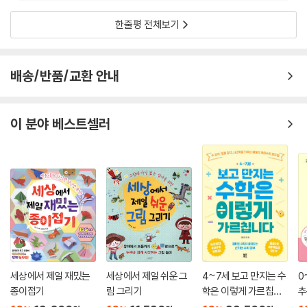
한줄평 전체보기
배송/반품/교환 안내
이 분야 베스트셀러
세상에서 제일 재밌는
세상에서 제일 쉬운 그
4~7세 보고 만지는 수
0
종이접기
림 그리기
학은 이렇게 가르칩니
추
다