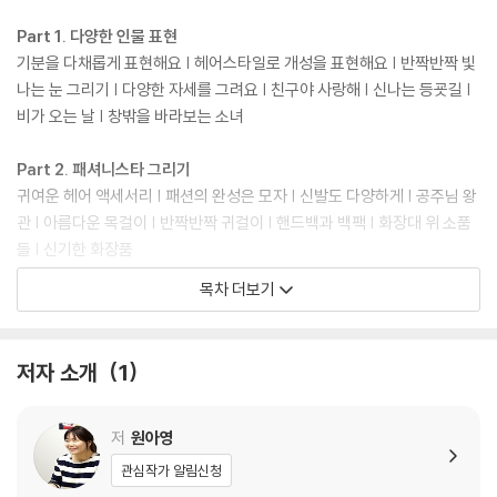
Part 1. 다양한 인물 표현
기분을 다채롭게 표현해요 | 헤어스타일로 개성을 표현해요 | 반짝반짝 빛
나는 눈 그리기 | 다양한 자세를 그려요 | 친구야 사랑해 | 신나는 등굣길 |
비가 오는 날 | 창밖을 바라보는 소녀
Part 2. 패셔니스타 그리기
귀여운 헤어 액세서리 | 패션의 완성은 모자 | 신발도 다양하게 | 공주님 왕
관 | 아름다운 목걸이 | 반짝반짝 귀걸이 | 핸드백과 백팩 | 화장대 위 소품
들 | 신기한 화장품
목차 더보기
Part 3. 365일 패션 소녀
무대 위 아이돌 | 내 꿈은 발레리나 | 파티장에 가요 | 봄 산책 패션 | 여름
캠핑엔 밀짚모자 | 바캉스를 떠나요 | 가을 소녀 패션 | 겨울엔 털모자 | 피
저자 소개
1
겨스케이팅 | 크리스마스 산타 패션 | 스포츠 룩 | 웨딩드레스
Part 4. 아름다운 동화 나라
저
원아영
백설공주와 일곱 난쟁이 | 신데렐라와 호박 마차 | 이상한 나라의 앨리스 |
관심작가 알림신청
인어공주의 바닷속 | 탑에 갇힌 라푼젤 | 피터팬과 팅커벨 | 빨간 모자야 어