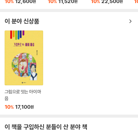
10
12,600
10
11,520
10
22,500
1
%
%
%
원
원
원
이 분야 신상품
그림으로 잇는 아이 마
음
10
17,100
%
원
이 책을 구입하신 분들이 산 분야 책