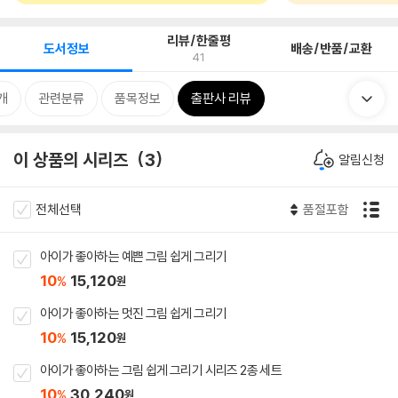
리뷰/한줄평
도서정보
배송/반품/교환
41
개
관련분류
품목정보
출판사 리뷰
이 상품의 시리즈
3
알림신청
전체선택
품절포함
아이가 좋아하는 예쁜 그림 쉽게 그리기
10
15,120
%
원
아이가 좋아하는 멋진 그림 쉽게 그리기
10
15,120
%
원
아이가 좋아하는 그림 쉽게 그리기 시리즈 2종 세트
10
30,240
%
원