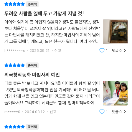
종이책
두려운 사람을 옆에 두고 가깝게 지낼 것!
아이와 읽기에 좀 어렵지 않을까? 생각도 들었지만, 생각
보다 처음부터 끝까지 잘 읽더라고요. 사람들에게 신임받
는 마법사를 해치려했던 왕, 하지만 마법사의 지혜에 넘어
가 그를 곁에 두게되고, 둘은 친구가 됩니다. 여러 조언도
듣고 의견을 구하며 지내게 되고, 왕은 나라를 잘 다스려
h********e
2025.05.21.
신고
1
댓글
0
나가게 되지요. 마지막에 왕이 세상을 떠나며 아들에게 남
긴 편지가 기억에 남는 책이에요! 아이와
종이책
외국창작동화 마법사의 예언
다들 좋은 밤 보내고 계시나요?울 아이들과 함께 잘 읽어
보았던 외국창작동화책 한 권을 기록해보려 해요.울 버니
양과 함께 책을 읽고 있는데태권도를 갔던 둘째 베리군이
돌아와서요.그리하여 베리군도 함께 엄마표책육아에 동
참하였는데요.셋이서 함께 읽어본 창작그림책은글, 그림
m*****0
2024.03.12.
신고
1
댓글
0
모두 아르헨티나 작가님인＜마법사의 예언＞이라는 책
이에요.외국그림책 ＜마법사의 예언＞ 모습이에요
종이책