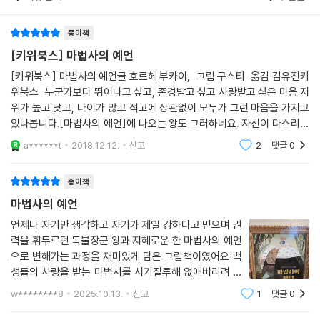
결국 왕은 진정 강력한 힘을 얻게 된 것입니다.
종이책
두려움도 나의 힘,
[키위북스] 마법사의 예언
피하지 않고 친구처럼 함께한다면
[키위북스] 마법사의 예언글 호르헤 부카이, 그림 구스티 옮김 김유진키
위북스 누군가보다 뛰어나고 싶고, 존경받고 싶고 사랑받고 싶은 마음.지
독불장군 같은 왕의 모습에 처음에는 화가 나다가도 왠지 모르게 측은함을
위가 높고 낮고, 나이가 많고 적고에 상관없이 모두가 그런 마음을 가지고
느끼면서 공감하게 됩니다. 아마도 어른, 아이 할 것 없이 누구에게나 마음
있나봅니다.[마법사의 예언]에 나오는 왕도 그러하네요. 자신이 다스리는
속에 외면하거나 도망치고 싶은 감정들, 미움이나 원망, 두려움 따위를 품
나라의 백성들이 자신을 존경해주었으면 하는 마음.여기까지는
a******t
2018.12.12.
신고
2
댓글
0
고 살기 때문일 것입니다. 작가는 신경정신과 전문의로 상담소를 운영하며
많은 사람들에게 귀 기울이고 대화를 나눈 경험을 바탕으로 우리 마음속에
종이책
숨은 이러한 감정을 왕의 이야기를 통해 자연스럽게 들려줍니다. 그리고
마법사의 예언
마법사의 입을 빌어 조언합니다. 싫어하고 미워하는 모든 것을 없앨 수는
없다고, 두려워하지 않고 용기 내어 직시한다면 스스로를 극복하고 꿈을
언제나 자기만 생각하고 자기가 제일 강하다고 믿으며 권
력을 휘두르던 독불장군 왕과 지혜로운 한 마법사의 예언
이루는 정말 마법 같은 일이 일어날지도 모른다고 말입니다.
으로 변해가는 과정을 재미있게 담은 그림책이였어요!백
성들의 사랑을 받는 마법사를 시기질투해 없애버리려 했
던 왕에게 마법사는 무슨 예언을 했을까요??너무 재미있
w********8
2025.10.13.
신고
1
댓글
0
게 읽은 그림책이였네요!