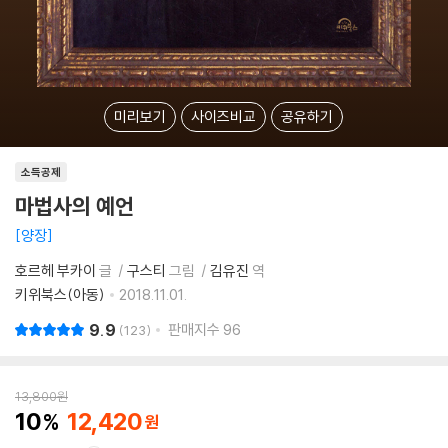
미리보기
사이즈비교
공유하기
소득공제
마법사의 예언
양장
호르헤 부카이
글
구스티
그림
김유진
역
키위북스(아동)
2018.11.01.
9.9
판매지수
96
123
13,800
원
10
12,420