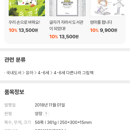
우리 손으로 바꿔요!
글자가 자라서 도서관
엄마를 팝니다
이 되었대!
10
13,500
10
9,900
%
%
원
원
10
13,500
%
원
관련 분류
국내도서
유아
4-6세
4-6세 다른나라 그림책
품목정보
발행일
2018년 11월 01일
판형
양장
쪽수, 무게, 크기
56쪽 | 361g | 250*300*15mm