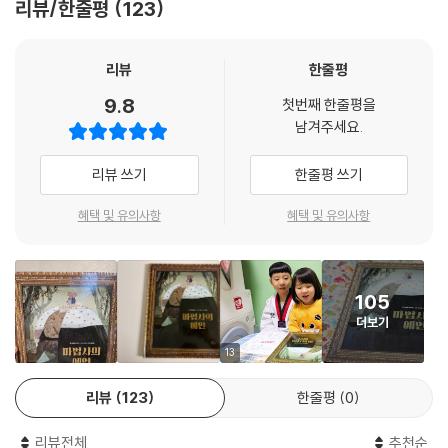
리뷰/한줄평
123
을 지지하고 우러러볼 거라 기대했던 왕은 마법사를 없애기로 마음먹습니
다. 마법사가 사라지면 나라에서 가장 강한 힘을 지닌 사람은 바로 왕, 자신
이라는 사실을 누구도 의심하지 않을 거란 속셈이지요. 그렇게 되면 백성
리뷰
한줄평
들도 마법사가 아닌 자기를 존경하고 사랑하게 될 거라고 말입니다. 하지
9.8
첫번째 한줄평을
만 그건 왕이 마법사가 왜 백성들에게 사랑을 받는지 알지 못하고 세운 계
남겨주세요.
획입니다. 마치 첫 단추를 잘못 끼운 것처럼 말이지요. 왕이 처음부터 잘못
알고 있던 것은 무엇일까요? 진정 강한 왕의 힘은 어디서 비롯되는 것일까
리뷰 쓰기
한줄평 쓰기
요? 이에 대한 답을 왕이 스스로 깨닫기를 바라며 마법사는 자신을 해치려
는 왕에게 거짓 예언을 합니다.
혜택 및 유의사항
혜택 및 유의사항
마법사의 예언을 듣고 왕은 두려움에 사로잡힙니다. 그 예언은 왕이 마법
사와 절대 떨어져서 지낼 수 없도록 만들었습니다. 두려움과 함께 살게 된
105
왕. 어쩔 수 없는 선택이었지만 왕은 마법사와 함께 지내게 됩니다. 그리고
더보기
오랜 시간이 흘러 마법사, 그러니까 두려움의 대상은 왕의 소중한 친구가
됩니다. 더불어 왕은 백성들이 진심으로 좋아하고 존경하는 사람이 됩니
13
다. 마법사와 함께 지내면서 다른 이에게 귀를 기울이고 소통하는 법을 배
리뷰
123
한줄평
0
웠기 때문입니다. 진정한 왕의 힘은 백성들로부터 비롯됩니다. 백성들의
마음을 얻기 위해서는 따뜻한 관심을 기울이고 진심으로 소통해야 합니다.
리뷰전체
추천순