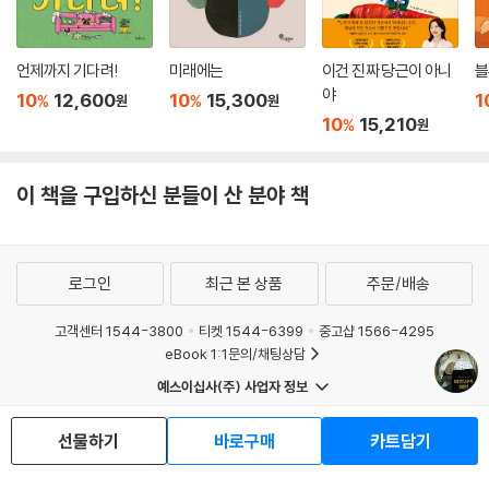
언제까지 기다려!
미래에는
이건 진짜 당근이 아니
블
야
10
12,600
10
15,300
1
%
%
원
원
10
15,210
%
원
이 책을 구입하신 분들이 산 분야 책
로그인
최근 본 상품
주문/배송
고객센터 1544-3800
티켓 1544-6399
중고샵 1566-4295
eBook 1:1문의/채팅상담
예스이십사(주) 사업자 정보
이용약관
개인정보처리방침
청소년보호정책
선물하기
바로구매
카트담기
PC버전
회사소개
거래처관계자께
도서홍보
광고