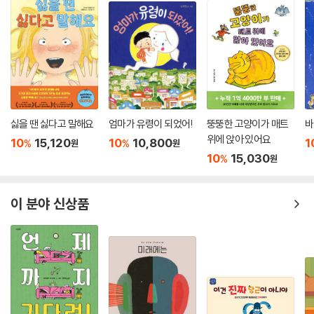
싫을 땐 싫다고 말해요
엄마가 유령이 되었어!
뚱뚱한 고양이가 매트
바
위에 앉아 있어요
10
15,120
10
10,800
1
%
%
원
원
10
15,030
%
원
이 분야 신상품