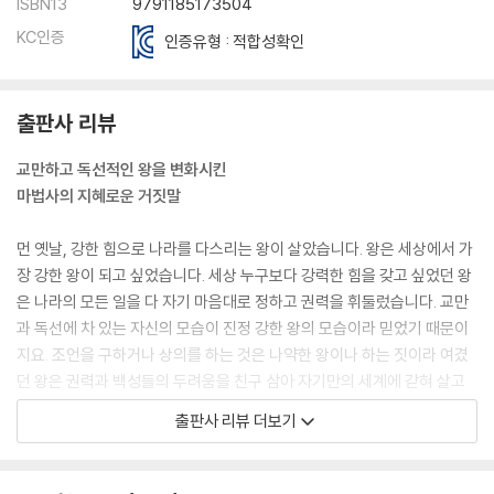
ISBN13
9791185173504
KC인증
인증유형 : 적합성확인
출판사 리뷰
교만하고 독선적인 왕을 변화시킨
마법사의 지혜로운 거짓말
먼 옛날, 강한 힘으로 나라를 다스리는 왕이 살았습니다. 왕은 세상에서 가
장 강한 왕이 되고 싶었습니다. 세상 누구보다 강력한 힘을 갖고 싶었던 왕
은 나라의 모든 일을 다 자기 마음대로 정하고 권력을 휘둘렀습니다. 교만
과 독선에 차 있는 자신의 모습이 진정 강한 왕의 모습이라 믿었기 때문이
지요. 조언을 구하거나 상의를 하는 것은 나약한 왕이나 하는 짓이라 여겼
던 왕은 권력과 백성들의 두려움을 친구 삼아 자기만의 세계에 갇혀 살고
있었습니다.
출판사 리뷰 더보기
그러던 어느 날, ‘예언을 하는 마법사가 힘도 세고 백성들의 사랑을 독차지
한다.’는 소문을 듣게 된 왕은 질투심에 휩싸입니다. 백성들 역시 강력한 왕