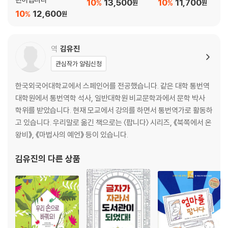
10
13,500
10
11,700
%
%
원
원
10
12,600
%
원
역
김유진
관심작가 알림신청
한국외국어대학교에서 스페인어를 전공했습니다. 같은 대학 통번역
대학원에서 통번역학 석사, 일반대학원 비교문학과에서 문학 박사
학위를 받았습니다. 현재 모교에서 강의를 하면서 통번역가로 활동하
고 있습니다. 우리말로 옮긴 책으로는 〈팝니다〉 시리즈, 《북쪽에서 온
왕비》, 《마법사의 예언》 등이 있습니다.
김유진
의 다른 상품