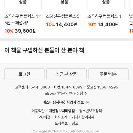
소꿉친구 컴플렉스 4~
소꿉친구 컴플렉스 5
소꿉친구 컴플렉스 4
별
5권 스페셜 세트
판
10
14,400
10
14,400
%
%
원
원
10
39,600
1
%
원
이 책을 구입하신 분들이 산 분야 책
로그인
최근 본 상품
주문/배송
고객센터 1544-3800
티켓 1544-6399
중고샵 1566-4295
eBook 1:1문의/채팅상담
예스이십사(주) 사업자 정보
이용약관
개인정보처리방침
청소년보호정책
PC버전
회사소개
거래처관계자께
도서홍보
광고
Copyright © YES24 Corp. All Rights Reserved.