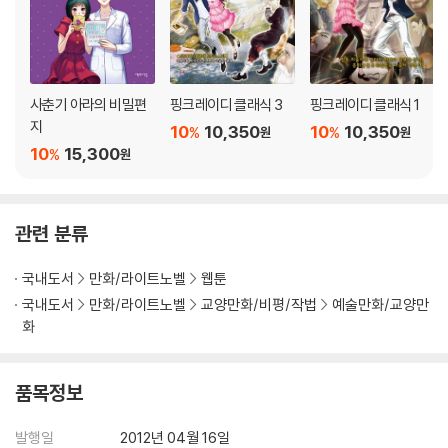
사춘기 아라의 비밀편
핑크레이디 클래식 3
핑크레이디 클래식 1
지
10
10,350
10
10,350
%
%
원
원
10
15,300
%
원
관련 분류
국내도서
만화/라이트노벨
웹툰
국내도서
만화/라이트노벨
교양만화/비평/작법
예술만화/교양만
화
품목정보
발행일
2012년 04월 16일