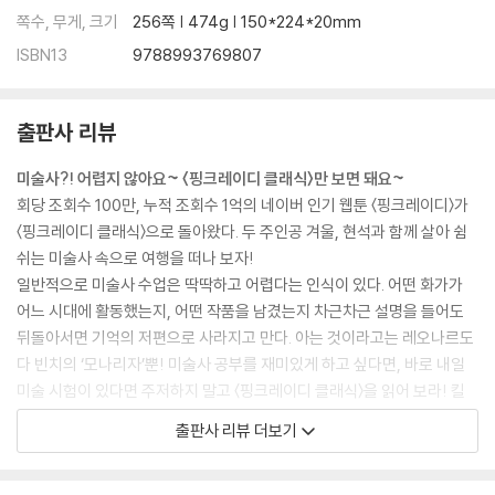
쪽수, 무게, 크기
256쪽 | 474g | 150*224*20mm
ISBN13
9788993769807
출판사 리뷰
미술사?! 어렵지 않아요~ 〈핑크레이디 클래식〉만 보면 돼요~
회당 조회수 100만, 누적 조회수 1억의 네이버 인기 웹툰 〈핑크레이디〉가
〈핑크레이디 클래식〉으로 돌아왔다. 두 주인공 겨울, 현석과 함께 살아 쉼
쉬는 미술사 속으로 여행을 떠나 보자!
일반적으로 미술사 수업은 딱딱하고 어렵다는 인식이 있다. 어떤 화가가
어느 시대에 활동했는지, 어떤 작품을 남겼는지 차근차근 설명을 들어도
뒤돌아서면 기억의 저편으로 사라지고 만다. 아는 것이라고는 레오나르도
다 빈치의 ‘모나리자’뿐! 미술사 공부를 재미있게 하고 싶다면, 바로 내일
미술 시험이 있다면 주저하지 말고 〈핑크레이디 클래식〉을 읽어 보라! 킬
킬대며 웃는 사이, 머릿속에는 미술사가 저절로 자리 잡게 되고 마지막 책
출판사 리뷰 더보기
장을 덮은 후, 당신은 미술왕이 되어 있을 것이다!
특히 〈핑크레이디 클래식〉 2권은 예술의 부흥기인 르네상스 시대를 다루