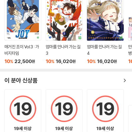
〈핑크레이디 클래식〉 단행본의 특징
단행본으로 출간된 〈핑크레이디 클래식 2〉에는 웹에서는 볼 수 없었던 추
가 에피소드가 수록되어있다. 겨울과 현석은 시간과 공간을 넘나들며 미술
사 여행을 하기 때문에 독자들은 명화들의 시간적 순서를 제대로 파악하기
가 힘들 수 있다. 독자들의 혼란을 줄여주고자 지금까지의 여정을 순차적
으로 정리한 ‘겨울이와 현석이의 뒤죽박죽 미술사 정리’를 보너스 트랙으
매거진 조이 Vol.3 : 가
엄마를 만나러 가는 길
엄마를 만나러 가는 길
만
로 수록하였다. 각 여정마다 만났던 화가들의 작품들도 간단한 설명과 함
비지타임
3
4
병
께 정리하였다. 또한 매 페이지 하단에는 상황에 맞는 독자들의 인터넷 댓
10
22,500
10
16,020
10
16,020
1
%
%
%
원
원
원
글들이 수록되어 있어 읽는 재미를 더하였다.
이 분야 신상품