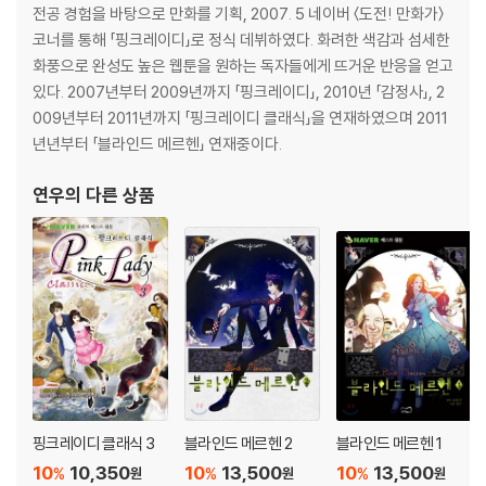
전공 경험을 바탕으로 만화를 기획, 2007. 5 네이버 〈도전! 만화가〉
코너를 통해 「핑크레이디」로 정식 데뷔하였다. 화려한 색감과 섬세한
화풍으로 완성도 높은 웹툰을 원하는 독자들에게 뜨거운 반응을 얻고
있다. 2007년부터 2009년까지 「핑크레이디」, 2010년 「감정사」, 2
009년부터 2011년까지 「핑크레이디 클래식」을 연재하였으며 2011
년년부터 「블라인드 메르헨」 연재중이다.
연우
의 다른 상품
핑크레이디 클래식 3
블라인드 메르헨 2
블라인드 메르헨 1
10
10,350
10
13,500
10
13,500
%
%
%
원
원
원