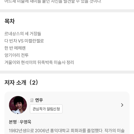
어느새 미술에 재미를 붙인 자신을 발견할 수 있을 것이다.
목차
르네상스의 세 거장들
다 빈차 VS 미켈란젤로
한 반 메헤렌
앙기아리 전투
겨울이와 현석이의 뒤죽박죽 미술사 정리
저자 소개
2
글
연우
관심작가 알림신청
본명 : 우영욱
1982년생으로 2006년 홍익대학교 회화과를 졸업했다. 작가의 미술