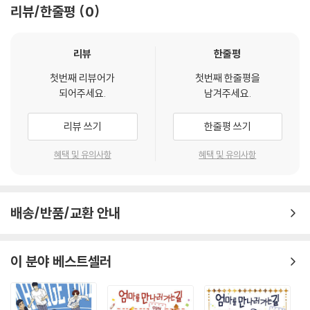
고 있다. 천재 화가라 불리는 레오나르도 다 빈치, 미켈란젤로, 라파엘로가
리뷰/한줄평
0
등장해 깨알 같은 재미와 명화의 웅장함을 선사한다. 사진으로만 봤던 다
빈치, 미켈란젤로, 라파엘로의 작품들이 어떻게 탄생하게 되었고 어떤 시
련들을 겪으며 완성되었는지를 두 눈으로 직접 확인할 수 있다. 미술왕이
리뷰
한줄평
되고 싶다면, 미술관에서 아는 척을 하고 싶다면 〈핑크레이디 클래식〉을 놓
첫번째 리뷰어가
첫번째 한줄평을
치지 마시라!
되어주세요.
남겨주세요.
르네상스의 대표 완소남들이 그대를 기다린다!
리뷰 쓰기
한줄평 쓰기
여성 독자들은 여기 주목! 르네상스 시대의 대표 완소 화가 3인방이 그대
를 기다리고 있다! 학자적인 면모와 ‘천재’라는 수식어를 달고 다니는 레오
혜택 및 유의사항
혜택 및 유의사항
나르도 다빈치, 외골수에 불같은 성격을 지닌 미켈란젤로, 신동이라 불렸
으나 안타깝게 단명하고 만 라파엘로. 미술사에 길이 남을 이 세 인물은 〈핑
크레이디 클래식〉에서 새롭게 탄생한다. 하고픈 게 너무 많아 어린아이처
배송/반품/교환 안내
럼 들뜬 모습의 레오나르도 다 빈치, 근육질 몸매에 박력이 넘치지만 여자
앞에서는 작아지고 마는 미켈란젤로, 자신의 우월한 미모를 너무나도 사랑
한 라파엘로. 각자 삼인삼색의 매력을 뽐내며 여성 독자들의 마음을 사로
이 분야 베스트셀러
잡는다. 또한 이들의 매력은 작품으로도 이어진다. 〈핑크레이디 클래식〉을
통해 세 거장들의 치명적인 매력이 어떤 작품에 어떻게 반영되었는지 확인
할 수 있다.