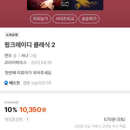
미리보기
사이즈비교
공유하기
소득공제
핑크레이디 클래식 2
연우
글
서나
그림
코리아하우스
2012.04.16.
첫번째 리뷰어가 되어주세요
베스트
웹툰 top100 1주
11,500
원
10
10,350
YES포인트
570원 (5%)
5만원 이상 구매 시 2천원 추가 적립