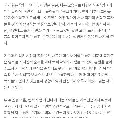
인기 웹툰 『핑크레이디』가 같은 얼굴, 다른 모습으로 대변신하여 『핑크레
이디 클래식』이란 이름으로 돌아왔다. 『핑크레이디』 연재 때부터 그림들
을 자연스럽고 친근하게 보여주었던 연우 작가가 서나 작가와 손잡고 독자
들을 명작이 탄생하는 현장으로 안내한다. 기존의 고리타분한 방식이 아
닌, 편안하고 즐거운 만화 수업은 사진으로만 봤던 고흐, 드가, 베르메르
등의 작가들이 말을 하고, 웃고 울며 화를 내는 생생한 현장을 만나게 해 준
다.
겨울과 현석은 시간과 공간을 넘나들며 미술사 여행을 하기 때문에 독자들
은 명화들의 시간적 순서를 제대로 파악하기가 힘들 수 있어, 혼란을 줄여
주고자 지금까지의 여정을 순차적으로 정리한 ‘겨울이와 현석이의 뒤죽박
죽 미술사 정리’를 보너스 트랙으로 수록하였다. 또한 매 페이지 하단에는
독자들의 인터넷 댓글들이 상황에 맞게 편집되어 수록되어있어 읽는 재미
를 더하였다.
두 주인공 겨울, 현석과 함께 만나게 되는 작가들은 가족만큼이나 따뜻하
고 친근하게 그려져 있고 그만큼 인간적으로 다가온다. 두 주인공과 함께
여행을 하는 동안 위기와 고비의 순간들이 찾아오지만 잘 이겨내다 보면