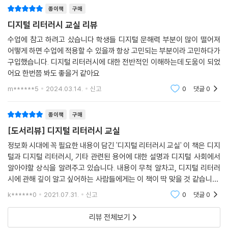
종이책
구매
디지털 리터러시 교실 리뷰
수업에 참고 하려고 샀습니다 학생들 디지털 문해력 부분이 많이 떨어져
어떻게 하면 수업에 적용할 수 있을까 항상 고민되는 부분이라 고민하다가
구입했습니다. 디지털 리터러시에 대한 전반적인 이해하는데 도움이 되었
어요 한번쯤 봐도 좋을거 같아요
m******5
2024.03.14.
신고
0
댓글
0
종이책
구매
[도서리뷰] 디지털 리터러시 교실
정보화 시대에 꼭 필요한 내용이 담긴 '디지털 리터러시 교실' 이 책은 디지
털과 디지털 리터러시, 기타 관련된 용어에 대한 설명과 디지털 사회에서
알아야할 상식을 알려주고 있습니다. 내용이 무척 알차고, 디지털 리터러
시에 관해 깊이 알고 싶어하는 사람들에게는 이 책이 딱 맞을 것 같습니다.
또한 디지털 사회에서 다양하게 활용되고 있는 여러가지 프로그램이며 사
k******0
2021.07.31.
신고
0
댓글
0
이트에
리뷰 전체보기