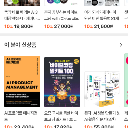
뚝딱 바로 써먹는 AI 3
혼자 공부하는 바이브
이게 되네? 제미나이
챗
대장 챗GPT · 제미나
코딩 with 클로드 코드
완전 미친 활용법 81제
로
이 · 클로드
AI
10
19,800
10
27,000
10
21,600
1
%
%
%
원
원
원
이 분야 신상품
AI 프로덕트 매니지먼
요즘 교사를 위한 바이
된다! AI 챗봇 만들기 &
제
트
브코딩 밀키트 100 wit
AI 활용 입문서(3권)
쓰
h 클로드 코드, 러버블
10
23,400
10
17,820
10
55,800
1
%
%
%
원
원
원