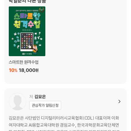
박일준
의 다른 상품
4. 가상현실·증강현실 & 행복한 디지털 세상 344
마무리하면서 362
스마트한 원격수업
10
18,000
%
원
저
김묘은
관심작가 알림신청
김묘은은 사단법인 디지털리터러시교육협회(CDL) 대표이며 이화
여자대학교 AI융합교육대학원 겸임교수, 한국과학문화교육단체연