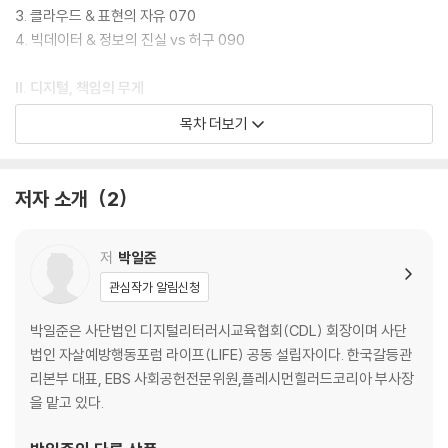
3. 클라우드 & 표현의 자유 070
4. 빅데이터 & 정보의 진실 vs 허구 090
II. 디지털, 책임의 무게
1. 인터넷 뉴스 & 허위정보 생산자와 유포자 118
목차 더보기
2. 컴퓨터 그래픽 & 이미지 합성 vs 조작 142
3. 그래픽 디자인 & 표절 vs 패러디 158
4. 디지털 스토리북 & 거짓말, 나쁜 이야기 vs 좋은 스토리텔링 178
저자 소개
2
III. 디지털, 창작의 기쁨
1. 카드뉴스 & 군중심리와 동조효과 200
저
박일준
2. 인포영상 & 디지털 시민의식과 네티켓 224
관심작가 알림신청
3. 디지털 작곡 & 아름다운 디지털 세상을 만드는 소리 250
4. 디지털 영상 편집 & 공유가치와 오픈라이센스 278
박일준은 사단법인 디지털리터러시교육협회(CDL) 회장이며 사단
법인 자살예방행동포럼 라이프(LIFE) 공동 설립자이다. 한국갈등관
IV. 디지털, 나눔의 가치
리본부 대표, EBS 사회공헌전문위원,플레시먼힐러드코리아 부사장
1. 디지털 갤러리 & 예술작품의 사회가치 300
을 맡고 있다.
2. 유튜브 채널 & 유익한 채널 vs 유해한 채널 320
3. 유튜브 플레이 리스트 & 유용한 콘텐츠 검색과 아카이빙 332