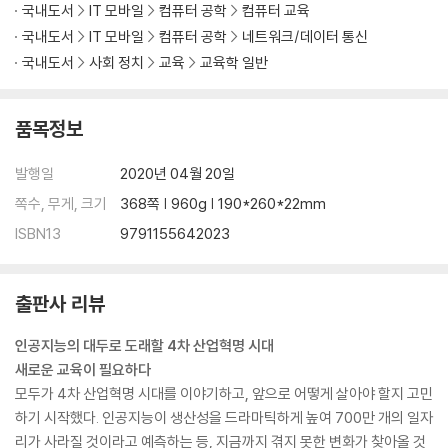
국내도서
IT 모바일
컴퓨터 공학
컴퓨터 교육
국내도서
IT 모바일
컴퓨터 공학
네트워크/데이터 통신
국내도서
사회 정치
교육
교육학 일반
품목정보
발행일
2020년 04월 20일
쪽수, 무게, 크기
368쪽 | 960g | 190*260*22mm
ISBN13
9791155642023
출판사 리뷰
인공지능의 대두로 도래할 4차 산업혁명 시대
새로운 교육이 필요하다
모두가 4차 산업혁명 시대를 이야기하고, 앞으로 어떻게 살아야 할지 고민
하기 시작했다. 인공지능이 생산성을 드라마틱하게 높여 700만 개의 일자
리가 사라질 것이라고 예측하는 등, 지금까지 겪지 못한 변화가 찾아올 것