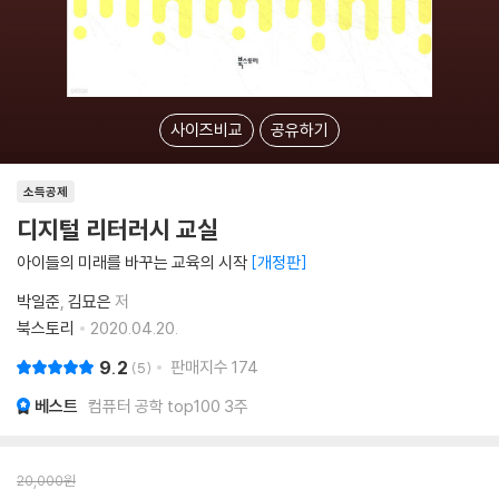
사이즈비교
공유하기
소득공제
디지털 리터러시 교실
아이들의 미래를 바꾸는 교육의 시작
개정판
박일준
김묘은
저
북스토리
2020.04.20.
9.2
판매지수
174
5
베스트
컴퓨터 공학 top100 3주
20,000
원