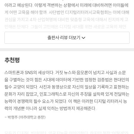
이라고 예상된다. 이렇게 격변하는 상황에서 미래에 대비하려면 아이들에
게 어떤 교육을 해야 할까. 사단법인 디지털리터러시교육협회는 이에 대해
관심을 가지고 4차 산업혁명에 대비한 맞춤형 교육에 대해서 진지하게 고
민해온 단체다. 그들이 고민해온 디지털 세대를 위한 새로운 교육의 제안
서 『디지털 리터러시 교실』이 북스토리에서 출간되었다.
출판사 리뷰 더보기
디지털리터러시교육협회는 사람들이 사라지는 700만 개의 일자리에 충
격을 받고 있을 때, 새로 생길 200만 개의 일자리에 주목한다. 인공지능과
디지털이 대세가 된 미래에 아이들은 새로운 먹거리를 찾아내야 할 것이
추천평
다. 지금까지는 문제에 대한 ‘답’을 내는 인재를 최고로 쳤지만, 인공지능이
질문에 대한 답을 내어줄 미래에는 다르다. 저자들은 이제 주어진 질문에
스마트폰과 SNS의 세상이다. 거짓 뉴스와 음모론이 넘치고 사실과 소문
답을 하는 인재가 아닌, 새로운 ‘질문’을 던질 수 있는 인재가 필요하다고
을 구별하는 것이 힘든 시대에 데이터에 기반한 엄정한 검증법은 현대인의
역설한다. 그리고 디지털 세대에 맞는 창의적인 교육만이 이러한 인재를
필수 교양이 되었다. 사진과 동영상으로 자신의 일상을 기록하고 표현하는
만들어낼 수 있다.
문화가 자리 잡았고, 인포그래픽스로 자신의 주장을 설득력 있게 전달하는
능력이 경쟁력의 필수 요소가 되었다. 이 책은 이러한 디지털 리터러시 능
교육을 바꾸려면 도구부터 바꿔라!
력의 개념뿐 아니라 실제 익히는 방법까지 제공해준다.
디지털 도구를 활용한 교육을 통해 디지털 원주민의 시야를 넓히다
- 박형주 (아주대학교 총장)
『디지털 리터러시 교실』은 창의적인 디지털 교육을 바로 지금 시작하기 위
해서 우선 교육 도구를 바꾸기를 제안한다. 지금의 학생들은 태어날 때부
모두가 디지털, 빅데이터, 인공지능을 이야기한다. 하지만 정작 ‘어떻게’라