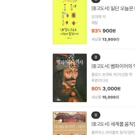
일단 오늘은
[중고도서]
도대체 저
예담
93
900
%
원
새상품
13,800
원
중
뱀파이어의 
[중고도서]
클로드 르쿠퇴 저/이선형 역
푸른미디어
80
3,000
%
원
새상품
15,000
원
중
세계를 움직
[중고도서]
클라우스 라이홀트 등저/임미