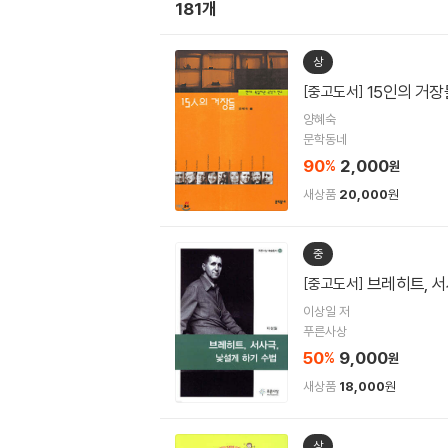
181개
상
15인의 거장
[중고도서]
양혜숙
문학동네
90
2,000
%
원
새상품
20,000
원
중
브레히트, 서
[중고도서]
이상일 저
푸른사상
50
9,000
%
원
새상품
18,000
원
상