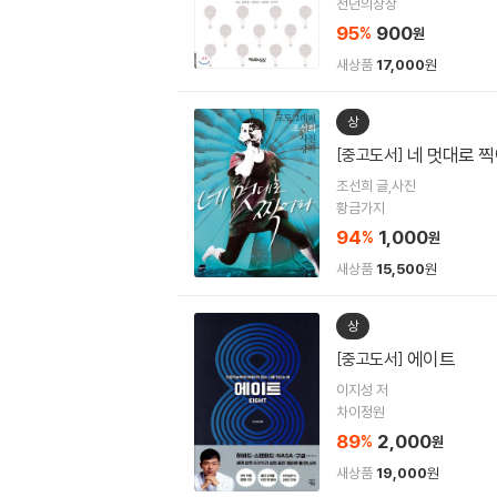
천년의상상
95
900
%
원
새상품
17,000
원
상
네 멋대로 
[중고도서]
조선희 글,사진
황금가지
94
1,000
%
원
새상품
15,500
원
상
에이트
[중고도서]
이지성 저
차이정원
89
2,000
%
원
새상품
19,000
원