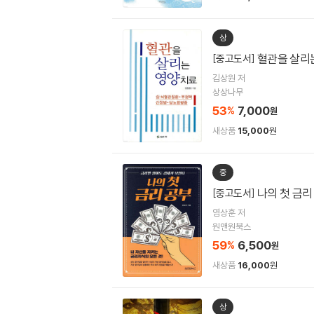
상
혈관을 살리
[중고도서]
김상원 저
상상나무
53
7,000
%
원
새상품
15,000
원
중
나의 첫 금리
[중고도서]
염상훈 저
원앤원북스
59
6,500
%
원
새상품
16,000
원
상