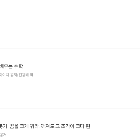
 배우는 수학
야이치 공저/전용배 역
기: 꿈을 크게 꿔라. 깨져도 그 조각이 크다 편
 공저