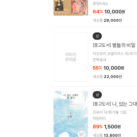
중앙m&b
64
10,000
%
원
새상품
28,000
원
상
별들의 비밀
[중고도서]
지오프리 코넬리우스 외/유기
문학동네
55
10,000
%
원
새상품
22,000
원
상
나, 있는 그
[중고도서]
조유미 저/화가율 그림
허밍버드
89
1,500
%
원
새상품
13,800
원