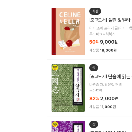
최상
셀린 & 엘라
[중고도서]
미바,조쉬 프리기 글/미바 그
우드파크픽처북스
50
9,000
%
원
새상품
18,000
원
상
단숨에 읽는 
[중고도서]
나관중 저/장윤철 편역
스마트북
82
2,000
%
원
새상품
11,000
원
상