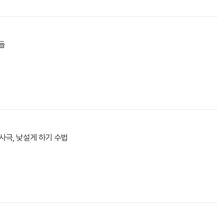
들
사극, 낯설게 하기 수법