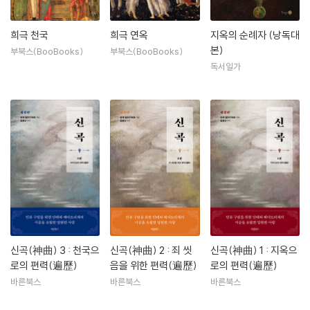
단테는 인간의 더욱 본질적인 문제에 천착하는 동시에 피렌체 정부에 참여
하여 정치와 외교, 행정, 군사 등 전방위적인 실천을 도모했다. 1289년에
는 구엘피당 정권확립에 공헌하여 6인 행정위원 중 한명이 되는 등 매우
희극 천국
희극 연옥
지옥의 순례자 (낭독대
본)
성공적인 공직생활을 시작하였으나 전쟁의 소용돌이에 휘말려 그의 나이
부북스(BooBooks)
부북스(BooBooks)
독서일가
35세 되던 해에 추방 선고를 받고 죽을 때까지 망명 생활을 해야 했다. 하
지만 망명은 그에게 고통과 시련의 시기였을 뿐만 아니라 세계를 관찰하고
숙고하며 자신의 생각을 키워나갈 수 있는 좋은 기회이기도 했다. 『새로운
삶』을 제외한 모든 저서는 이 망명 시기에 쓰였다. 1307년경, 타지를 떠돌
던 가장 고통스러운 시기에 단테는 『신곡』을 쓰기 시작했다. 이 작품은 그
가 오랫동안 구상해 왔던 대작이다. 단테의 다른 작품으로는 『향연』 『속어
론』 등이 있다.
중세의 마지막 시인이자 근대의 최초의 시인으로 불리는 단테는 문학뿐만
아니라 철학, 정치, 언어, 종교, 자연과학에 이르기까지 다양한 분야에서
뛰어난 재능을 보였다. 유럽 중세사회와 중세의 세계관을 보여주는 불후의
신곡(神曲) 3 : 천국으
신곡(神曲) 2 : 죄 씻
신곡(神曲) 1 : 지옥으
명작으로 꼽히는 『신곡』을 비롯해 『새로운 삶』, 철학과 윤리문제를 논한
로의 편력(遍歷)
음을 위한 편력(遍歷)
로의 편력(遍歷)
『향연』, 교회로부터 국가의 독립을 논한 『제정론』, 『속어론』, 『시집』, 『서
바른북스
바른북스
바른북스
간문』, 『땅과 물의 문제』 같은 저서가 남아 있다. 단테는 고대 그리스의 호
메로스부터 아리스토텔레스, 베르길리우스, 보에티우스, 아베로이스, 아