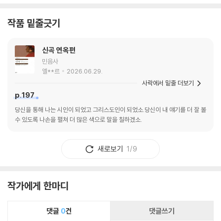
퀴나스 같은 작가와 철학자를 탐구했으며 그들을 나름대로 해석하고 응용
한 내용을 자신의 학문적·미적 언어에 고스란히 담아냈다. 특히 심오하고
작품 밑줄긋기
보편적인 문제의식과 정교하고 생생한 문체를 자랑하는 단테의 문학은 지
금까지 수많은 작가와 예술가·사상가에게 엄청난 영향을 주었으며 그 범위
신곡 연옥편
는 문학과 회화, 조각, 음악, 연극, 영화, 드라마, 컴퓨터 게임에 이르기까지
민음사
거의 모든 표현의 영역에 걸쳐 있다.
엘**르
2026.06.29.
사락에서 밑줄 더보기
p.197
당신을 통해 나는 시인이 되었고 그리스도인이 되었소.당신이 내 얘기를 더 잘 볼
수 있도록 나손을 펼쳐 더 많은 색으로 말을 칠하겠소.
새로보기
1/9
작가에게 한마디
댓글
0
건
댓글쓰기