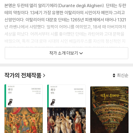
본명은 두란테 델리 알리기에리(Durante degli Alighieri). 단테는 두란
테의 약칭이다. 13세기 가장 유명한 이탈리아의 시인이자 예언자 그리고
신앙인이다. 이탈리아의 대문호 단테는 1265년 피렌체에서 태어나 1321
년 라벤나에서 사망했다. 일찍이 어머니를 여의었고, 18세 때 아버지마저
세상을 떠났다. 어려서부터 시를 좋아했던 단테는 라틴어와 고대 문학을
배웠으며, 특히 고대 로마 시대의 시인 베길리우스를 자신의 정신적인 지
도자로 여길 만큼 존경하였다. 피렌체의 몰락한 귀족 집안에서 태어나 소
작가 소개 더보기
년시절 선의 총체라 할 수 있는 소녀 베아트리체와 운명적 만남을 갖게 된
다. 그때의 사랑의 체험은 그의 전생애를 통해 절대적으로 영향을 미쳤다
고 한다. 아버지의 뜻에 따라 프란체스코 수도회에서 경영하는 라틴어 학
작가의 전체작품
최신순
교에서 수학한 후 철학과정을 수강했다. 청년 시절에 새로운 언어에 새로
운 주제를 담은 청신체(淸新體)라 불리는 혁신적인 문학 운동을 주도했
으며, 평생 사랑을 바치게 될 베아트리체 포르티나리를 자신의 삶을 이끌
고 글을 쓰게 해주는 영감의 원천으로 삼았다. 이때 쓴 것이 『새로운 삶』이
다. 이 책에서 단테는 베아트리체에 대한 사랑과 그녀의 죽음으로 인한 상
심과 좌절을 시와 산문의 복합체로 담아냈다. 베아트리체의 죽음은 단테가
문학으로부터 철학으로, 그리고 현실 세계로 나아가는 계기가 되었다.