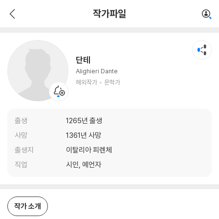
단테
작가파일
해외작가
문학가
단테
Alighieri Dante
해외작가
문학가
출생
1265년 출생
사망
1361년 사망
출생지
이탈리아 피렌체
직업
시인, 예언자
작가 소개