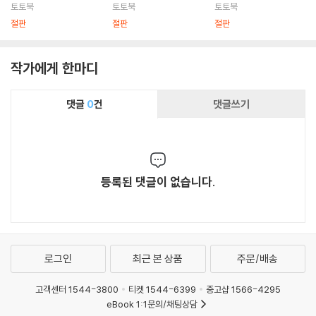
토토북
토토북
토토북
절판
절판
절판
작가에게 한마디
댓글
0
건
댓글쓰기
등록된 댓글이 없습니다.
로그인
최근 본 상품
주문/배송
고객센터 1544-3800
티켓 1544-6399
중고샵 1566-4295
eBook 1:1문의/채팅상담