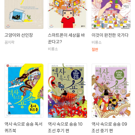
고양이와 선인장
스마트폰이 세상을 바
이것이 완전한 국가다
꾼다고?
꼼지락
비룡소
비룡소
절판
역사 속으로 숑숑 독서
역사 속으로 숑숑 10
역사 속으로 숑숑 09
퀴즈북
조선 후기 편
조선 중기 편