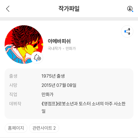
아메바피쉬
작가파일
국내작가
만화가
아메바피쉬
국내작가
만화가
출생
1975년 출생
사망
2015년 07월 08일
직업
만화가
데뷔작
《영점프》로봇소년과 토스터 소녀의 아주 사소한
일
홈페이지
관련사이트 2