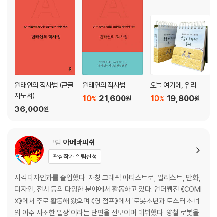
원태연의 작사법 (큰글
원태연의 작사법
오늘 여기에, 우리
자도서)
10
21,600
10
19,800
%
%
원
원
36,000
원
그림
아메바피쉬
관심작가 알림신청
시각디자인과를 졸업했다. 자칭 그래픽 아티스트로, 일러스트, 만화,
디자인, 전시 등의 다양한 분야에서 활동하고 있다. 언더웹진 《COMI
X》에서 주로 활동해 왔으며 《영 점프》에서 '로봇소년과 토스터 소녀
의 아주 사소한 일상'이라는 단편을 선보이며 데뷔했다. 양철 로봇을