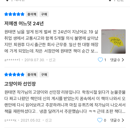
나는 조금 더 많은 사람들이
널 사랑해줬으면 좋겠어.
종이책
구매
넌… 참… 착하니까.
저에겐 어느덧 24년
그래서 네가 참… 좋아.
원태연 님을 알게 된게 벌써 전 24년이 지났어요..19 살
--- p.150
취업 생에서 교통사고와 함께 5개월 의식 불명에 살아났
지만..퇴원후 다시 출근한 회사 근무중..일산 한 대형 매장
에 가게 되었는데..작은 서점안에 원태연 책이 순간 보였
어요..넌 가끔가다 내 생각을 하지 난 가끔가다 딴 생각을
a******1
2019.07.30.
신고
1
댓글
0
해..흰 바탕 책을 ..그땐 저에겐 넘 비싼 책이었지만 사고싶
은.ㅈ읽고싶은..버스.지하철 안에서
종이책
구매
고양이와 선인장
원태연 작가님의 고양이와 선인장 리뷰입니다. 학창시절 읽다가 눈물콧물
다 짜고 나왔던 책인데 신의 계시를 받았는지 꿈속에서 이 책이 나와서 오
랜만에 다시 읽어보려고 주문하려니까 마침 유퀴즈에 작가님이 나오셔서
책을 재판하셨다고... 냉큼 달려가서 주문했습니다 ㅋㅋ 근데 초판 책디자
인이랑 퀄리티가 훨씬 좋은 것 같아요. 리뉴얼된거는 cd도 없고 원래는 양
s****k
2021.05.02.
신고
0
댓글
0
장인걸로 알고있