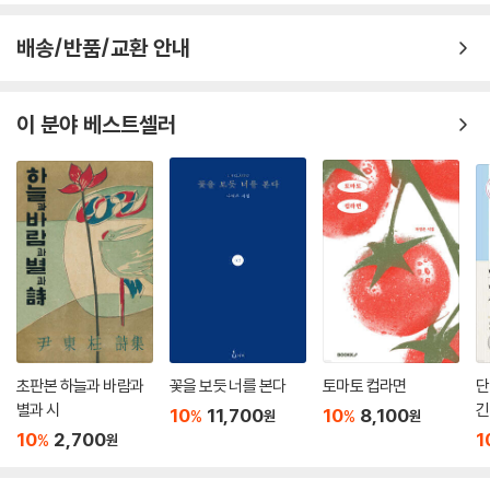
배송/반품/교환 안내
이 분야 베스트셀러
초판본 하늘과 바람과
꽃을 보듯 너를 본다
토마토 컵라면
단
별과 시
긴
10
11,700
10
8,100
%
%
원
원
10
2,700
1
%
원