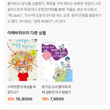
좋아하고 UFO를 신봉한다. 화면을 가득 메우는 독특한 색감이 그의
일러스트의 특징이다. 《계간만화》를 통해 '겨울눈 생산 주식회사',
'잭(Jack)', '51구역 도로의 무더운 어느 오후' 등의 단편을 발표하기
도 했다. 저서로는 『로봇 ROBOT』이 있다.
아메바피쉬
의 다른 상품
스마트폰이 세상을 바
호기심 소녀 별이와 괴
꾼다고?
짜 삼촌의 지구 탐험기
10
10,800
10
7,650
%
%
원
원