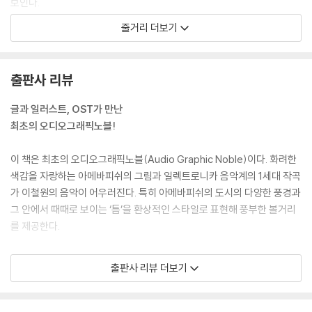
보인다.
그것은 상처였다.
선인장의 가슴 아픈 사연과 고양이가 선인장을 왜 사랑하게 되었는지 뒷이
줄거리 더보기
버림받았던… 상처…
야기가 밝혀진다.
사랑을 잘못 줬을 때?
혹은… 소심함.
출판사 리뷰
소심하다는 것은 상처가 많다는 것이다.
그래서 상처가 있는 사람들은
글과 일러스트, OST가 만난
미연에 그것을 방지한다
최초의 오디오그래픽노블!
또………………………………상처 받기 싫어서
이 책은 최초의 오디오그래픽노블(Audio Graphic Noble)이다. 화려한
--- p.80
색감을 자랑하는 아메바피쉬의 그림과 일렉트로니카 음악계의 1세대 작곡
가 이철원의 음악이 어우러진다. 특히 아메바피쉬의 도시의 다양한 풍경과
고민과 질문 : 내가 지금 왜 이렇게 괴롭지?
그 안에서 때때로 보이는 ‘틈’을 환상적인 스타일로 표현해 풍부한 볼거리
정답 : 들켰을까 봐!
를 제공한다.
고민과 질문 : 뭘?
정답 : 널.
이철환이 작곡한 앨범 『고양이와 선인장』은 총 다섯 곡이 수록되어 있다.
고민과 질문 : 그럼 이제 날 싫어하겠지?
출판사 리뷰 더보기
QR코드를 통해 멜론 홈페이지에서 무료로 감상할 수 있다. 정해진 순서와
정답 : 가서 물어봐.
책 내용에 맞게 들으면 캐릭터의 감정 상태가 더 또렷이 전달해진다. 글과
--- p.118
그림, 음악을 합친 오디오그래픽노블은 기존 종이책의 한계를 뛰어넘으려