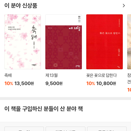
이 분야 신상품
축배
제 13월
꽃은 꽃으로 답한다
참
견
10
13,500
9,500
10
10,800
%
%
원
원
원
1
이 책을 구입하신 분들이 산 분야 책