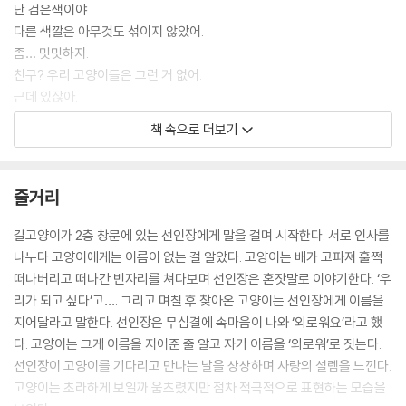
난 검은색이야.
다른 색깔은 아무것도 섞이지 않았어.
좀… 밋밋하지.
친구? 우리 고양이들은 그런 거 없어.
근데 있잖아.
네 이름은 뭐야?
책 속으로 더보기
--- p.20
땡큐는
줄거리
고양이가 이대로 가버리는 게 싫었습니다.
하지만 땡큐는
길고양이가 2층 창문에 있는 선인장에게 말을 걸며 시작한다. 서로 인사를
고양이를 따라갈 발도
나누다 고양이에게는 이름이 없는 걸 알았다. 고양이는 배가 고파져 훌쩍
고양이를 잡을 손도
떠나버리고 떠나간 빈자리를 쳐다보며 선인장은 혼잣말로 이야기한다. ‘우
고양이를 잡을 용기도
리가 되고 싶다’고…. 그리고 며칠 후 찾아온 고양이는 선인장에게 이름을
배고픈 고양이에게 줄 음식도 없었습니다.
지어달라고 말한다. 선인장은 무심결에 속마음이 나와 ‘외로워요’라고 했
땡큐는 뾰족한 가시가 촘촘히 박혀 있는
다. 고양이는 그게 이름을 지어준 줄 알고 자기 이름을 ‘외로워’로 짓는다.
그냥 선인장일 뿐이니까요.
선인장이 고양이를 기다리고 만나는 날을 상상하며 사랑의 설렘을 느낀다.
--- p.25
고양이는 초라하게 보일까 움츠렸지만 점차 적극적으로 표현하는 모습을