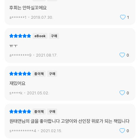
후회는 안하실꼬에요
a******1
2019.07.30.
1
eBook
구매
ㅠㅜ
a********9
2021.08.17.
0
종이책
구매
재밌어요
s****k
2021.05.02.
0
종이책
구매
원태연님의 글을 좋아합니다 고양이와 선인장 위로가 되는 책입니다
s**********4
2021.02.15.
0