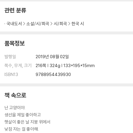
관련 분류
국내도서
소설/시/희곡
시/희곡
한국 시
품목정보
발행일
2019년 08월 02일
쪽수, 무게, 크기
216쪽 | 324g | 133*195*15mm
ISBN13
9788954439930
책 속으로
난 고양이야.
생선을 제일 좋아하고
햇살이 좋은 날 지붕 위에서
낮잠 자는 걸 좋아해.