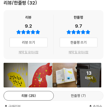
리뷰/한줄평
32
는 시도로 해석할 수 있다.
사랑하는 데
어떤 자격이 필요하다면
이 책은 고양이와 선인장, 그리고 비누의 장편 이야기다. 하지만 매 편마다
리뷰
한줄평
전 완전히 자격 미달인 셈이죠.
시각이 다르다. 어쩔 땐 고양이의 시각으로 혹은 선인장의 시각으로, 그리
하지만
9.2
9.7
고 둘을 바라보는 비누의 시각으로 표현된다. 파편적으로 나눠진 이야기가
이런 저라도 괜찮으시다면
마치 퍼즐 조각을 연상시켜 이를 맞춰 읽는 독특함이 있다. 한 책 안에서 다
저도 한 가지는 당신께 해드릴 수 있어요.
양한 시각을 제시하여 사랑의 다면적 모습을 느낄 수 있다. 각자의 사연과
전 외로워도 봤고
리뷰 쓰기
한줄평 쓰기
성격에 따라 공감하는 맛이 있다.
지금도 충분히 외롭기 때문에
당신의 외로움을 같이 공감할 수는 있을 거예요.
혜택 및 유의사항
혜택 및 유의사항
당신만 좋다면요.
--- p.125
13
고양이는 아프지만 선인장을 안아줄 수가 있고
더보기
선인장은 슬프지만 고양이를 안아줄 수가 없다.
3
--- p.161
리뷰
25
한줄평
7
난 세상에 착한 사람들이 참 많았으면 좋겠어.
그럼 네가 더 많이 사랑 받을 수 있잖아.
구매리뷰
추천순