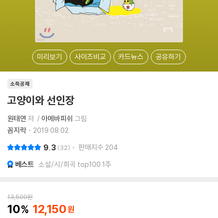
미리보기
사이즈비교
카드뉴스
공유하기
소득공제
고양이와 선인장
원태연
저
아메바피쉬
그림
꼼지락
2019.08.02.
9.3
판매지수
204
32
베스트
소설/시/희곡 top100 1주
13,500
원
10
12,150