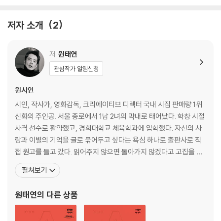
수｜초코 콘플레이크｜땡큐의 그림자｜그리움｜그림자 편지｜그다음
얘기｜보일러 돌아가는 소리｜외로워의 많은 생각｜그 순간｜사랑에 빠
저자 소개
2
졌을 때 1초는 10년보다 길다｜바로 그때｜1초도 길다｜나는요｜나는
｜혼자｜진공 상태｜사랑을 받아보지 못한 사람｜각자의 할 일｜술 취
한 선인장｜술 취한 땡큐의 이야기｜외로워｜그랬다면…｜10미터｜꿈
저
원태연
속의 꿈｜꿈속의 꿈 Ⅱ｜꿈속의 꿈 Ⅲ｜이삿짐｜쓰레기｜동물과 식물의
관심작가 알림신청
차이｜50l 쓰레기봉투｜고양이와 선인장의 차이｜미친 고양이｜사이드
미러｜쓰레기 하치장｜고마워요… 나 이제 하나도 외롭지 않아요｜고양
원시인
이와 선인장
시인, 작사가, 영화감독, 크리에이티브 디렉터 국내 시집 판매량 1위
신화의 주인공. 서울 종로에서 1남 2녀의 막내로 태어났다. 학창 시절
Special Story_고양이의 첫사랑
사격 선수로 활약했고, 경희대학교 체육학과에 입학했다. 자신의 사
작가의 마음
랑과 이별의 기억을 글로 묶어두고 싶다는 욕심 하나로 출판사로 직
접 원고를 들고 갔다. 읽어주지 않으면 돌아가지 않겠다고 고집을 부
려도 보았지만 자신의 이름으로 된 책을 손에 들기란 쉬운 일이 아니
펼쳐보기
었다. 스물두 살, 드디어 크지 않은 출판사 이름으로 그의 글들은 책이
되었다. 『넌 가끔가다 내 생각을 하지 난 가끔가다 딴 생각을 해』였다.
원태연
의 다른 상품
첫 시집은 150만 부 이상 판매