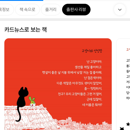
목정보
책 속으로
줄거리
출판사 리뷰
카드뉴스로 보는 책