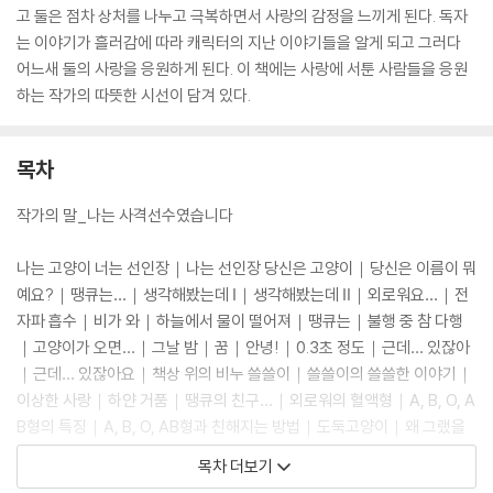
고 둘은 점차 상처를 나누고 극복하면서 사랑의 감정을 느끼게 된다. 독자
는 이야기가 흘러감에 따라 캐릭터의 지난 이야기들을 알게 되고 그러다
어느새 둘의 사랑을 응원하게 된다. 이 책에는 사랑에 서툰 사람들을 응원
하는 작가의 따뜻한 시선이 담겨 있다.
목차
작가의 말_나는 사격선수였습니다
나는 고양이 너는 선인장｜나는 선인장 당신은 고양이｜당신은 이름이 뭐
예요?｜땡큐는…｜생각해봤는데 Ⅰ｜생각해봤는데 Ⅱ｜외로워요…｜전
자파 흡수｜비가 와｜하늘에서 물이 떨어져｜땡큐는｜불행 중 참 다행
｜고양이가 오면…｜그날 밤｜꿈｜안녕!｜0.3초 정도｜근데… 있잖아
｜근데… 있잖아요｜책상 위의 비누 쓸쓸이｜쓸쓸이의 쓸쓸한 이야기｜
이상한 사랑｜하얀 거품｜땡큐의 친구…｜외로워의 혈액형｜A, B, O, A
B형의 특징｜A, B, O, AB형과 친해지는 방법｜도둑고양이｜왜 그랬을
까?｜마음｜마음 Ⅱ｜마음 Ⅲ｜병신｜유리창에 비친｜쏘주｜울었다｜
목차 더보기
한편…｜그냥 선인장｜이를테면｜그러던 어느 날｜땡큐의 옛날 친구 철