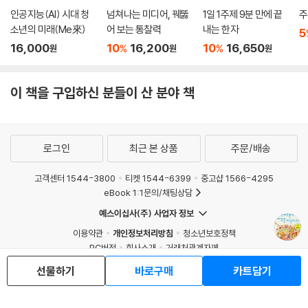
인공지능(AI) 시대 청
넘쳐나는 미디어, 꿰뚫
1일 1주제 9분 만에 끝
주
소년의 미래(Me來)
어 보는 통찰력
내는 한자
5
16,000
10
16,200
10
16,650
%
%
원
원
원
이 책을 구입하신 분들이 산 분야 책
로그인
최근 본 상품
주문/배송
고객센터 1544-3800
티켓 1544-6399
중고샵 1566-4295
eBook 1:1문의/채팅상담
예스이십사(주) 사업자 정보
이용약관
개인정보처리방침
청소년보호정책
PC버전
회사소개
거래처관계자께
도서홍보
광고
선물하기
바로구매
카트담기
Copyright © YES24 Corp. All Rights Reserved.
MATOM11