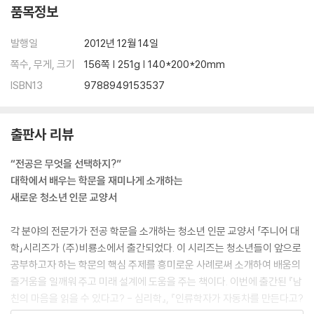
품목정보
발행일
2012년 12월 14일
쪽수, 무게, 크기
156쪽 | 251g | 140*200*20mm
ISBN13
9788949153537
출판사 리뷰
“전공은 무엇을 선택하지?”
대학에서 배우는 학문을 재미나게 소개하는
새로운 청소년 인문 교양서
각 분야의 전문가가 전공 학문을 소개하는 청소년 인문 교양서 「주니어 대
학」시리즈가 (주)비룡소에서 출간되었다. 이 시리즈는 청소년들이 앞으로
공부하고자 하는 학문의 핵심 주제를 흥미로운 사례로써 소개하여 배움의
즐거움을 일깨워 주고 미래 설계에 도움을 주는 책이다. 이번에 출간된 『남
친의 마음을 읽을 수 있다고? - 심리학』, 『인류학자가 자동차를 만든다고?