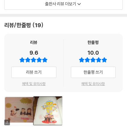
- 문화 인류학』, 『스마트폰이 세상을 바꾼다고? - 신문 방송학』, 세 권을
출판사 리뷰 더보기
시작으로 이후 건축학, 약학, 경제학, 생명과학, 디자인학 등 지식과 교양
의 근간이 되는 인문학과 과학, 예술 등 주요 학문을 두루 소개할 예정이다.
리뷰/한줄평
19
대학 전공과목에 대한 궁금증을 풀어 주는 책
「주니어 대학」은 우리 사회를 떠받치는 여러 학문들의 흥미로운 진면모를
리뷰
한줄평
풍부한 사례를 통해서 청소년들이 이해하기 쉽게 풀어 낸 인문학 입문서이
9.6
10.0
다. 일반적인 개론서가 학문의 기원부터 현대에 이르는 역사를 통해 복잡
한 이론의 발전상을 제시하는 것과 달리 주요 주제를 통해 학문의 핵심을
전달한다. 새로운 지식을 처음 만나는 청소년을 위해 학문의 본질을 이해
리뷰 쓰기
한줄평 쓰기
하기 쉽게 풀어 쓴 것이 이 책의 가장 큰 장점이다. 지적 탐구심이 왕성해지
는 청소년기에 다양한 학문을 직접 만나 보고, 스스로 자신이 알고자 하는
혜택 및 유의사항
혜택 및 유의사항
것을 찾아볼 수 있도록 친절한 길잡이 역할을 해 주는 책이다.
본문은 각각의 학문에 대해 청소년들이 궁금해 할 만한 내용을 전문가가
직접 나서서 명쾌하게 설명하고 앎을 향한 의욕을 북돋워 줄 수 있게 구성
됐다. 3부로 이루어진 각 권은 1부에서 학문이 추구하는 앎의 지향점과 중
요하게 탐구하는 주제가 무엇인지 살펴본다. 2부에서는 대표적인 학자나
2