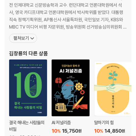
전 인제대학교 신문방송학과 교수. 런던대학교 언론대학원에서 석
2부 진실을 추구한 언론인
사, 영국 카디프대학교 언론대학원에서 박사학위를 받았다. 대통령
01 평화를 사랑한 오시에츠키
직속 정책기획위원, AP통신사 서울특파원, 국민일보 기자, KBS와
전쟁을 반대한 평화주의자/ 협박과 회유, 투옥과 고문/
MBC TV 미디어 비평 자문위원, 방송위원회 선거방송심의위원회 위
시대의 양심, 전쟁 속에 지다
원, 언론중재위원회 위원 등을 지냈다. 저서로는 『인공지능과 함께 쓴
펼쳐보기
02 인터뷰의 달인, 오리아나 팔라치
AI 저널리즘』(2024), 『지혜의 샘 88가지』(2022), 『당신이 진짜로
기자들이 가장 부러워하는 기자/ 세계적인 기자의 반열에 오르다/ 팔라치
믿었던 가짜뉴스』(2019), 『성공, 실패가 준 선물』(2015), 『여론이
김창룡
의 다른 상품
의 인터뷰 스타일
선거를 결정한다』(2014),
3부 신문 방송학, 뭐가 궁금한가요?
01 뉴스는 진실만을 말할까요?
02 어떤 것이 뉴스가 될 수 있을까요?
03 인터뷰는 어떻게 하나요?
04 신문 기자와 방송 기자 중 어느 쪽이 더 인기 있나요?
05 신문은 어떻게 만들어지나요?
06 TV 뉴스는 어떻게 만들어지나요?
07 TV 광고는 어떻게 만들어지나요?
결국 해내는 사람들의
AI 저널리즘
말하기의 힘
08 인터넷 신문, 뉴스 통신사는 무엇인가요?
비밀
10
15,750
10
14,850
%
%
원
원
09 신문 방송학에서는 무얼 배우나요?