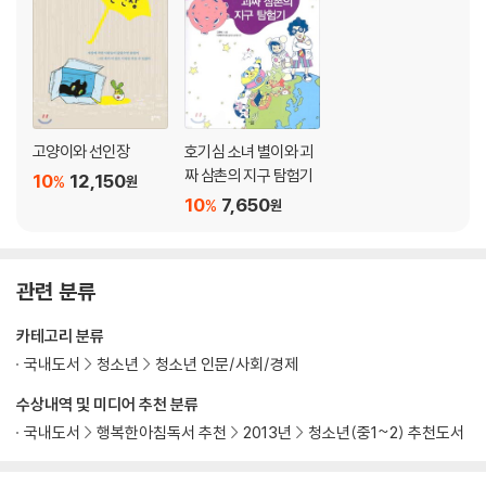
고양이와 선인장
호기심 소녀 별이와 괴
짜 삼촌의 지구 탐험기
10
12,150
%
원
10
7,650
%
원
관련 분류
카테고리 분류
국내도서
청소년
청소년 인문/사회/경제
수상내역 및 미디어 추천 분류
국내도서
행복한아침독서 추천
2013년
청소년(중1~2) 추천도서