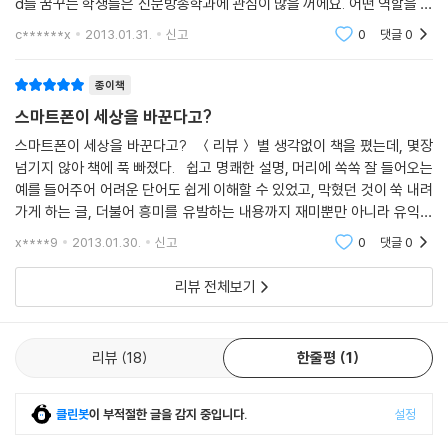
d를 꿈꾸는 학생들은 신문방송학과에 관심이 많을 꺼에요. 어떤 역할을 하
인문학적 사고를 키워 주는 교양서
고, 어떤 소명을 가져야 할 지 다양한 각도로 알고 싶기도 할 것 같아요.
c******x
2013.01.31.
신고
0
댓글
0
「주니어 대학」 시리즈는 단순히 낱낱의 학문을 소개하고 핵심 내용을 전달
종이책
하는 데 그치지 않는다. 각 분야 학문의 주요 이슈를 차근차근 살피다 보면
스마트폰이 세상을 바꾼다고?
모든 학문이 우리가 사는 세계를 이해하고, 인간을 이해하기 위해 발전해
온 것임을 깨닫게 된다. 사고력을 키워 스스로 판단할 수 있는 힘을 기를 수
스마트폰이 세상을 바꾼다고? ＜리뷰＞ 별 생각없이 책을 폈는데, 몇장
넘기지 않아 책에 푹 빠졌다. 쉽고 명쾌한 설명, 머리에 쏙쏙 잘 들어오는
있도록 이끈다. 다양한 분야의 지식은 다채로운 세상을 입체적으로 이해하
예를 들어주어 어려운 단어도 쉽게 이해할 수 있었고, 막혔던 것이 쑥 내려
는 데 큰 힘이 될 것이다. 「주니어 대학」 시리즈는 지식을 쌓아 전문가의 길
가게 하는 글, 더불어 흥미를 유발하는 내용까지 재미뿐만 아니라 유익한
로 도약하고자 하는 청소년들에게 친절한 안내서 역할을 해 줄 수 있는 책
책에 꼭 필요한 조건을 이책은 모두 갖추고 있다. 내가 느꼈던 것은 미
이다.
x****9
2013.01.30.
신고
0
댓글
0
리뷰 전체보기
3권 스마트폰이 세상을 바꾼다고? - 신문 방송학
신문, TV, 인터넷 등 일상생활에서 늘 가까이 대하는 매스컴을 연구하는
리뷰
18
한줄평
1
신문 방송학에 대해서 알아본다. 소수를 위한 미디어가 대중을 위한 매체
로 발전하면서 영향력이 커지는 과정을 소개한다. 이어서 정보 전달, 여론
형성, 권력 감시 등 미디어의 속성을 다각도로 살펴본다. 매스 미디어 업계
클린봇
이 부적절한 글을 감지 중입니다.
설정
에 종사하는 사람들의 역할을 비롯해 표현의 자유와 편집권 독립 등 언론