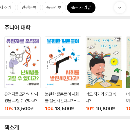
자 소개
관련분류
품목정보
출판사 리뷰
주니어 대학
유전자를 조작해 난치
불편한 질문들이 사회
너도 작가가 되고 싶
너
병을 고칠 수 있다고?
를 발전시킨다고? - 사
니?
며
회학
10
13,500
10
13,500
10
10,800
1
%
%
%
원
원
원
책소개