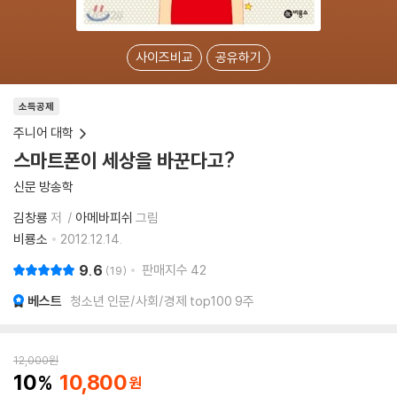
사이즈비교
공유하기
소득공제
주니어 대학
스마트폰이 세상을 바꾼다고?
신문 방송학
김창룡
저
아메바피쉬
그림
비룡소
2012.12.14.
9.6
판매지수
42
19
베스트
청소년 인문/사회/경제 top100 9주
12,000
원
10
10,800