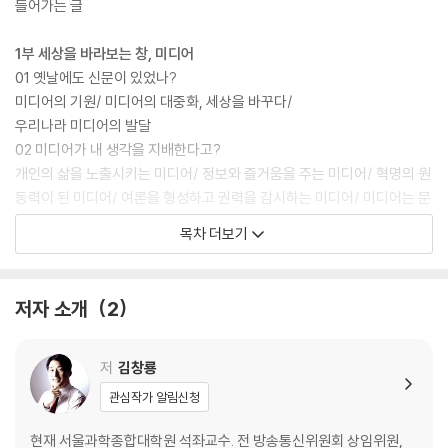
들어가는 글
1부 세상을 바라보는 창, 미디어
01 옛날에도 신문이 있었나?
미디어의 기원/ 미디어의 대중화, 세상을 바꾸다/
우리나라 미디어의 발달
02 미디어가 내 생각을 지배한다고?
개인의 삶을 노출시키는 미디어/ 정보와 즐거움을 주는 미디어/ 혁명의 원
동력이 된 미디어/ 여론을 형성하고 권력을 감시하는 미디어/ 미디어는 문
화와 예술의 전도사/ 투명 사회를 만드는 뉴 미디어
목차 더보기
03 방송국에서 어떤 일을 하나?
정직한 기자/ 방송국의 왕 피디/ TV의 꽃 아나운서/
기동성이 뛰어난 카메라 기자
저자 소개
2
04 언론의 자유란 무엇일까?
표현의 자유가 중요해!/ 언론의 자유는 표현의 자유를 전제로 한다/ 편집
권 독립은 언론 자유의 핵심/ 명예 훼손은 곤란해!
저
김창룡
05 광고를 보면 다 사고 싶어!
관심작가 알림신청
광고는 힘이 세다/ 제품을 사도록 유혹하는 광고/
광고 효과를 높이려면?
현재 서울과학종합대학원 석좌교수. 전 방송통신위원회 상임위원,