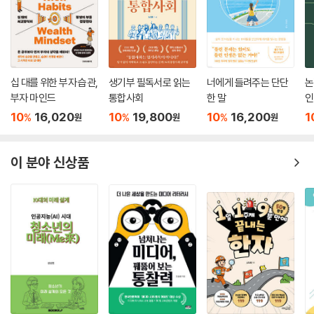
십 대를 위한 부자 습관,
생기부 필독서로 읽는
너에게 들려주는 단단
논
부자 마인드
통합사회
한 말
인
10
16,020
10
19,800
10
16,200
1
%
%
%
원
원
원
이 분야 신상품