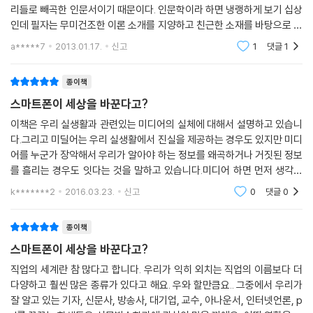
리들로 빼곡한 인문서이기 때문이다. 인문학이라 하면 냉랭하게 보기 십상
학을 대표하는 프로이드와 스키너, 문화 인류학의 대가 레비스트로스와 루
인데 필자는 무미건조한 이론 소개를 지양하고 친근한 소재를 바탕으로 스
스 베네딕트 같은 학자들과 신문 방송학의 카를 폰 오시에츠키, 오리아나
토리 텔링 위주의 전개 방식을 택하고 있어 눈길을 떼지 못하게 한다. 먼
팔라치 같은 언론인 등 배움을 사회에서 실천하고 더욱더 발전시킨 인생
a*****7
2013.01.17.
신고
1
댓글
1
저 필자가
선배로서의 롤모델을 제시하고 있다. 3부는 10가지 질문과 답변의 형식으
로 각 학문에 대해서 궁금해 하는 부분을 시원하게 풀어 주며, 학문에 대한
종이책
선입견이나 오해를 바로잡고 본 모습을 보여 준다.
스마트폰이 세상을 바꾼다고?
이책은 우리 실생활과 관련있는 미디어의 실체에 대해서 설명하고 있습니
전문가에게 미리 듣는 대학 전공 학문 이야기
다.그리고 미딜어는 우리 실생활에서 진실을 제공하는 경우도 있지만 미디
어를 누군가 장악해서 우리가 알아야 하는 정보를 왜곡하거나 거짓된 정보
「주니어 대학」 시리즈는 각 학문을 전공한 전문가들이 청소년들 눈높이에
를 흘리는 경우도 잇다는 것을 말하고 있습니다.미디어 하면 먼저 생각나
맞춰 자신들의 전문 분야를 쉽고 친절하게 알려 주고 있다. 그중에서도 특
는 것인 신문입니다.기원전 로마시대 ＜악타 듀르나 포풀리 로마니 Acta
k*******2
2016.03.23.
신고
0
댓글
0
히 청소년들과 부모님들 사이에서 인기가 높은 학문들이 실제로 어떤 내용
Diurna Populi Roma
의 지식을 다루는지 시원하게 보여 준다. 청소년들은 「주니어 대학」 시리즈
종이책
를 통해 관심이 있는 분야에 대한 보다 상세한 내용을 알아볼 수 있을 뿐 아
니라 낯선 분야를 새롭게 만나 교양을 넓힐 수 있다. 전문가들이 소개하는
스마트폰이 세상을 바꾼다고?
분야 학문의 정수를 맛보고 알아보는 것은 자신이 가장 배우고 싶은 것, 원
직업의 세계란 참 많다고 합니다. 우리가 익히 외치는 직업의 이름보다 더
하는 것이 무엇인지 알아내는 과정이 된다. 나아가 자신의 미래를 결정하
다양하고 훨씬 많은 종류가 있다고 해요. 우와 할만큼요.. 그중에서 우리가
는 데도 도움이 될 것이다.
잘 알고 있는 기자, 신문사, 방송사, 대기업, 교수, 아나운서, 인터넷언론, p