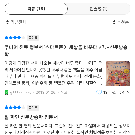
전문가들을 소개해 학문을 펼치는 활약상을 재미있는 인물 이야기로 제시
리뷰
18
한줄평
1
하며, 3부는 10가지 질문과 답변을 통해 학문에 대한 궁금증을 풀어 준다.
리뷰전체
추천순
이번에 처음 출간된 세 권 중 1권 『남친의 마음을 읽을 수 있다고?』는 대중
에게 관심이 높은 심리학을 주제로 관계를 맺으며 살아가는 인간으로서 타
종이책
인을 이해하는 태도의 중요성을 일깨워 준다. 또한 2권 『인류학자가 자동
차를 만든다고?』는 문화 인류학을 주제로 인간의 삶과 문화를 통해 세상을
주니어 진로 정보서『스마트폰이 세상을 바꾼다고?』-신문방송
이해하는 방법을 알려 주며, 3권 『스마트폰이 세상을 바꾼다고?』는 신문
학
방송학을 주제로 일상생활과 밀접한 매스 미디어와 언론의 속성을 이해할
이렇게 다양한 책이 나오는 세상이 너무 좋다. 그리고 우
수 있게 이끈다.
리 세대에선 만나지 못했던 너무나 좋은 책들을 아주 어릴
때부터 만나는 요즘 아이들이 부럽기도 하다. 전래 동화,
인문학적 호기심과 지적 탐구심을 북돋워 주는 구성
안데르센 동화, 이솝우화 등 뻔했던 우리 어린 시절의 도
서관 책들이 생각 난다. 요즘은 동화작가나 그림 작가도
g********s
2013.01.26.
신고
13
댓글
24
많고, 그만큼 다양한 주제와 재미있는 이야기를 일찍이 만
「주니어 대학」 시리즈의 각 권은 3부로 구성된다. 1부에서는 심리학, 문화
날 수 있다. 요즘 아이들이 너무너무
인류학, 신문 방송학의 핵심 주제를 다양한 실험과 흥미로운 사례를 통해
종이책
소개한다. 역사적인 실험이나 일상생활에서 겪을 수 있는 상황에서 포착해
잘 짜인 신문방송학 입문서
낸 진리 또는 놀라운 사실들이 지적 호기심을 끊임없이 자극한다. 어렵지
않고 친근하게 서술된 글이 독자들을 배움의 세계로 이끈다. 2부에서는 대
잘 짜인 한 편의 입문서이다. 그런데 진로진학 차원에서 제공되는 정보지
정도라 지레짐작하면 큰 오산이다. 이와는 질적인 차별성을 보이는 생각거
표적인 학자나 전문가의 삶과 그들이 이룬 학문적 업적을 소개한다. 심리