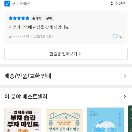
이 추구하는 가치, 광고의 특징까지 알아본다. 진실을 추구한 오시에츠키
구매한줄평
추천순
와 인터뷰의 대가 팔라치를 만나 본다. 마지막으로 뉴스는 진실만을 말할
까? 뉴스는 어떻게 만들어지는가? 등 신문 방송학에 대한 궁금증을 풀어
종이책
구매
본다.
직업의다양에 관심을 갖게 되었어요
a********1
2021.04.07.
0
한줄평 전체보기
배송/반품/교환 안내
이 분야 베스트셀러