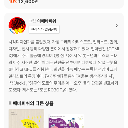
10
12,600
%
원
10 신문 방송학을 공부하면 나중에 무엇이 될 수 있나요?
그림
아메바피쉬
관심작가 알림신청
시각디자인과를 졸업했다. 자칭 그래픽 아티스트로, 일러스트, 만화,
디자인, 전시 등의 다양한 분야에서 활동하고 있다. 언더웹진 《COMI
X》에서 주로 활동해 왔으며 《영 점프》에서 '로봇소년과 토스터 소녀
의 아주 사소한 일상'이라는 단편을 선보이며 데뷔했다. 양철 로봇을
좋아하고 UFO를 신봉한다. 화면을 가득 메우는 독특한 색감이 그의
일러스트의 특징이다. 《계간만화》를 통해 '겨울눈 생산 주식회사',
'잭(Jack)', '51구역 도로의 무더운 어느 오후' 등의 단편을 발표하기
도 했다. 저서로는 『로봇 ROBOT』이 있다.
아메바피쉬
의 다른 상품