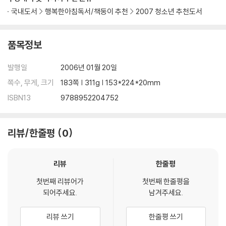
국내도서
행복한아침독서/책둥이 추천
2007 청소년 추천도서
품목정보
발행일
2006년 01월 20일
쪽수, 무게, 크기
183쪽 | 311g | 153*224*20mm
ISBN13
9788952204752
리뷰/한줄평
0
리뷰
한줄평
첫번째 리뷰어가
첫번째 한줄평을
되어주세요.
남겨주세요.
리뷰 쓰기
한줄평 쓰기