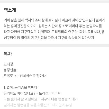
책소개
괴짜 삼촌 천체 박사의 초대장에 호기심에 이끌려 찾아간 연구실에 별이가
겪는 흥미진진한 이야기. 원하는 시간과 장소로 데려다 주는 눈깜짝씨를
타고 다양한 지구탐험을 하게된다. 토리첼리의 연구실, 화성, 공룡시대, 유
성구덩이 등 별이의 지구탐험을 따라서 지구를 속속들이 알아보자.
목차
초대장
등장인물
프롤로그 - 천체삼촌을 찾아라
1. 별이, 공기층을 헤매다
공기에도 힘이 있나요? - 토리첼리 이야기
다른 별에서 살고 싶어요 - 지구와 다른 행성들의 대기
떨어지는 별똥별을 맞을 확률은? - 대기권과 유성