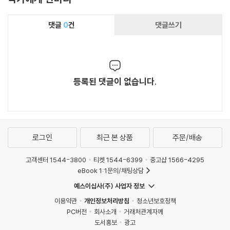
댓글
0
건
댓글쓰기
등록된 댓글이 없습니다.
로그인
최근 본 상품
주문/배송
고객센터 1544-3800
티켓 1544-6399
중고샵 1566-4295
eBook 1:1문의/채팅상담
예스이십사(주) 사업자 정보
이용약관
개인정보처리방침
청소년보호정책
PC버전
회사소개
거래처관계자께
도서홍보
광고