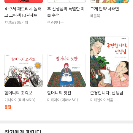
4-7세 패트리샤 폴라
추 선생님의 특별한 미
그게 만약 너라면
코 그림책 10권세트
술 수업
베틀북
챠일드365기획
책과콩나무
할머니의 조각보
할머니의 찻잔
존경합니다, 선생님
미래아이(미래M&B)
미래아이(미래M&B)
미래엔아이세움
품절
작가에게 한마디