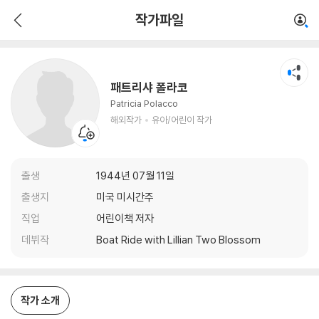
패트리샤 폴라코
작가파일
해외작가
유아/어린이 작가
패트리샤 폴라코
Patricia Polacco
해외작가
유아/어린이 작가
출생
1944년 07월 11일
출생지
미국 미시간주
직업
어린이책 저자
데뷔작
Boat Ride with Lillian Two Blossom
작가 소개