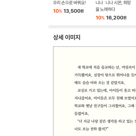
우리 손으로 바꿔요!
니나 : 니나 시몬, 희망
을 노래하다
10
13,500
%
원
10
16,200
%
원
상세 이미지