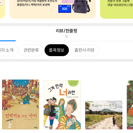
리뷰/한줄평
0
저자 소개
관련분류
품목정보
출판사 리뷰