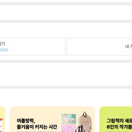
팔기
내 
200원