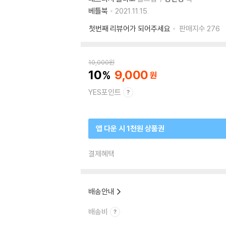
베틀북
2021.11.15.
첫번째 리뷰어가 되어주세요
판매지수
276
10,000
원
10
9,000
YES포인트
앱 다운 시 1천원 상품권
결제혜택
배송안내
배송비