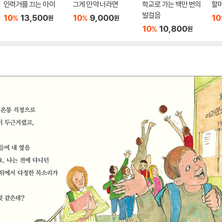
인력거를 끄는 아이
그게 만약 너라면
학교로 가는 백만 번의
할
발걸음
10
13,500
10
9,000
10
%
%
원
원
10
10,800
%
원