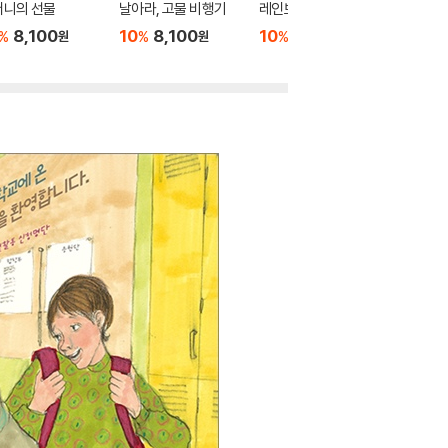
머니의 선물
날아라, 고물 비행기
레인보우 합창단
꿈꾸는 
럽
8,100
10
8,100
10
10,800
%
%
%
원
원
원
10
9
%