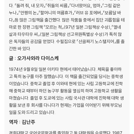
다. 『돌려 줘, 내 모자』『쥐들의 씨름』『다녀왔어요, 엄마』『그림 같은
누나』『안짱의 논』『할머니의 여름휴가』『러브 유 포에버』『보름달 바
다』등 많은 그림책을 출간했다. 많은 작품들 중에서 집단 괴롭힘을 테
마로 한 장편 그림책 『모르는 척』(97년 일본 그림책상 수상),『열네
살과 타우타우 씨』(일본 그림책상 선고위원특별상 수상)가 특히 많
은 독자들의 공감을 얻었다. 수필집으로 『산골짜기 노스탤지어』를 출
간한 바 있다.
글 : 오가사와라 다이스케
1974년 9월 8일 일본 아키타 현에서 태어났습니다. 체육을 좋아하
고 특히 농구를 아주 잘했습니다. 이 책을 출간되었을 당시는 중학생
이었습니다. 중학교 졸업 후 이와테 현에 있는 사립 고등학교에 진학
해 중학교 때부터 하던 농구부 활동을 열심히 하며 고등학교 생활을
마쳤습니다. 졸업 후 도쿄에 있는 사립 국사관 대학에 진학해 대학 생
활을 보낸 후 회사를 다니다가 현재는 가업을 이어받기 위해 부모님
일을 도와 드리고 있습니다.
역자 : 김난주
경희대학교 국어국문학과를 졸업하고 동 대학원을 수료했다. 1987