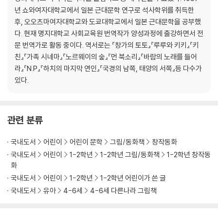
년 쇼와여자대학교에서 일본 근대문학 연구로 석사학위를 취득한
후, 오오츠마여자대학교와 도쿄대학교에서 일본 근대문학을 공부했
다. 현재 명지대학교 사회교육원 번역작가 양성과정에 출강하면서 전
문 번역가로 활동 중이다. 역서로는 『창가의 토토』『루루와 키키』『키
친』『가족 시네마』『노르웨이의 숲』『먼 북소리』『바람의 노래를 들어
라』『N.P』『하치의 마지막 연인』『국경의 남쪽, 태양의 서쪽』등 다수가
있다.
관련 분류
국내도서
어린이
어린이 문학
그림/동화책
창작동화
국내도서
어린이
1-2학년
1-2학년 그림/동화책
1-2학년 창작동
화
국내도서
어린이
1-2학년
1-2학년 어린이가 쓴 글
국내도서
유아
4-6세
4-6세 다른나라 그림책