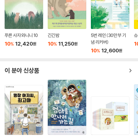
푸른 사자 와니니 10
긴긴밤
5번 레인 (30만 부 기
슈
념 리커버)
10
12,420
10
11,250
1
%
%
원
원
10
12,600
%
원
이 분야 신상품