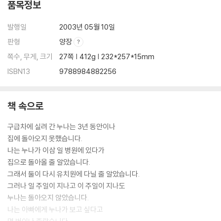
품목정보
발행일
2003년 05월 10일
판형
양장
쪽수, 무게, 크기
27쪽 | 412g | 232*257*15mm
ISBN13
9788984882256
책 속으로
구급차에 실려 간 누나는 3년 동안이나
집에 돌아오지 못했습니다.
나는 누나가 이삼 일 병원에 있다가
집으로 돌아올 줄 알았습니다.
그래서 둘이 다시 유치원에 다닐 줄 알았습니다.
그러나 일 주일이 지나고 이 주일이 지나도
누나는 돌아오지 않았습니다.
나는 아빠에게 누나가 보고 싶다고