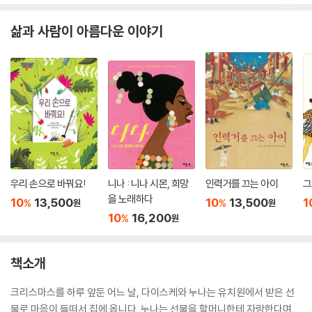
삶과 사람이 아름다운 이야기
우리 손으로 바꿔요!
니나 : 니나 시몬, 희망
인력거를 끄는 아이
그
을 노래하다
10
13,500
10
13,500
1
%
%
원
원
10
16,200
%
원
책소개
크리스마스를 하루 앞둔 어느 날, 다이스케와 누나는 유치원에서 받은 선
물로 마음이 들떠서 집에 옵니다. 누나는 선물을 할머니한테 자랑한다며