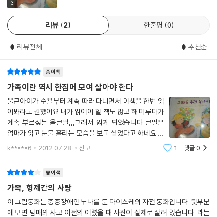
3
리뷰
2
한줄평
0
리뷰전체
추천순
종이책
가족이란 역시 한집에 모여 살아야 한다
울큰아이가 수욜부터 계속 따라 다니면서 이책을 한번 읽
어봐라고 권했어요 내가 읽어야 할 책도 많고 해 미루다가
계속 부르짖는 울큰딸,,,그래서 읽게 되었습니다 큰딸은
엄마가 읽고 눈물 흘리는 모습을 보고 싶었다고 하네요 너
무 슬픈 책이라고 솔직히 슬프다 못해 아픕니다 첫장면부
k*****6
2012.07.28.
신고
1
댓글
0
터 어린 동생 다이스케는 누나를 목욕시키는데 도와주려
고 하는 모습속에서 남매의 정을 알
종이책
가족, 형제간의 사랑
이 그림동화는 중증장애인 누나를 둔 다이스케의 자전 동화입니다. 뒷부분
에 보면 남매의 사고 이전의 어렸을 때 사진이 실제로 살려 있습니다. 라는