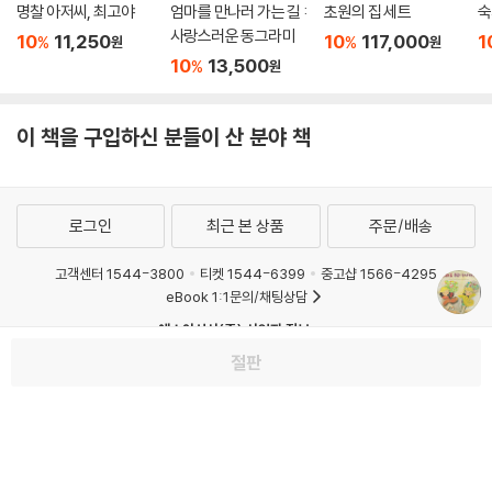
명찰 아저씨, 최고야
엄마를 만나러 가는 길 :
초원의 집 세트
숙
사랑스러운 동그라미
10
11,250
10
117,000
1
%
%
원
원
10
13,500
%
원
이 책을 구입하신 분들이 산 분야 책
로그인
최근 본 상품
주문/배송
고객센터 1544-3800
티켓 1544-6399
중고샵 1566-4295
eBook 1:1문의/채팅상담
예스이십사(주) 사업자 정보
절판
이용약관
개인정보처리방침
청소년보호정책
PC버전
회사소개
거래처관계자께
도서홍보
광고
Copyright © YES24 Corp. All Rights Reserved.
MATOM1