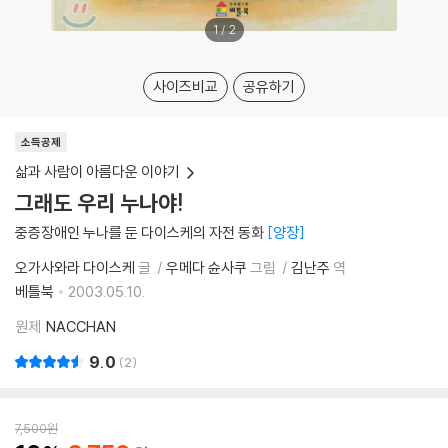
1
/
2
사이즈비교
공유하기
소득공제
삶과 사람이 아름다운 이야기
그래도 우리 누나야!
중증장애인 누나를 둔 다이스케의 자전 동화
양장
오가사와라 다이스케
글
우메다 슌사쿠
그림
김난주
역
베틀북
2003.05.10.
원제
NACCHAN
9.0
2
7,500
원