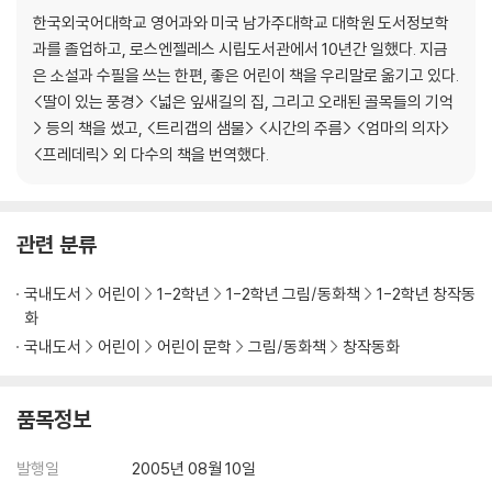
한국외국어대학교 영어과와 미국 남가주대학교 대학원 도서정보학
과를 졸업하고, 로스엔젤레스 시립도서관에서 10년간 일했다. 지금
은 소설과 수필을 쓰는 한편, 좋은 어린이 책을 우리말로 옮기고 있다.
<딸이 있는 풍경> <넓은 잎새길의 집, 그리고 오래된 골목들의 기억
> 등의 책을 썼고, <트리갭의 샘물> <시간의 주름> <엄마의 의자>
<프레데릭> 외 다수의 책을 번역했다.
관련 분류
국내도서
어린이
1-2학년
1-2학년 그림/동화책
1-2학년 창작동
화
국내도서
어린이
어린이 문학
그림/동화책
창작동화
품목정보
발행일
2005년 08월 10일