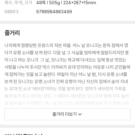
쪽수, 무게, 크기
48쪽 | 505g | 224*287*15mm
ISBN13
9788984883499
줄거리
나치에게 점령당한 프랑스의 작은 마을. 어느 날 모니크는 문득 잠에서 깼
다가 유령 소녀를 보게 된다. 다음 날 그 사실을 엄마에게 말씀드리지만 혼
이 나고 마는 모니크. 그 날, 모니크는 학교에 다녀오는 길에 항상 맛있는
사탕을 나누어 주시던 막스 아저씨가 유대 인이라는 이유로 나치 군인들에
게 잡혀가는 것을 보고 놀란다. 며칠이 지난 어느 날 밤, 다시 유령 소녀를
보게 된 모니크는 유령 소녀가 진짜 유령이 아닌 자신의 집에서 숨어 지내
는 유대 인 소녀 ‘세브린’이라는 것을 알게 된다. 엄마가 세브린의 가족을
몰래 숨겨 주고 있다는 것도. 그 때부터 세브린은 모니크의 방에 자주 놀러
와 함께 놀기 시작한다. 어느 날 모니크는 세브린에게 보여 주기 위해 나비
를 방에 가지고 오고, 둘은 창가에서 나비를 날려 보내다 이웃에게 들키고
줄거리 더보기
만다. 모니크의 이야기를 들은 엄마는 서둘러 세브린의 가족을 다시 안전
한 곳으로 이동시킨다. 그렇게 세브린과 헤어지고 두 주일이 지난 어느 날,
모니크가 엄마와 함께 마당에 알뿌리를 심고 있을 때, 어디선가 수십 마리