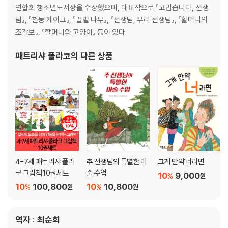
연합회 청소년도서상을 수상했으며, 대표작으로 『고맙습니다, 선생
님』, 『천둥 케이크』, 『꿀벌 나무』, 『선생님, 우리 선생님』, 『할머니의
조각보』, 『할머니와 고양이』 등이 있다.
패트리샤 폴라코
의 다른 상품
4-7세 패트리샤 폴라
추 선생님의 특별한 미
그게 만약 너라면
코 그림책 10권세트
술 수업
10
9,000
%
원
10
100,800
10
10,800
%
%
원
원
역자 : 최순희