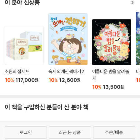
이 분야 신상품
초원의 집 세트
숙제 외계인 곽배기 2
아름다운 밤을 알려 줄
다
게
10
117,000
10
12,600
1
%
%
원
원
10
13,500
%
원
이 책을 구입하신 분들이 산 분야 책
로그인
최근 본 상품
주문/배송