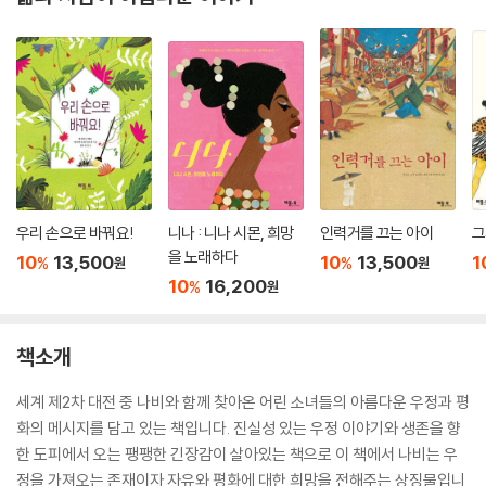
우리 손으로 바꿔요!
니나 : 니나 시몬, 희망
인력거를 끄는 아이
그
을 노래하다
10
13,500
10
13,500
1
%
%
원
원
10
16,200
%
원
책소개
세계 제2차 대전 중 나비와 함께 찾아온 어린 소녀들의 아름다운 우정과 평
화의 메시지를 담고 있는 책입니다. 진실성 있는 우정 이야기와 생존을 향
한 도피에서 오는 팽팽한 긴장감이 살아있는 책으로 이 책에서 나비는 우
정을 가져오는 존재이자 자유와 평화에 대한 희망을 전해주는 상징물입니