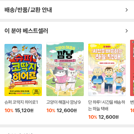
배송/반품/교환 안내
이 분야 베스트셀러
슈퍼 코딱지 히어로 1
고양이 해결사 깜냥 9
단 하루! 시간을 배송하
변
는 하늘 택배
10
15,120
10
12,600
1
%
%
원
원
10
12,600
%
원