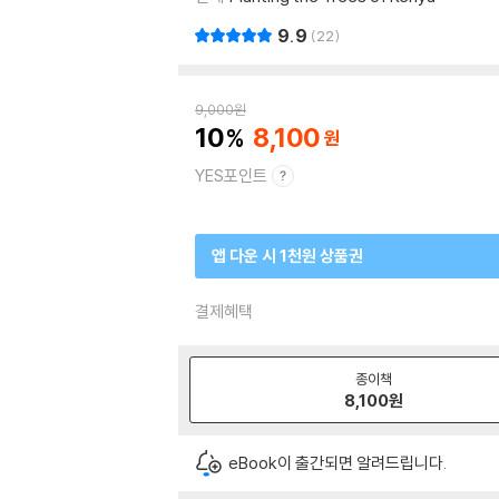
9.9
22
9,000
원
10
8,100
YES포인트
앱 다운 시 1천원 상품권
결제혜택
종이책
8,100
원
eBook이 출간되면 알려드립니다.