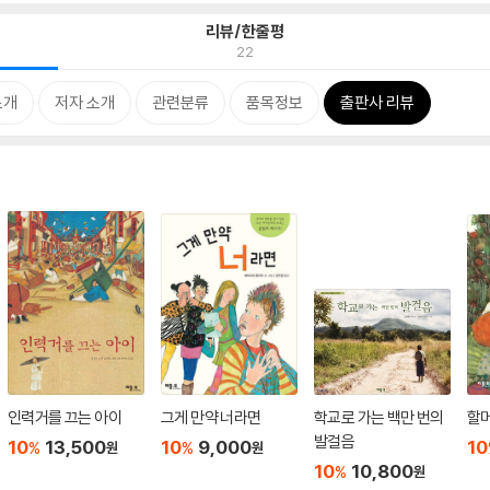
리뷰/한줄평
22
소개
저자 소개
관련분류
품목정보
출판사 리뷰
인력거를 끄는 아이
그게 만약 너라면
학교로 가는 백만 번의
할
발걸음
10
13,500
10
9,000
10
%
%
원
원
10
10,800
%
원