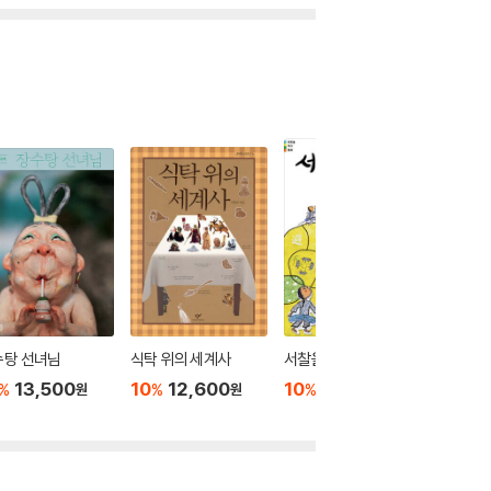
수탕 선녀님
식탁 위의 세계사
서찰을 전하는 아이
네 개의 
13,500
10
12,600
10
10,800
10
1
%
%
%
%
원
원
원