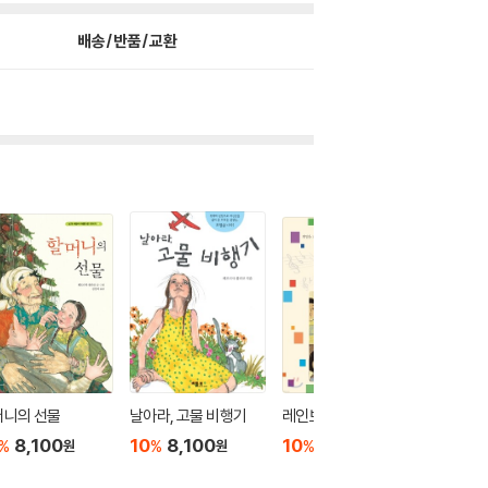
배송/반품/교환
머니의 선물
날아라, 고물 비행기
레인보우 합창단
꿈꾸는 
럽
8,100
10
8,100
10
10,800
%
%
%
원
원
원
10
9
%