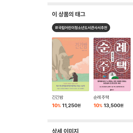
이 상품의 태그
#국립어린이청소년도서관사서추천
긴긴밤
순례 주택
10
11,250
10
13,500
%
%
원
원
상세 이미지