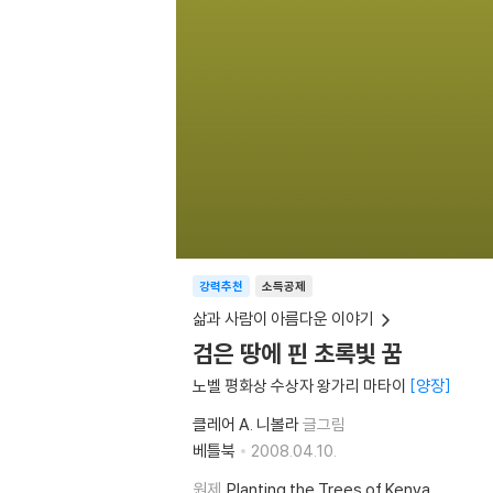
강력추천
소득공제
삶과 사람이 아름다운 이야기
검은 땅에 핀 초록빛 꿈
노벨 평화상 수상자 왕가리 마타이
양장
클레어 A. 니볼라
글그림
베틀북
2008.04.10.
원제
Planting the Trees of Kenya