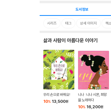
도서정보
시리즈
태그
상세 이미지
책
삶과 사람이 아름다운 이야기
우리 손으로 바꿔요!
니나 : 니나 시몬, 희망
을 노래하다
10
13,500
%
원
10
16,200
%
원