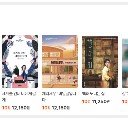
세계를 건너 너에게 갈
체리새우 : 비밀글입니
책과 노니는 집
장
게
다
10
11,250
10
%
원
10
12,150
10
12,150
%
%
원
원