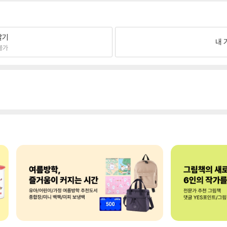
팔기
내 
불가