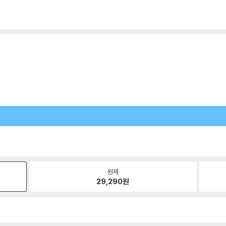
원제
29,290
원