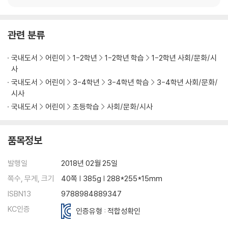
관련 분류
국내도서
어린이
1-2학년
1-2학년 학습
1-2학년 사회/문화/시
사
국내도서
어린이
3-4학년
3-4학년 학습
3-4학년 사회/문화/
시사
국내도서
어린이
초등학습
사회/문화/시사
품목정보
발행일
2018년 02월 25일
쪽수, 무게, 크기
40쪽 | 385g | 288*255*15mm
ISBN13
9788984889347
KC인증
인증유형 : 적합성확인