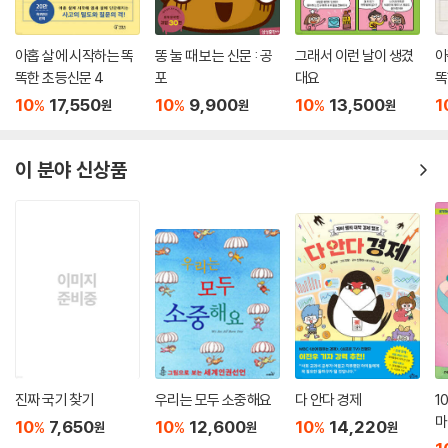
아홉 살에 시작하는 똑
똥 눌 때 보는 신문 : 공
그래서 이런 날이 생겼
아
똑한 초등신문 4
포
대요
똑
10
17,550
10
9,900
10
13,500
1
%
%
%
원
원
원
이 분야 신상품
진짜 국기 찾기
우리는 모두 소중해요
다 안다 경제
1
마
10
7,650
10
12,600
10
14,220
%
%
%
원
원
원