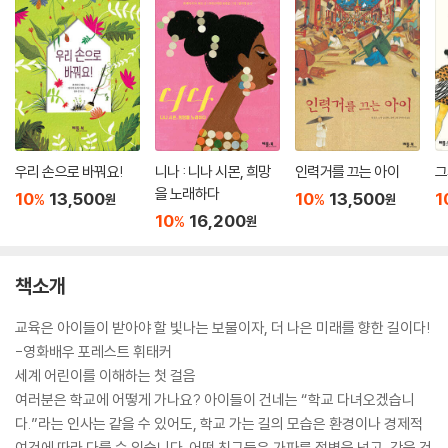
우리 손으로 바꿔요!
니나 : 니나 시몬, 희망
인력거를 끄는 아이
그
을 노래하다
10
13,500
10
13,500
1
%
%
원
원
10
16,200
%
원
책소개
교육은 아이들이 받아야 할 빛나는 보물이자, 더 나은 미래를 향한 길이다!
-영화배우 포레스트 휘태커
세계 어린이를 이해하는 첫 걸음
여러분은 학교에 어떻게 가나요? 아이들이 건네는 “학교 다녀오겠습니
다.”라는 인사는 같을 수 있어도, 학교 가는 길의 모습은 환경이나 경제적
여건에 따라 다를 수 있습니다. 어떤 친구들은 가파른 절벽을 넘고, 강을 건