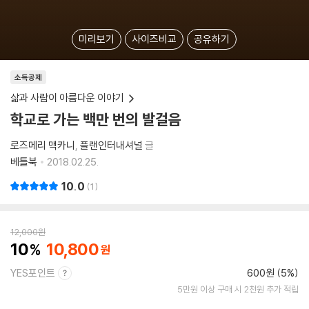
미리보기
사이즈비교
공유하기
소득공제
삶과 사람이 아름다운 이야기
학교로 가는 백만 번의 발걸음
로즈메리 맥카니
플랜인터내셔널
글
베틀북
2018.02.25.
10.0
1
12,000
원
10
10,800
YES포인트
600원 (5%)
5만원 이상 구매 시 2천원 추가 적립