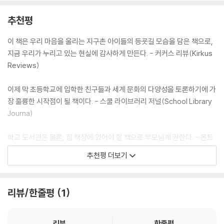
추천평
이 책은 우리 마음을 울리는 지구촌 아이들의 등굣길 모습을 담은 책으로,
지금 우리가 누리고 있는 현실에 감사하게 만든다. - 커커스 리뷰(Kirkus
Reviews)
이제 막 초등학교에 입학한 친구들과 세계 문화의 다양성을 토론하기에 가
장 훌륭한 시작점이 될 책이다. - 스쿨 라이브러리 저널(School Library
Journa)
학교 도서관은 물론, 집 책장에 있어야 할 책으로 부모님께 권한다. - 몬트
리올 신문(Montreal Gazette)
추천평 더보기
매일 아침 이 아이들이 보여 준 대단한 도전은 교육의 가치가 얼마나 소중
한지를 절실하게 가르쳐 준다. 학생들과 함께 읽어야 할 책으로 추천한다.
리뷰/한줄평
1
- 미드웨스트 북 리뷰(The Midwest Book Review)
리뷰
한줄평