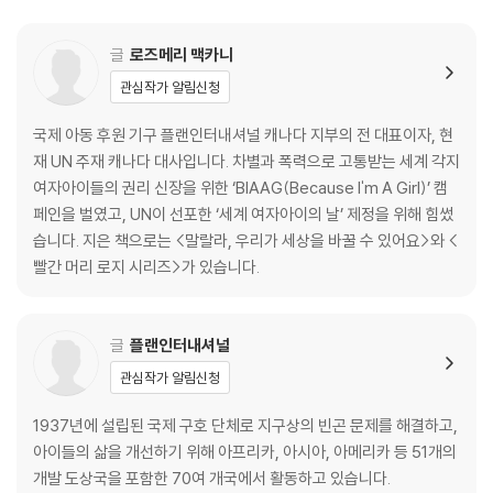
딛는 수천, 수백만의 작은 발걸음이 분명 세상을 더 좋은 곳으로 바꿀 거라
믿습니다.
글
로즈메리 맥카니
관심작가 알림신청
국제 아동 후원 기구 플랜인터내셔널 캐나다 지부의 전 대표이자, 현
재 UN 주재 캐나다 대사입니다. 차별과 폭력으로 고통받는 세계 각지
여자아이들의 권리 신장을 위한 ‘BIAAG(Because I'm A Girl)’ 캠
페인을 벌였고, UN이 선포한 ‘세계 여자아이의 날’ 제정을 위해 힘썼
습니다. 지은 책으로는 <말랄라, 우리가 세상을 바꿀 수 있어요>와 <
빨간 머리 로지 시리즈>가 있습니다.
글
플랜인터내셔널
관심작가 알림신청
1937년에 설립된 국제 구호 단체로 지구상의 빈곤 문제를 해결하고,
아이들의 삶을 개선하기 위해 아프리카, 아시아, 아메리카 등 51개의
개발 도상국을 포함한 70여 개국에서 활동하고 있습니다.