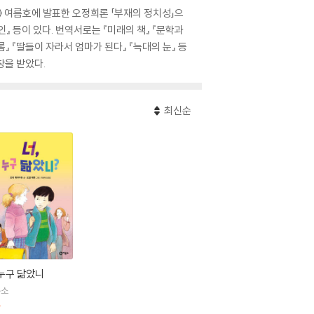
》 여름호에 발표한 오정희론 「부재의 정치성」으
인』 등이 있다. 번역서로는 『미래의 책』 『문학과
』 『딸들이 자라서 엄마가 된다』 『늑대의 눈』 등
창을 받았다.
최신순
누구 닮았니
룡소
판