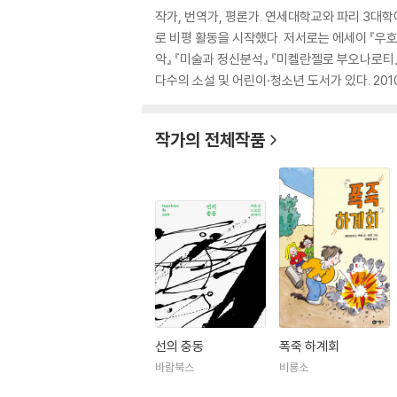
작가, 번역가, 평론가. 연세대학교와 파리 3대
로 비평 활동을 시작했다. 저서로는 에세이 『우호적
악』 『미술과 정신분석』 『미켈란젤로 부오나로티』
다수의 소설 및 어린이·청소년 도서가 있다. 20
작가의 전체작품
선의 충동
폭죽 하계회
바람북스
비룡소