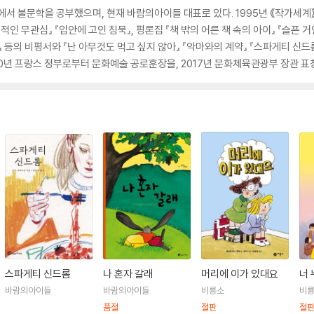
학에서 불문학을 공부했으며, 현재 바람의아이들 대표로 있다. 1995년 《작가세계
인 무관심』 『입안에 고인 침묵』, 평론집 『책 밖의 어른 책 속의 아이』 『슬픈 거
 등의 비평서와 『난 아무것도 먹고 싶지 않아』 『악마와의 계약』 『스파게티 신드롬
10년 프랑스 정부로부터 문화예술 공로훈장을, 2017년 문화체육관광부 장관 표
스파게티 신드롬
나 혼자 갈래
머리에 이가 있대요
너 
바람의아이들
바람의아이들
비룡소
비
품절
절판
절