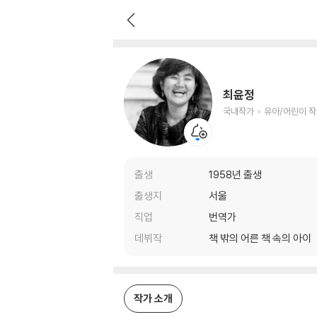
최윤정
국내작가
유아/어린이 작가
최윤정
국내작가
유아/어린이 
출생
1958년 출생
출생지
서울
직업
번역가
데뷔작
책 밖의 어른 책 속의 아이
작가 소개