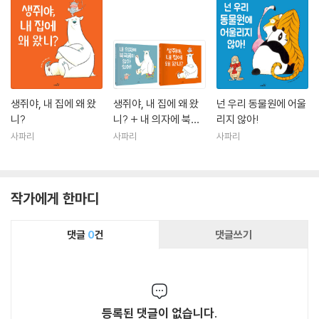
생쥐야, 내 집에 왜 왔
생쥐야, 내 집에 왜 왔
넌 우리 동물원에 어울
니?
니? + 내 의자에 북극
리지 않아!
곰이 앉아 있어!
사파리
사파리
사파리
작가에게 한마디
댓글
0
건
댓글쓰기
등록된 댓글이 없습니다.