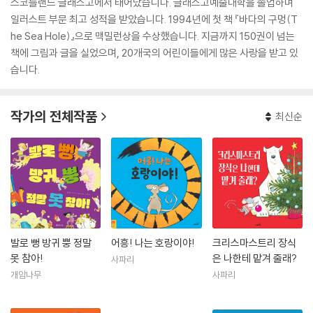
스코틀랜드 글래스고에서 태어났습니다. 글래스고예술대학을 졸업하며
일러스트 부문 최고 성적을 받았습니다. 1994년에 첫 책 『바다의 구멍(T
he Sea Hole)』으로 맥밀런상을 수상했습니다. 지금까지 150권이 넘는
책에 그림과 글을 실었으며, 20개국의 어린이들에게 많은 사랑을 받고 있
습니다.
작가의 전체작품
최신순
발로 뻥 방귀 뿡 정말
어흥! 나는 호랑이야!
크리스마스트리 장식
못 참아!
은 나한테 맡겨 줄래?
사파리
개암나무
사파리